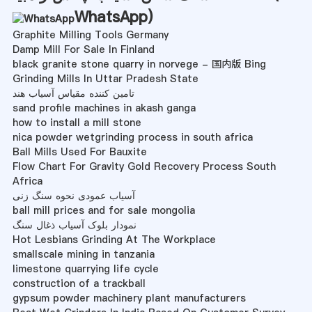
WhatsApp
)
Graphite Milling Tools Germany
Damp Mill For Sale In Finland
black granite stone quarry in norvege - 国内版 Bing
Grinding Mills In Uttar Pradesh State
تامین کننده مقیاس آسیاب هند
sand profile machines in akash ganga
how to install a mill stone
nica powder wetgrinding process in south africa
Ball Mills Used For Bauxite
Flow Chart For Gravity Gold Recovery Process South
Africa
آسیاب عمودی نحوه سنگ زنی
ball mill prices and for sale mongolia
نمودار بلوک آسیاب ذغال سنگ
Hot Lesbians Grinding At The Workplace
smallscale mining in tanzania
limestone quarrying life cycle
construction of a trackball
gypsum powder machinery plant manufacturers