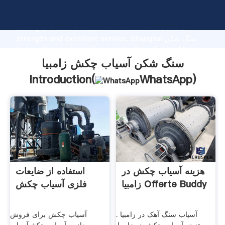
سنگ شکن آسیاب چکش زامبیا manufacturer Grasping
strong production capability, advanced research
strength and excellent service, Shanghai سنگ شکن
آسیاب چکش زامبیا supplier create the value and bring
values to all of customers.
سنگ شکن آسیاب چکش زامبیا
Introduction(
WhatsApp
)
هزینه آسیاب چکش در
استفاده از ضایعات
زامبیا Offerte Buddy
فلزی آسیاب چکش
آسیاب سنگ آهک در زامبیا .
آسیاب چکش برای فروش