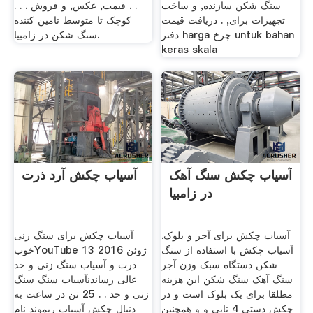
سنگ شکن سازنده, و ساخت
. . قيمت, عکس, و فروش . . .
تجهیزات برای, . دریافت قیمت
کوچک تا متوسط تامین کننده
دفتر harga چرخ untuk bahan
سنگ شکن در زامبیا.
keras skala
آسیاب چکش سنگ آهک
آسیاب چکش آرد ذرت
در زامبیا
آسیاب چکش برای آجر و بلوک.
آسیاب چکش برای سنگ زنی
آسیاب چکش با استفاده از سنگ
خوبYouTube 13 ژوئن 2016
شکن دستگاه سبک وزن آجر
ذرت و آسیاب سنگ زنی و حد
سنگ آهک سنگ شکن این هزینه
عالی رساندنآسیاب سنگ سنگ
مطلقا برای یک بلوک است و در
زنی و حد . . 25 تن در ساعت به
چکش دستی 4 تایی و و همچنین
دنبال چکش آسیاب ریموند نام