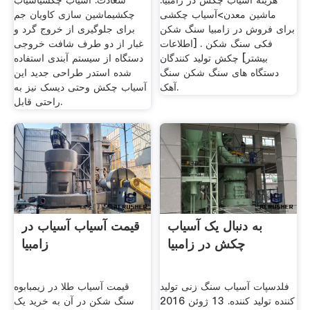
هزینه آسیاب چکش در زامبیا.
سعادت. آسیاب چکشیآسیاب
ماشین معدن>آسیاب چکشی
چکشیماشین سازی کاویان جم
برای فروش در زامبیا سنگ شکن
برای جلوگیری از خروج گرد و
فکی سنگ شکن . [اطلاعات
غبار از دو طرف شافت خروجی
بیشتر] چکش تولید کنندگان
دستگاه از سیستم آبندی استفاده
دستگاه های سنگ شکن سنگ
شده استدر طراحی جدید این
آهک.
آسیاب چکش وحتی دیسک نیز به
راحتی قابل.
به دنبال یک آسیاب
قیمت آسیاب آسیاب در
چکش در زامبیا
زامبیا
فلدسپات آسیاب سنگ زنی تولید
قیمت آسیاب طلا در زیمبابوه
کننده تولید کننده. 13 ژوئن 2016
سنگ شکن در آن به خرید یک