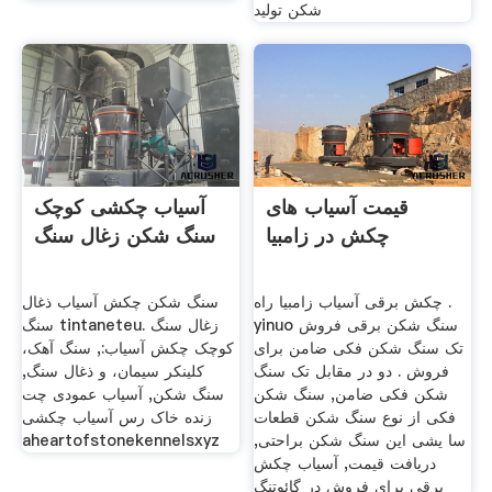
شکن تولید
قیمت آسیاب های
آسیاب چکشی کوچک
چکش در زامبیا
سنگ شکن زغال سنگ
چکش برقی آسیاب زامبیا راه .
سنگ شکن چکش آسیاب ذغال
yinuo سنگ شکن برقی فروش
سنگ tintaneteu. زغال سنگ
تک سنگ شکن فکی ضامن برای
کوچک چکش آسیاب:, سنگ آهک،
فروش . دو در مقابل تک سنگ
کلینکر سیمان، و ذغال سنگ,
شکن فکی ضامن, سنگ شکن
سنگ شکن, آسیاب عمودی چت
فکی از نوع سنگ شکن قطعات
زنده خاک رس آسیاب چکشی
سا یشی این سنگ شکن براحتی,
aheartofstonekennelsxyz
دریافت قیمت, آسیاب چکش
برقی برای فروش در گائوتنگ