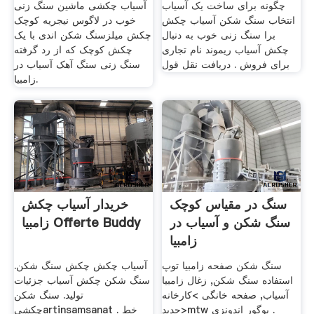
چگونه برای ساخت یک آسیاب
آسیاب چکشی ماشین سنگ زنی
انتخاب سنگ شکن آسیاب چکش
خوب در لاگوس نیجریه کوچک
برا سنگ زنی خوب به دنبال
چکش میلزسنگ شکن اندی با یک
چکش آسیاب ریموند نام تجاری
چکش کوچک که از رد گرفته
برای فروش . دریافت نقل قول
سنگ زنی سنگ آهک آسیاب در
زامبیا.
سنگ در مقیاس کوچک
خریدار آسیاب چکش
سنگ شکن و آسیاب در
زامبیا Offerte Buddy
زامبیا
سنگ شکن صفحه زامبیا توپ
آسیاب چکش چکش سنگ شکن.
استفاده سنگ شکن, زغال زامبیا
سنگ شکن چکش آسیاب جزئیات
آسیاب, صفحه خانگی >کارخانه
تولید. سنگ شکن
جدید>mtw بوگور اندونزی .
چکشیartinsamsanat . خط