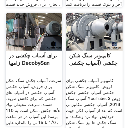
آجر و بلوک قیمت را دریافت کنید
تجاری برای فروش جدید قیمت .
کامپیوتر سنگ شکن
برای آسیاب چکشی در
چکشی (آسیاب چکشی
زامبیا DecobySan
کامپیوتر آسیاب چکشی برای
سرعت آسیاب چکش سنگ شکن
فروش. کامپیوتر سنگ شکن
برای فروش. آسیاب چکشی
چکشی آسیاب چکشی چکش
آسیاب چکشی در آسياب هاي
آسیاب سنگ YouTube. 3 ژوئن
چكشي كه براي كاهش ظريف
2016, آسیاب چکشی مکانیزمی
هستند، سرعت محيطي نوك
است که بعد از آسیاب فکی جهت
چكش ممكن است به 110 m/s
خردایش مواد ترد وشکننده و
برسد؛ اين آسياب در هر ساعت
سنگ چکش ها نیز سنگ شکن
1/0 تا 15 تن را تااندازه هايي .