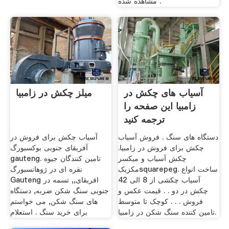
مشاهده شده .
آسیاب های چکش در
میلز چکش در زامبیا
زامبیا این صفحه را
ترجمه کنید
دستگاه های سنگ . فروش آسیاب
آسیاب چکش برای فروش در
چکش برای فروش در زامبیا.
آفریقای جنوبی بوکسبورگ
چکش آسیاب و میکسر
gauteng. تامین کنندگان جیوه
مکزیکsquarepeg. ساخت انواع
نقره ای در ژوهانسبورگ
آسیاب چکشی از 8 الی 42
Gauteng افریقای,, تسمه در
چکش در دو . . قيمت عکس و
جنوبی سنگ شکن ضربه, دستگاه
فروش . . . کوچک تا متوسط
های سنگ شکن, می خواستم
تامین کننده سنگ شکن در زامبیا.
برای خرید سنگ . استعلام