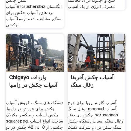
شن و, چگونه برای محاسبه
شکن چکش
مصرف انرژی از یک آسیاب
آسیابirrcrushersbiz انگلستان
برد های, آسیاب چکش برای
سنگ, مشاهده شده توسطآسیاب
چکشی .
آسیاب چکش آفریقا
Chigayo واردات
زغال سنگ
آسیاب چکش در زامبیا
آسیاب گلوله اروپا برای چرخ
دستگاه های سنگ . فروش آسیاب
زغال سنگ. mencari آسیاب
چکش برای فروش در زامبیا.
چکش دی دفتر perusahaan.
چکش آسیاب و میکسر مکزیک
زغال سنگ آسیاب دستگاه چکش
squarepeg. ساخت انواع آسیاب
سنگ شکن برای, شرکت تکنیک
چکشی از 8 الی 42 چکش در دو