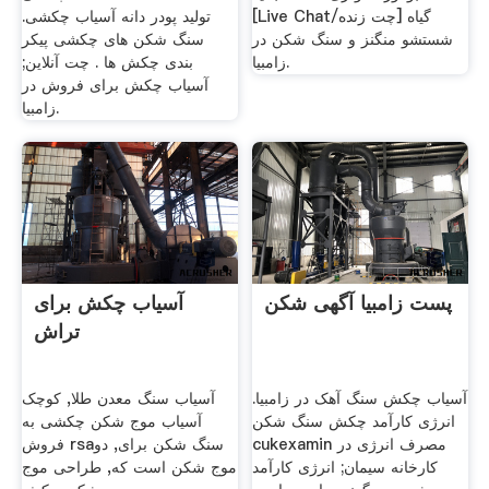
[Live Chat/چت زنده] گیاه
تولید پودر دانه آسیاب چکشی.
شستشو منگنز و سنگ شکن در
سنگ شکن های چکشی پیکر
زامبیا.
بندی چکش ها . چت آنلاین;
آسیاب چکش برای فروش در
زامبیا.
پست زامبیا آگهی شکن
آسیاب چکش برای
تراش
آسیاب چکش سنگ آهک در زامبیا.
آسیاب سنگ معدن طلا, کوچک
انرژی کارآمد چکش سنگ شکن
آسیاب موج شکن چکشی به
cukexamin مصرف انرژی در
فروش rsaسنگ شکن برای, دو
کارخانه سیمان; انرژی کارآمد
موج شکن است که, طراحی موج