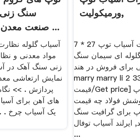
ورمیکولیت,
سنگ زنی 
صنعت معدن گرافیت ...
تجهیزات آسیاب توپ 27 * 7m.
آسیاب گلوله نظارت
لوله ای سیمان سنگ
مواد معدنی و نظا
 برای فروش در هند by
زنی سنگ آهک در آ
marry marry li 2 [دریافت
نمایش ارتعاشی معد
قیمت/Get price] آسیاب توپ
پردازش . >> نگاه
وشش فولاد چه قیمت
های آهن برای آسیا
پ برای گرافیت سنگ
یک آسیاب چرخ . 
, ایرلند آسیاب توفال
...