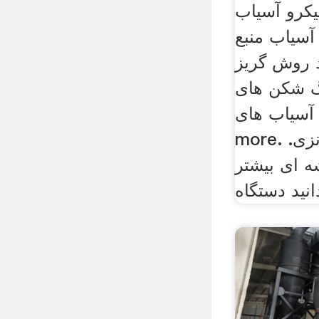
یکرو آسیاب
سیاب منبع
د روش گریز
گ شکن های
اب های . read
more. شیشه آسیاب اندونزی.
 ای بیشتر