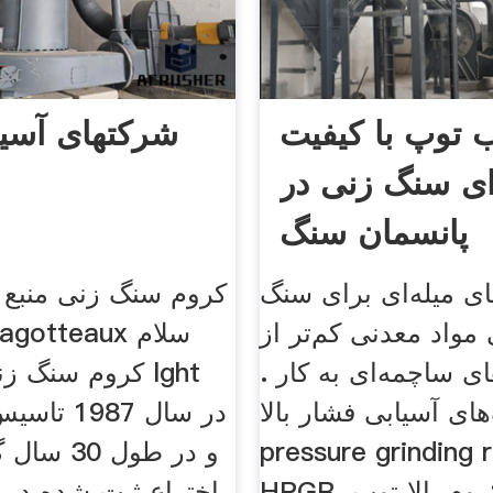
 توپ با کیفیت
شرکتهای آسی
رای سنگ زنی در
پانسمان سنگ
ای میله‌ای برای سنگ
کروم سنگ زنی منبع 
مواد معدنی کم‌تر از
ی ساچمه‌ای به کار .
کروم سنگ زنی ر
ای آسیابی فشار بالا (high
pressure grinding) یا
HPGR. ترکیب کروم بالا توپ
اختراع ثبت شده در