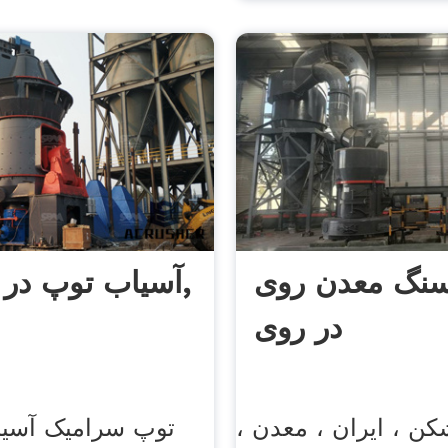
سنگ معدن روی
آسیاب توپ در اندونزی,
در روی
ن ، ایران ، معدن ،
توپ سرامیک آسیا