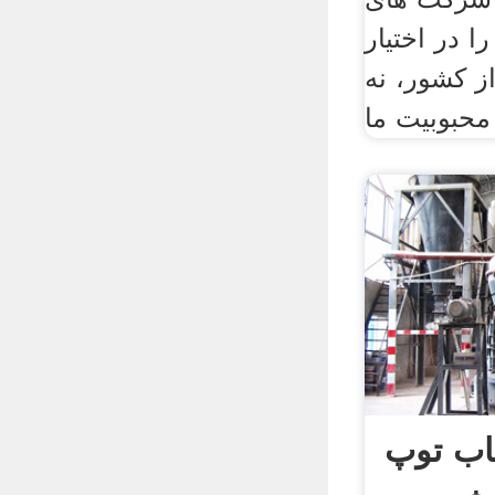
 در اختیار
رج از کشور، نه
 محبوبیت ما
اب توپ