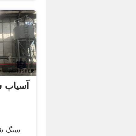
آسیاب 
سنگ شک