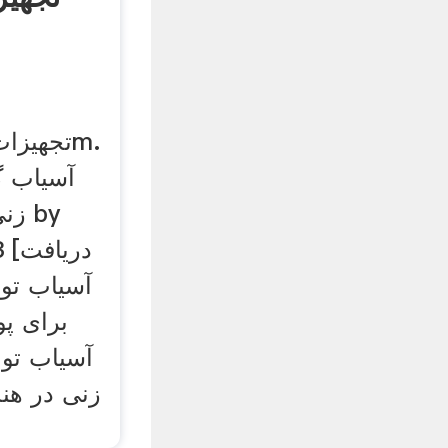
آسیاب گ
زنی
 33
برای پ
آسیاب تو
زنی در هند