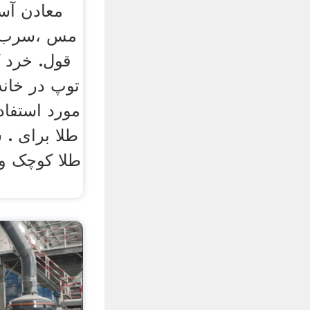
معادن آسی
مس ،سرب ،
قول. خرد 
مورد استفا
طلا برای .
طلا کوچک و