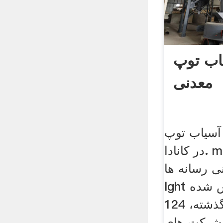
اب توپ
معدنی
آسیاب توپ
در کانادا. magotteaux سلام
سانه ها lght
lght در سال 1987 تاسیس شده
و در طول 30 سال گذشته، 124
 شركت های