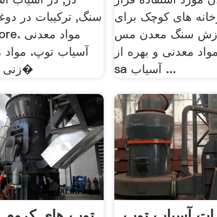
خانه های کوچک برای
سنگ, تركیبات در دوغا
زش سنگ معدن مس pdf
اد معدنی و بهره از
آسیاب توپ. مواد 
sa آسیاب ...
زنی مشخصات آ�
ات آسیاب توپ
توپ های کروم با