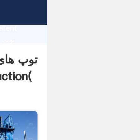
توپ 
llent
توپ های
برای آسیاب گلوله ا