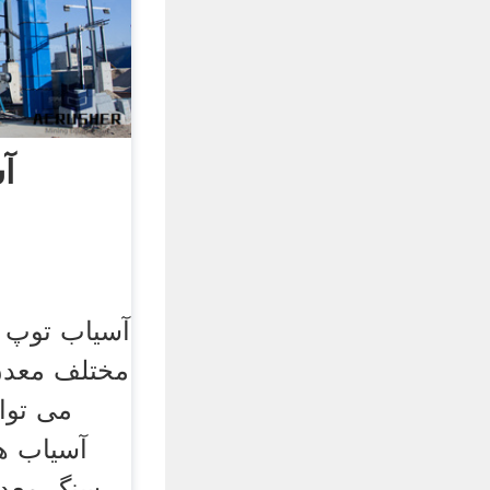
آ
آسیاب توپ ب
مختلف معدن 
می توا
آسیاب ه
سنگ معدن