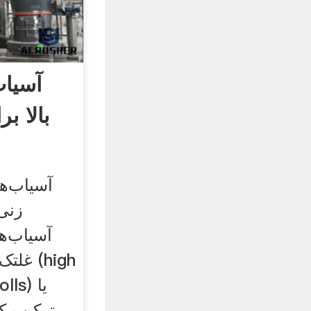
آسیاب
بالا ب
آسیاب‌ه
زنی 
آسیاب‌ها
غلتک‌ه
 rolls