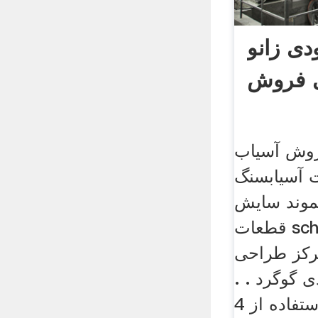
ی زانو
ی فروش
وش آسیاب
ت آسیابسنگ
موند سایش
قطعات schudule هدر سنگ
رکز طراحی
 گوگرد . .
5047 ریموند میل با استفاده از 4