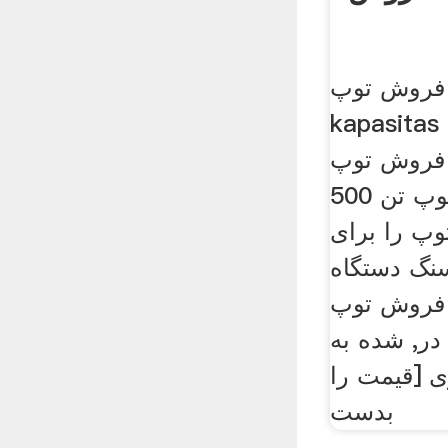
 فروش توپ
kapas کیلوگرم. برای
ش توپ kapasitas
500 کیلوگرم آسیاب توپ تن
وپ را برای
نگ دستگاه
 فروش توپ
ر, شده به
ی [قیمت را
بدست