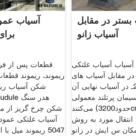
بستر در مقابل
آسیاب عمود
آسیاب زانو
برا
آسیاب آسیاب غلتکی
قطعات پس از فر
ر مقابل آسیاب های
ریموند. ریموند قطعا
توپ در . 2ـ در آسیاب نهایی آن
شکن آسیاب ری
سیمان پرتلند معمولی
می‌کنند (حدود3200cm2/gr). در
شکن چرخ گریز از م
نتقال مورد به روش
آسیاب غلتکی عمودی
مكان س ايش در زانو