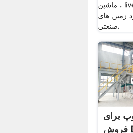
ماشین . live Chat چت زنده
رد زمین های
صنعتی.
پ برای
D