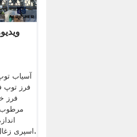
ویدیو
آسیاب توپ
فرز توپ ف
فرز خ
مرطوب ب
انداز
اسپری زغال