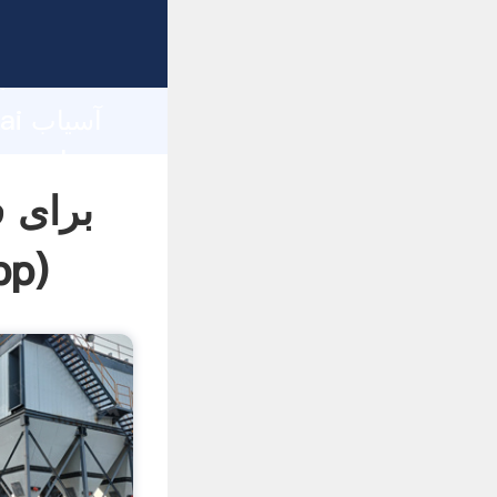
d
hai
pp
)