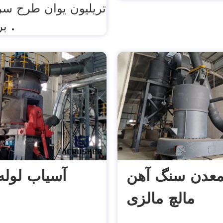
تریلیون یوان طرح سر
برای راه آهن .
عدن سنگ آهن
آسیاب لوله
مالچ مالزی