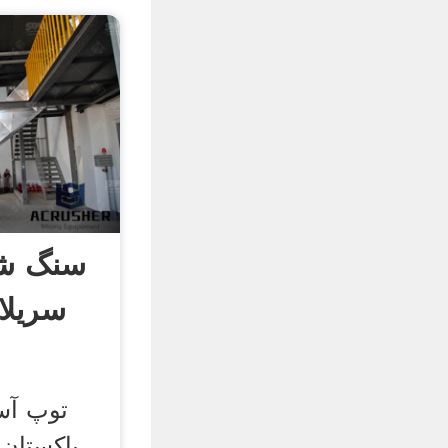
سنگ ش
سریلا
توپ آس
پاکستان 