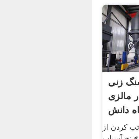
نگ زنی
ر مالزی
اه دانش
تب کردن از
»پنج آسیاب