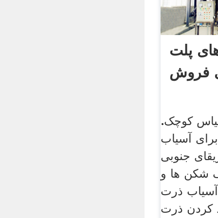
 پلت Ebay
ی فروش
قیاس کوچک.
رای آسیاب
ی جنوبی . sky
گ شکن ها و
 آسیاب ذرت
 کردن ذرت