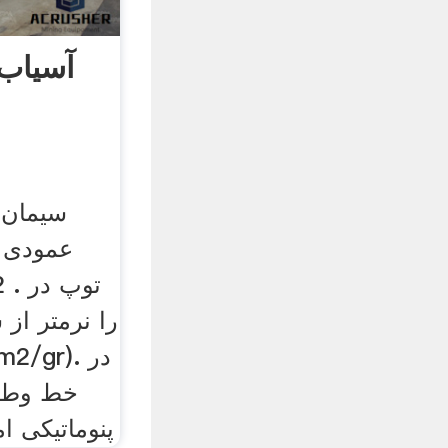
آسیاب 
سیمان 
عمودی د
را نرمتر از 
خط وط ا
پنوماتيكی ا