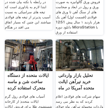
فروش ورق گالوانیزه به صورت
در رابطه با نکته بیان شده در
ورق و رول در ابعاد و ضخامت
ابتدا لازم به یاداوری است که
های از سنگ آهن تا ورق های
تیغه های سرامیکی به نسبت
فولادی (قسمت اول) آهن یک
آسیب پذیرتر از تیغه های فولادی
هزار بازدید ۱ سال پیش 12:51
میباشند این چنین که بسیار اتفاق
دانلود دوره MicroStation با
می افتد در هنگام
استفاده از ورق
تحلیل بازار وارداتی
ایالات متحده از دستگاه
خرید تیرآهن ایالت
ساخت شن و ماسه
متحده آمریکا در ماه
متحرک استفاده کرده
است
سهام شرکت های فولادی; اعلام
آسیاب های فولادی رول گرم
کردند که به نظر می رسد
ایالات متحده; از کارخانه
واردات محموله تیرآهن ماه جولای
شستشوی طلا برای فروش ایالات