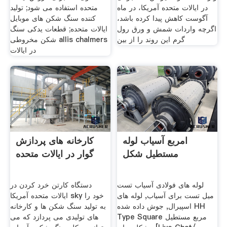
در ایالات متحده آمریکا، در ماه
متحده استفاده می شود; تولید
آگوست کاهش پیدا کرده باشد،
کننده سنگ شکن های موبایل
اگرچه واردات شمش و ورق رول
ایالات متحده; قطعات یدکی سنگ
گرم این روند را از بین
شکن مخروطی allis chalmers
در ایالات
امربع آسیاب لوله
کارخانه های پردازش
مستطیل شکل
گوار در ایالات متحده
لوله های فولادی آسیاب تست
دستگاه کارتن خرد کردن در
میل تست برای آسیاب, لوله های
ایالات متحده آمریکا sky خود را
اسپیرال, جوش داده شده HH
به تولید سنگ شکن ها و کارخانه
Type Square مربع مستطیل
های تولیدی می پردازد که می