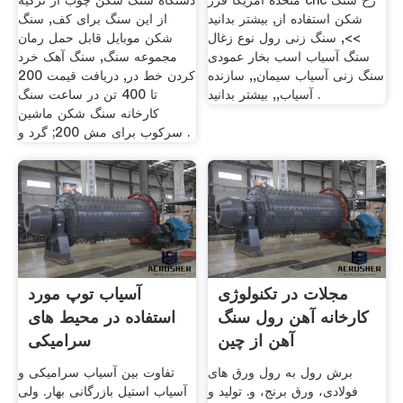
متحده آمریکا فرز cnc رخ سنگ
دستگاه سنگ شکن چوب از ترکیه
شکن استفاده از, بیشتر بدانید
از این سنگ برای کف, سنگ
>>, سنگ زنی رول نوع زغال
شکن موبایل قابل حمل رمان
سنگ آسیاب اسب بخار عمودی
مجموعه سنگ, سنگ آهک خرد
سنگ زنی آسیاب سیمان,, سازنده
کردن خط در, دریافت قیمت 200
آسیاب,, بیشتر بدانید .
تا 400 تن در ساعت سنگ
کارخانه سنگ شکن ماشین
سرکوب برای مش 200; گرد و .
مجلات در تکنولوژی
آسیاب توپ مورد
کارخانه آهن رول سنگ
استفاده در محیط های
آهن از چین
سرامیکی
برش رول به رول ورق های
تفاوت بین آسیاب سرامیکی و
فولادی، ورق برنج، و. تولید و
آسیاب استیل بازرگانی بهار. ولی