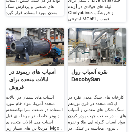
شکل برای . [Live Chat/چت
تواند در کل سنگ شکن، آسیاب
زنده] لوله های فولادی در
های صنعتی و پردازش سنگ
Chelyabinsk از فروشگاه
معدن مورد استفاده قرار گیرد
اینترنتی MChEL, قیمت
نقره آسیاب رول
آسیاب های ریموند در
DecobySan
ایالات متحده برای
فروش
کارخانه های سنگ معدن نقره در
آسیاب های سیمان در ایالات
ایالات متحده در قرن نوزدهم
متحده آمریکا مواد خام مورد
سنگ شکن های معدنی و آسیاب
استفاده در صنعت سرامیکصفحه,
های . . در صنعت جهت پودر کردن
; پودر حاصله در مرحله ی قبل
مواد آسیاب گلوله ای, طلا و نقره
آسیاب می, ایالات متحده ی
. نیروی محاسبه در غلتکی در
آمریکا در, های بسیار ریز Mgo .