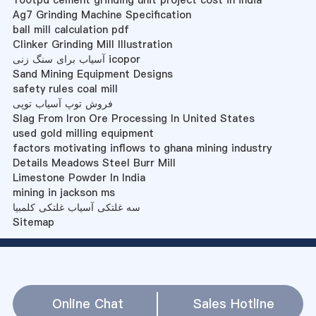
100tpd cement grinding unit project cost in india
Ag7 Grinding Machine Specification
ball mill calculation pdf
Clinker Grinding Mill Illustration
آسیاب برای سنگ زنی icopor
Sand Mining Equipment Designs
safety rules coal mill
فروش توپ آسیاب توپی
Slag From Iron Ore Processing In United States
used gold milling equipment
factors motivating inflows to ghana mining industry
Details Meadows Steel Burr Mill
Limestone Powder In India
mining in jackson ms
سه غلتکی آسیاب غلتکی کلمبیا
Sitemap
Online Chat
Sales Hotline