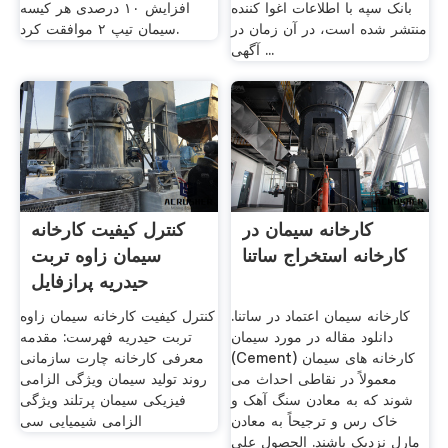
بانک سپه با اطلاعات اغوا کننده
افزایش ۱۰ درصدی هر کیسه
منتشر شده است، در آن زمان در
سیمان تیپ ۲ موافقت کرد.
آگهی ...
کارخانه سیمان در
کنترل کیفیت کارخانه
کارخانه استخراج ساتنا
سیمان زاوه تربت
حیدریه پرازفایل
کارخانه سیمان اعتماد در ساتنا.
کنترل کیفیت کارخانه سیمان زاوه
دانلود مقاله در مورد سیمان
تربت حیدریه فهرست: مقدمه
(Cement) کارخانه های سیمان
معرفی کارخانه چارت سازمانی
معمولاً در نقاطی احداث می
روند تولید سیمان ویژگی الزامی
شوند که به معادن سنگ آهک و
فیزیکی سیمان پرتلند ویژگی
خاک رس و ترجیحاً به معادن
الزامی شیمیایی سی
مارل نزدیک باشند. الحصول على