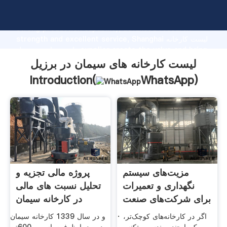
لیست کارخانه های سیمان در برزیل manufacturer Grasping
strong production capability, advanced research
strength and excellent service, Shanghai لیست کارخانه
های سیمان در برزیل supplier create the value and bring
values to all of customers.
لیست کارخانه های سیمان در برزیل
Introduction(
WhatsApp
)
مزیت‌های سیستم
پروژه مالی تجزیه و
نگهداری و تعمیرات
تحلیل نسبت های مالی
برای شرکت‌های صنعت
در كارخانه سيمان
.
· اگر در کارخانه‌های کوچک‌تر،
و در سال 1339 کارخانه سیمان