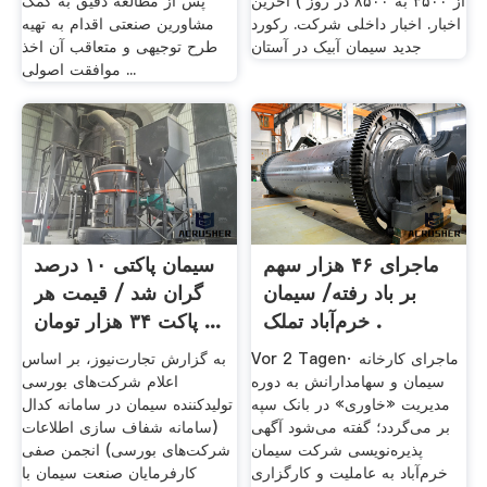
از ۳۵۰۰ به ۸۵۰۰ در روز ) آخرین
پس از مطالعه دقیق به کمک
اخبار. اخبار داخلی شرکت. رکورد
مشاورین صنعتی اقدام به تهیه
جدید سیمان آبیک در آستان
طرح توجیهی و متعاقب آن اخذ
موافقت اصولی ...
ماجرای ۴۶ هزار سهم
سیمان پاکتی ۱۰ درصد
بر باد رفته/ سیمان
گران شد / قیمت هر
خرم‌آباد تملک .
پاکت ۳۴ هزار تومان ...
Vor 2 Tagen· ماجرای کارخانه
به گزارش تجارت‌نیوز، بر اساس
سیمان و سهامدارانش به دوره
اعلام شرکت‌های بورسی
مدیریت «خاوری» در بانک سپه
تولیدکننده سیمان در سامانه کدال
بر می‌گردد؛ گفته می‌شود آگهی
(سامانه شفاف سازی اطلاعات
پذیره‌نویسی شرکت سیمان
شرکت‌های بورسی) انجمن صفی
خرم‌آباد به عاملیت و کارگزاری
کارفرمایان صنعت سیمان با