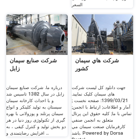
السعر
شركت هاي سيمان
شرکت صنایع سیمان
كشور
زابل
جهت دانلود کل لیست شرکت
درباره ما. شرکت صنایع سیمان
های سیمان کلیک نمایید.
زابل در سال 1382 تاسیس شد
1399/03/21: صفحه نخست ;
و با احداث کارخانه سیمان
آمار و اطلاعات; ارتباط با انجمن;
سیستان به تولید کلینکر و انواع
تماس با ما; كليه حقوق اين پرتال
سیمان پرتلند و پوزولانی با بهره
متعلق به انجمن صنفي
گیری از تکنولوژی روز دنیا در هر
كارفرمايان صنعت سيمان مي
دو بخش تولید و کنترل کیفی ، به
باشد. Powered by Dorsa
افزایش رضایتمندی و ...