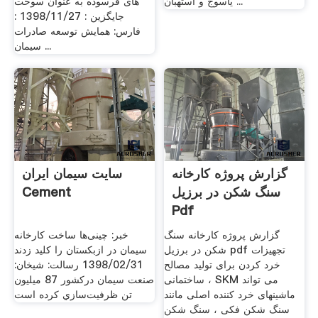
یاسوج و استهبان ...
های فرسوده به عنوان سوخت
جایگزین : 1398/11/27 :
فارس: همایش توسعه صادرات
سیمان ...
گزارش پروژه کارخانه
سایت سیمان ایران
سنگ شکن در برزیل
Cement
Pdf
گزارش پروژه کارخانه سنگ
خبر: چینی‌ها ساخت کارخانه
شکن در برزیل pdf تجهیزات
سیمان در ازبکستان را کلید زدند
خرد کردن برای تولید مصالح
1398/02/31 رسالت: شيخان:
ساختمانی ، SKM می تواند
صنعت سيمان درکشور 87 ميليون
ماشینهای خرد کننده اصلی مانند
تن ظرفيت‌سازي کرده است
سنگ شکن فکی ، سنگ شکن