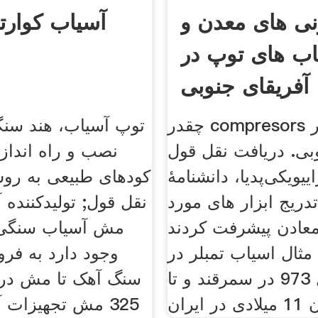
ی های معدن و
آسیاب کوارت
اب های توپ در
آفریقای جنوبی
چقدر compresors معدن در
توپ آسیاب، هند سنگ
بی. دریافت نقل قول
نصب و راه انداز
راییویکی‌پدیا، دانشنامهٔ
کودهای طبیعی به روش
 تدریج ابزار های مورد
نقل قول; تولیدکننده
معادن پیشرفت کردند
مثال اسیاب تمبلر در
وجود دارد به فر
اوایل سال 973 در سمرقند و تا
سنگ آهک تا مش در 
325 مش تجهیزات