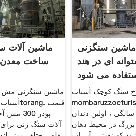
ماشین سنگزنی
ماشین آلات س
توانه ای در هند
ساخت معدن 
تفاده می شود
 سنگ کوچک آسیاب
ماشین سنگزنی مش 
mombaruzzoetu. در
آسیاب سنگ 
ن 7 سالگی ، اولین دندان
پودر 300 
بزرگ در محیط دهان
آلات سنگ زنی برای 
ود كه نقش . آسیاب
های مختلف مش اندا