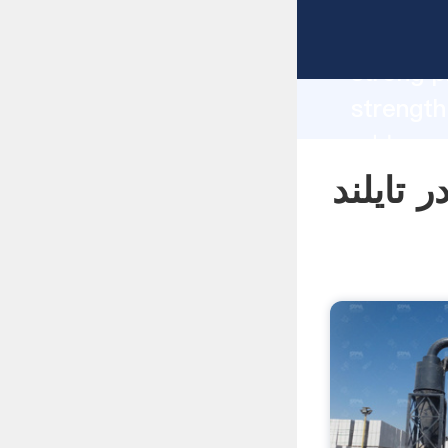
manufacturer Gr
strong p
عدن سنگزنی
supplier create the value and bring v
to all o