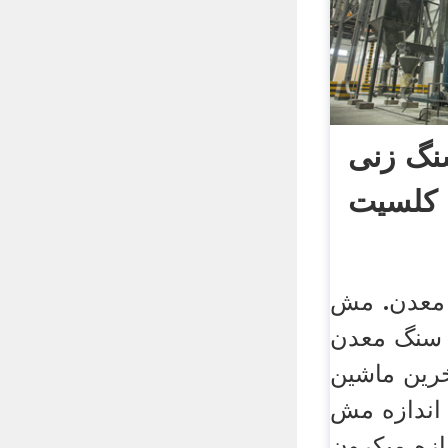
نگ زنی
کلسیت
معدن. مش
معدنtorang. قیمت
مش آخرین ماشین
اندازه مش
زه میکرون