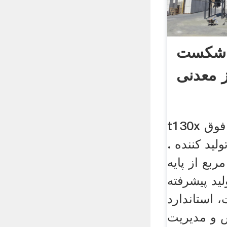
 شکست
t130x تقویت شده قیمت فوق
ولید کننده .
ربع از پایه
ید پیشرفته
 استاندارد
 و مدیریت