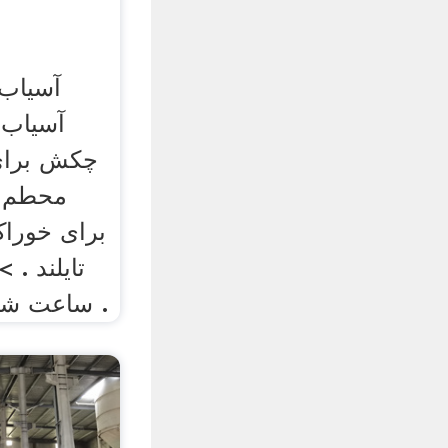
آسیاب ا
آسیاب 
چکش برای
محطم 
برای خورا
تایلند . 
چکشی بوفالو wa ساعت شات .