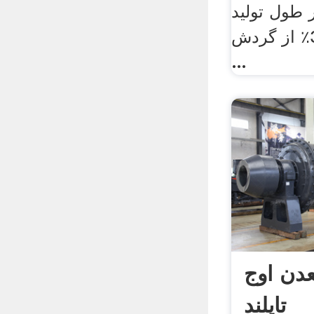
 طول تولید
ماشین آلات معدن 3٪ از گردش
...
دن اوج
تایلند