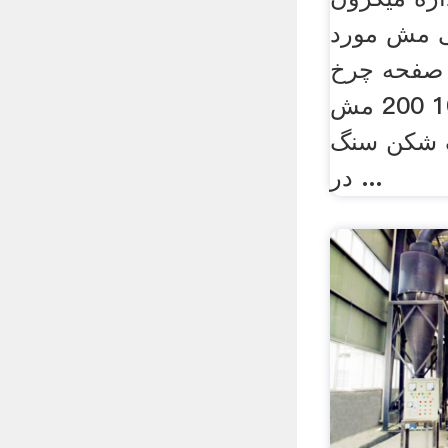
ی مش مورد
 صفحه چرخ
مش آسیاب فک 100 200 مش
 شکن سنگ
در ...