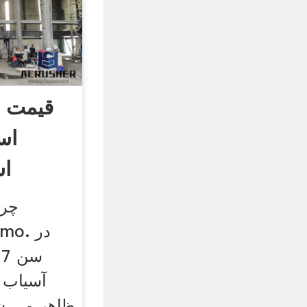
قیمت 
اس
اس
چرخ
rismo
س
آسیاب 
ظاهر می ش