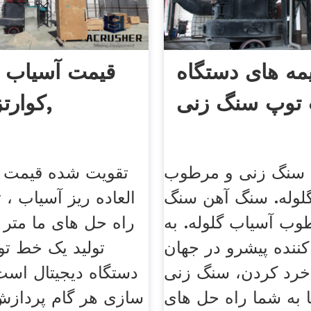
ه های دستگاه
قیمت آسیاب
 توپ سنگ زنی
کوارتز معدنی,
سنگ زنی و مرطوب
لوله. سنگ آهن سنگ
العاده ریز آسیاب ، ت
وب آسیاب گلوله. به
راه حل های ما متر م
کننده پیشرو در جهان
تولید یک خط تول
خرد کردن، سنگ زنی
دستگاه دیجیتال است،
 به شما راه حل های
سازی هر گام پردازش