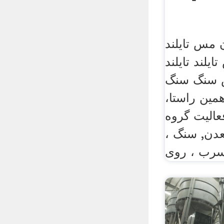
 مس تایلند
لند تایلند
س سنگ سنگ
مین راستا،
عالیت گروه
معدن, سنگ ،