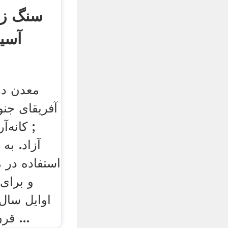
سنگ زن
آسی
آفریقای جنو
; کانه‌آ
آزاد. به
استفاده در 
و برای 
قرن 11 میلادی در ایران ...