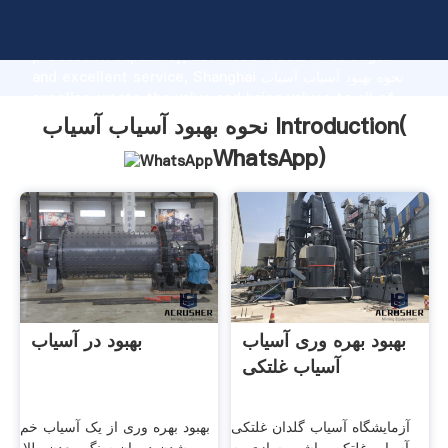
نحوه بهبود آسیاب آسیاب manufacturer Grasping strong
production capability, advanced research strength
and excellent service, Shanghai نحوه بهبود آسیاب آسیاب
supplier create the value and bring values to all of
customers.
نحوه بهبود آسیاب آسیاب Introduction(
WhatsApp
)
بهبود بهره وری آسیاب
بهبود در آسیاب
آسیاب غلتکی
آزمایشگاه آسیاب گلدان غلتکی
بهبود بهره وری از یک آسیاب خم