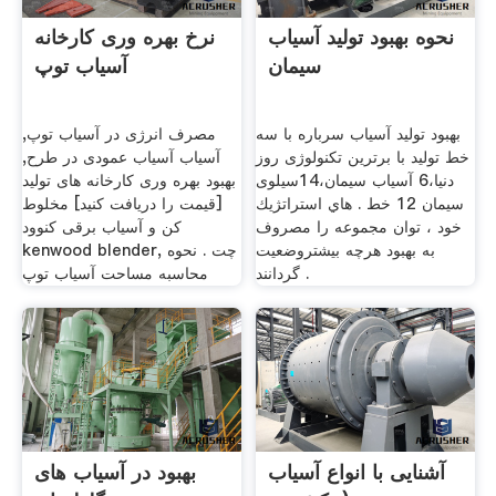
نحوه بهبود تولید آسیاب
نرخ بهره وری کارخانه
سیمان
آسیاب توپ
بهبود تولید آسیاب سرباره با سه
مصرف انرژی در آسیاب توپ,
خط تولید با برترین تکنولوژی روز
آسیاب آسیاب عمودی در طرح,
دنیا،6 آسیاب سیمان،14سیلوی
بهبود بهره وری کارخانه های تولید
سیمان 12 خط . هاي استراتژيك
[قیمت را دریافت کنید] مخلوط
خود ، توان مجموعه را مصروف
کن و آسیاب برقی کنوود
به بهبود هرچه بيشتروضعيت
kenwood blender, چت . نحوه
گردانند .
محاسبه مساحت آسیاب توپ
آشنایی با انواع آسیاب
بهبود در آسیاب های