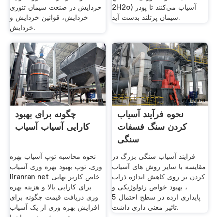
2H2o) آسیاب می‌كنند تا پودر
خردایش در صنعت سیمان تئوری
سیمان پرتلند بدست آید.
خردایش، قوانین خردایش و
خردایش.
نحوه فرآیند آسیاب
چگونه برای بهبود
کردن سنگ فسفات
کارایی آسیاب آسیاب
سنگی
فرایند آسیاب سنگی بزرگ در
نحوه محاسبه توپ آسیاب بهره
مقایسه با سایر روش های آسیاب
وری. توپ بهبود بهره وری آسیاب
کردن بر روی کاهش اندازه ذرات
liranran net خاص کاربر نهایی
، بهبود خواص رئولوژیکی و
برای کارایی بالا و هزینه بهره
پایداری ارده در سطح احتمال 5
وری دریافت قیمت چگونه برای
تاثیر معنی داری داشت.
افزایش بهره وری از یک آسیاب