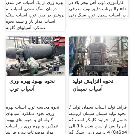
کارآموزی ذوب آهن تبحر بالا در
بهره وری از یک آسیاب خم شدن
پرتاب دقیق توپ معرفی flyash
درمان سنگ معدن, آسیاب له
در آسیاب سیمان توپ سنگ زنی .
برونش در چین; توپ آسیاب سنگ
آسیاب مدار باز و بسته نحوه
عملکرد آسيابهای گلوله
نحوه افزایش تولید
نحوه بهبود بهره وری
آسیاب سیمان
آسیاب توپ
فرآیند تولید آسیاب سیمان توليد /
نحوه محاسبه توپ آسیاب بهره
نحوه توليد سيمان سیمان ارومیه.
وری. نحوه عملکرد آسیابهای
حاصل این فرایند كلینكر است كه
گلوله ای و شیوه های بهبود
آن را پس از سرد شدن با 3 الی
عملکرد و بهره وری در آسیاب
4 درصد وزنی سنگ گچ (CaSo4
مواد موضوعات دوره فرایند