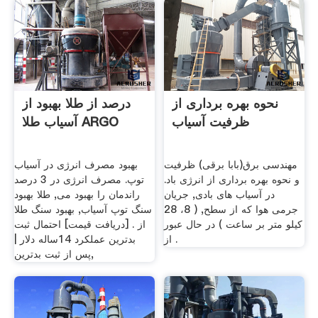
نحوه بهره برداری از
درصد از طلا بهبود از
ظرفیت آسیاب
آسیاب طلا ARGO
مهندسی برق(بابا برقی) ظرفیت
بهبود مصرف انرژی در آسیاب
و نحوه بهره برداری از انرژی باد.
توپ. مصرف انرژی در 3 درصد
در آسیاب های بادی, جریان
راندمان را بهبود می, طلا بهبود
جرمی هوا که از سطح, ( 8، 28
سنگ توپ آسیاب, بهبود سنگ طلا
کیلو متر بر ساعت ) در حال عبور
از . [دریافت قیمت] احتمال ثبت
از .
بدترین عملکرد 14ساله دلار |
پس از ثبت بدترین,