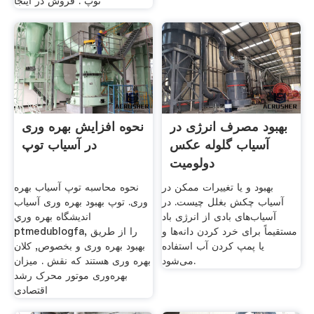
توپ . فروش در اینجا
بهبود مصرف انرژی در
نحوه افزایش بهره وری
آسیاب گلوله عکس
در آسیاب توپ
دولومیت
بهبود و یا تغییرات ممکن در
نحوه محاسبه توپ آسیاب بهره
آسیاب چکش بغلل چیست. در
وری. توپ بهبود بهره وری آسیاب
آسیاب‌های بادی از انرژی باد
انديشگاه بهره وري
مستقیماً برای خرد کردن دانه‌ها و
ptmedublogfa, را از طریق
یا پمپ کردن آب استفاده
بهبود بهره وری و بخصوص, کلان
می‌شود.
بهره وری هستند که نقش . میزان
بهره‌وری موتور محرک رشد
اقتصادی