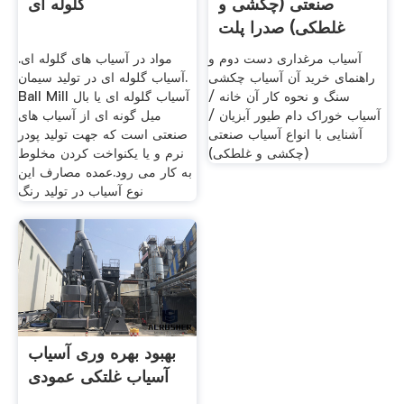
صنعتی (چکشی و
گلوله ای
غلطکی) صدرا پلت
آسیاب مرغداری دست دوم و
مواد در آسیاب های گلوله ای.
راهنمای خرید آن آسیاب چکشی
آسیاب گلوله ای در تولید سیمان.
سنگ و نحوه کار آن خانه /
Ball Mill آسیاب گلوله ای یا بال
آسیاب خوراک دام طیور آبزیان /
میل گونه ای از آسیاب های
آشنایی با انواع آسیاب صنعتی
صنعتی است که جهت تولید پودر
(چکشی و غلطکی)
نرم و یا یکنواخت کردن مخلوط
به کار می رود.عمده مصارف این
نوع آسیاب در تولید رنگ
بهبود بهره وری آسیاب
آسیاب غلتکی عمودی