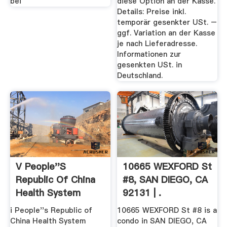
bei
diese Option an der Kasse.
Details: Preise inkl.
temporär gesenkter USt. –
ggf. Variation an der Kasse
je nach Lieferadresse.
Informationen zur
gesenkten USt. in
Deutschland.
V People''s
10665 WEXFORD St
Republic Of China
#8, SAN DIEGO, CA
Health System
92131 | .
Review
i People''s Republic of
10665 WEXFORD St #8 is a
China Health System
condo in SAN DIEGO, CA