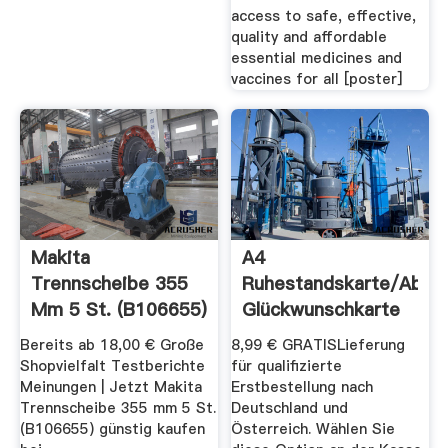
access to safe, effective,
quality and affordable
essential medicines and
vaccines for all [poster]
Makita
A4
Trennscheibe 355
Ruhestandskarte/Absc
Mm 5 St. (B106655)
Glückwunschkarte
Ab 18,00 ...
Zum ...
Bereits ab 18,00 € Große
8,99 € GRATISLieferung
Shopvielfalt Testberichte
für qualifizierte
Meinungen | Jetzt Makita
Erstbestellung nach
Trennscheibe 355 mm 5 St.
Deutschland und
(B106655) günstig kaufen
Österreich. Wählen Sie