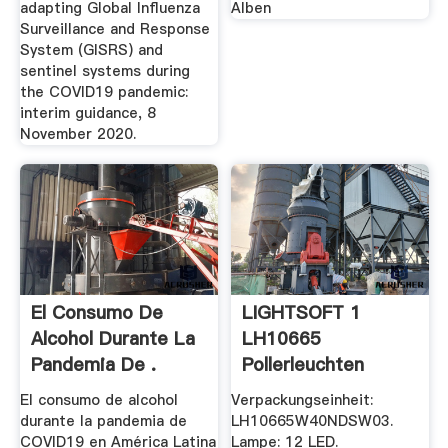
adapting Global Influenza
Alben
Surveillance and Response
System (‎GISRS)‎ and
sentinel systems during
the COVID19 pandemic:
interim guidance, 8
November 2020.
El Consumo De
LIGHTSOFT 1
Alcohol Durante La
LH10665
Pandemia De .
Pollerleuchten
LIGMAN DE
El consumo de alcohol
Verpackungseinheit:
durante la pandemia de
LH10665W40NDSW03.
COVID19 en América Latina
Lampe: 12 LED.