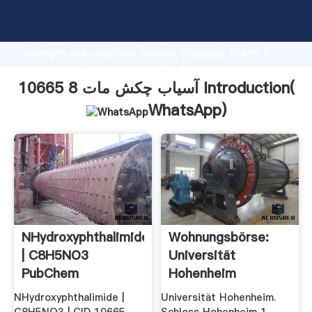
10665 8 آسیاب چکش مات manufacturer Grasping
strong production capability, advanced research
strength and excellent service, Shanghai 10665 8
آسیاب چکش مات supplier create the value and bring
values to all of customers.
10665 8 آسیاب چکش مات Introduction(
WhatsApp
)
NHydroxyphthalimide
Wohnungsbörse:
| C8H5NO3
Universität
PubChem
Hohenheim
NHydroxyphthalimide |
Universität Hohenheim.