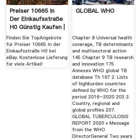
Preiser 10665 In
GLOBAL WHO
Der Einkaufsstraße
H0 Günstig Kaufen |
EBay
Finden Sie TopAngebote
Chapter 8 Universal health
für Preiser 10665 In der
coverage, TB determinants
Einkaufsstraße H0 bei
and multisectoral action
eBay. Kostenlose Lieferung
145 Chapter 9 TB research
für viele Artikel!
and innovation 175
Annexes WHO global TB
database Th 197 2. Lists
of highburden countries
defined by WHO for the
period 2016–2020 203 3.
Country, regional and
global profiles 207.
GLOBAL TUBERCULOSIS
REPORT 2020 v Message
from the WHO
DirectorGeneral Two years