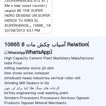
/SUPERHEROES 612 47 ¡
Má s más const rucción j
uegos! BE THE SUPER
HERO DEVIENS UN SUPER
HEROS TU ERES EL
SUPERHEROE,,, 10665_ 18
22/08/2013 4:37 PM
10665 8 آسیاب چکش مات Relation(
WhatsApp
)
High Capacity Cement Plant Machinery Manufacturer
India Price
milling machine motor jin shin
lime stone screw conveyor
mitsibushi heavy industries vertical roller mill
Grinding Mill Dealers In Sa
کارخانه های سنگ طلا کنیا برای لی نئون
birtley engineering coal washing plant
Grinders Processors Processors Services Gypsum
Products Gypsum Mineral Merchants