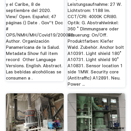
y el Caribe, 8 de
Leistungsaufnahme: 27 W.
septiembre del 2020.
Lichtstrom: 1188 lm.
View/ Open. Español; 47
CCT/CRI: 4000K CRI80.
páginas () Date . Gov''t Doc
Optik: G. Abstrahlwinkel:
#
360 ° Dimmungsare oder
OPS/NMH/MH/Covid19/200042.
Steuerung: On/Off.
Author. Organización
Produktfarben: Kiefer
Panamericana de la Salud.
Wald. Zubehör. Anchor bolt
Metadata Show full item
A10391. Light shield 180°
record Other Language
A10731. Light shield 90°
Versions. English. Abstract.
A10831. Sensor location 1
Las bebidas alcohólicas se
side 1MW. Security core
consumen a .
(Antitraffic) A12891. Neu.
Power ...