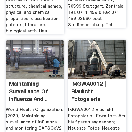
C8H5NO3 | CID 10665
Schloss Hohenheim 1,
structure, chemical names,
70599 Stuttgart. Zentrale.
physical and chemical
Tel. 0711 459 0 Fax 0711
properties, classification,
459 23960 post
patents, literature,
Studienberatung. Tel. .
biological activities ...
Maintaining
IMGWA0012 |
Surveillance Of
Blaulicht
Influenza And .
Fotogalerie
World Health Organization.
IMGWA0012 Blaulicht
(‎2020)‎. Maintaining
Fotogalerie . Erweitert. Am
surveillance of influenza
häufigsten angesehen;
and monitoring SARSCoV2:
Neueste Fotos; Neueste