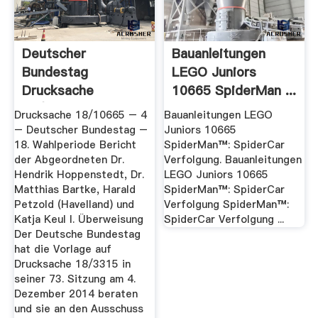
Deutscher
Bauanleitungen
Bundestag
LEGO Juniors
Drucksache
10665 SpiderMan ...
18/10665
Drucksache 18/10665 – 4
Bauanleitungen LEGO
– Deutscher Bundestag –
Juniors 10665
18. Wahlperiode Bericht
SpiderMan™: SpiderCar
der Abgeordneten Dr.
Verfolgung. Bauanleitungen
Hendrik Hoppenstedt, Dr.
LEGO Juniors 10665
Matthias Bartke, Harald
SpiderMan™: SpiderCar
Petzold (Havelland) und
Verfolgung SpiderMan™:
Katja Keul I. Überweisung
SpiderCar Verfolgung ...
Der Deutsche Bundestag
hat die Vorlage auf
Drucksache 18/3315 in
seiner 73. Sitzung am 4.
Dezember 2014 beraten
und sie an den Ausschuss