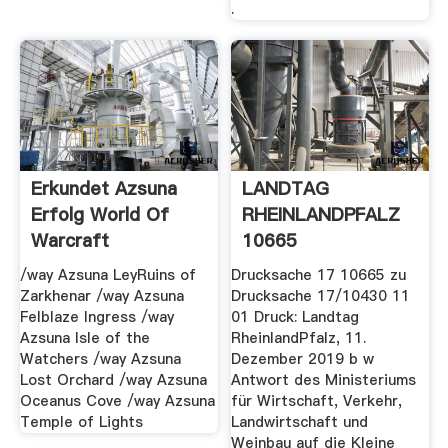
.
Erkundet Azsuna
LANDTAG
Erfolg World Of
RHEINLANDPFALZ
Warcraft
10665
/way Azsuna LeyRuins of
Drucksache 17 10665 zu
Zarkhenar /way Azsuna
Drucksache 17/10430 11
Felblaze Ingress /way
01 Druck: Landtag
Azsuna Isle of the
RheinlandPfalz, 11.
Watchers /way Azsuna
Dezember 2019 b w
Lost Orchard /way Azsuna
Antwort des Ministeriums
Oceanus Cove /way Azsuna
für Wirtschaft, Verkehr,
Temple of Lights
Landwirtschaft und
Weinbau auf die Kleine