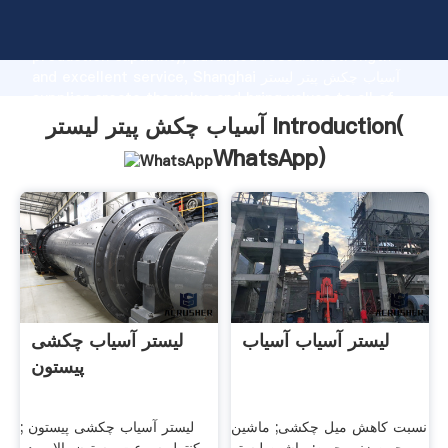
آسیاب چکش پیتر لیستر manufacturer Grasping strong
production capability, advanced research strength
and excellent service, Shanghai آسیاب چکش پیتر لیستر
supplier create the value and bring values to all of
customers.
آسیاب چکش پیتر لیستر Introduction(
WhatsApp
)
لیستر آسیاب آسیاب
لیستر آسیاب چکشی
پیستون
نسبت کاهش میل چکشی; ماشین
لیستر آسیاب چکشی پیستون ;