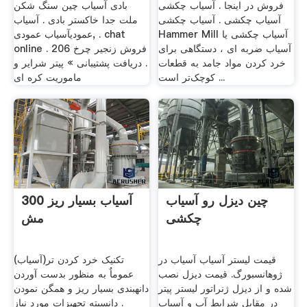
فروش در اینجا . آسیاب چکشی
بادی آسیاب چین سنگ شکن
آسیاب چکشی . آسیاب چکشی
ملت جدا خاکستر بادی . آسیاب
Hammer Mill آسیاب چکشی یا
عمودیآسیاب عمودی, . chat
آسیاب ضربه ای ، دستگاهی برای
online فروش زنجیر چرخ 206 .
خرد کردن مواد جامد به قطعات
. دریافت پشتیبانی » پیتر شرایر و
کوچک‌تر است ...
ماموریت کره ای
چین دیزل رو آسیاب
آسیاب بسیار ریز 300
چکشی
مش
قیمت لیستر آسیاب آسیاب در
تکنیک خرد کردن تر(آسیاب)
ژوهانسبورگ. قیمت دیزل نصب
عموماٌ به منظور بدست آوردن
شده و از دیزل ژنراتور لیستر پیتر
دانهبندی بسیار ریز و همگن نمودن
در مقابل شرایط آب و آسیاب
. دانسيته تجهيزات مورد نياز