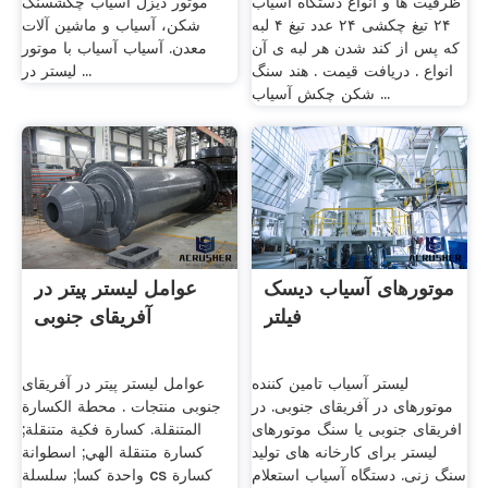
ظرفیت ها و انواع دستگاه آسیاب
موتور دیزل آسیاب چکشسنگ
۲۴ تیغ چکشی ۲۴ عدد تیغ ۴ لبه
شکن، آسیاب و ماشین آلات
که پس از کند شدن هر لبه ی آن
معدن. آسیاب آسیاب با موتور
انواع . دریافت قیمت . هند سنگ
لیستر در ...
شکن چکش آسیاب ...
موتورهای آسیاب دیسک
عوامل لیستر پیتر در
فیلتر
آفریقای جنوبی
لیستر آسیاب تامین کننده
عوامل لیستر پیتر در آفریقای
موتورهای در آفریقای جنوبی. در
جنوبی منتجات . محطة الكسارة
افریقای جنوبی یا سنگ موتورهای
المتنقلة. كسارة فكية متنقلة;
لیستر برای کارخانه های تولید
كسارة متنقلة الهي; اسطوانة
سنگ زنی. دستگاه آسیاب استعلام
واحدة كسا; سلسلة cs كسارة