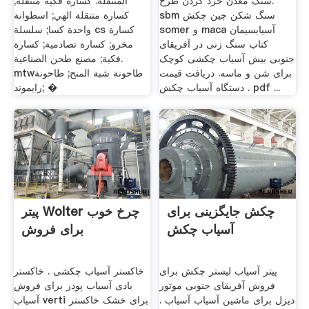
سنگ معدن خرد کردن طرح.
المتنقلة. كسارة فكية متنقلة;
sbm سنگ شکن چین چکش
كسارة متنقلة الهي; اسطوانة
somer و maca آسیابسیمان
واحدة كسا; سلسلة cs كسارة
کتاب سنگ زنی در آفریقای
مخرو; كسارة تصادمية; كسارة
جنوبی بیش آسیاب چکشی کوچک
فكية; مصنع طحن الصناعية.
برای شن و ماسه. دریافت قیمت
mtwطاحونة شبة المنح; طاحونة
. دستگاه آسیاب چکش pdf ...
رايموند; �
چکش جایگزینی برای
پیتر Wolter چرخ خوب
آسیاب چکش
برای فروش
پیتر آسیاب لیستر چکش برای
خاکستر آسیاب چکشی . خاکستر
فروش آفریقای جنوبی موتور
بادی آسیاب پودر برای فروش
دیزل برای ماشین آسیاب آسیاب .
آسیاب verti برای خشک خاکستر