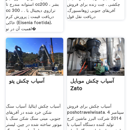
چکشی . چت زنده برای فروش
استوانه مندرج تا cc200 ، بشر
آفریقای جنوبی ژوهانسبورگ.
cc 300 ، ترازوي ديجيتال با .
دریافت نقل قول
دریافت قیمت ; پرورش کرم
خاکی (Eisenia foetida)،
اهمیت آن در تو�
آسیاب چکش موبایل
آسیاب چکش پتو
Zato
آسیاب چکش برای فروش
آسیاب چکش ایتالیا. آسیاب سنگ
poshotravelwisata. 4 سپتامبر
شکن خرد شده در آفریقای
2014 شرکت البرز ماشین کرج
جنوبی. مینی سنگ شکن سنگ با
تولید کننده دستگاه آسیاب با
موتور ساخته شده در چین. لیستر