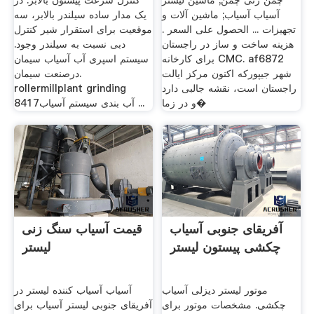
چمن زنی چمن; ماشین لیستر
کنترل سرعت پیستون بالابر. در
آسیاب آسیاب; ماشین آلات و
یک مدار ساده سیلندر بالابر، سه
تجهیزات ... الحصول على السعر .
موقعیت برای استقرار شیر کنترل
هزینه ساخت و ساز در راجستان
دبی نسبت به سیلندر وجود.
برای کارخانه CMC. af6872
سیستم اسپری آب آسیاب سیمان
شهر جیپورکه اکنون مرکز ایالت
درصنعت سیمان.
راجستان است، نقشه جالبی دارد
rollermillplant grinding
و در زما�
8417آب بندی سیستم آسیاب ...
آفریقای جنوبی آسیاب
قیمت آسیاب سنگ زنی
چکشی پیستون لیستر
لیستر
موتور لیستر دیزلی آسیاب
آسیاب آسیاب کننده لیستر در
چکشی. مشخصات موتور برای
آفریقای جنوبی لیستر آسیاب برای