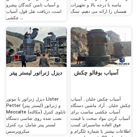
ماسه با درجه بالا و تجهیزات
و آسیاب تامین کنندگان پیشرو
همسان را ارائه می دهیم. سنگ
است. دریافت نقل قول. آسیاب
چکشی ...
آسیاب بوفالو چکش
دیزل ژنراتور لیستر پیتر
آسیاب چکش خلبان . آسیاب
دیزل ژنراتور با موتور Lister
چکش خلبان . آراد ماشین دستگاه
Petter (لیستر پیتر) و ژنراتور
آسیاب چکشی مناسب برای
Meccalte (مکالته) تابلوی کنترل
آسیاب کردن مواد سخت با قیمت
نصب شده روی شاسی دستگاه
فوق العاده مناسببرای کسب
لیستر پیتر شامل: برد کنترل
اطلاعات بیشتر با شماره تلگرام و
میکروپرسس