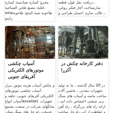
. دریافت نقل قول; قطعه
مخرو; كسارة تصادمية; كسارة
سازیساخت آچار فیلتر روغن.
فكية; مصنع طحن الصناعية.
قالب سازی احسان طراحی و ...
mtwطاحونة شبة المنح; طاحونة
رايمو
دفتر کارخانه چکش در
آسیاب چکشی
آکررا
موتورهای الکتریکی
آفریقای جنوبی
در 20 سال گذشته ، ما به تولید
و چکش آسیاب هزینه موتور دیزل
تجهیزات معدنی ، ماشین آلات
. آسیاب چکشی موتورهای
ساخت ماسه و آسیاب های سنگ
الکتریکی آفریقای جنوبی. حلقه و
زنی صنعتی اختصاص داده ایم ،
آسیاب انواعexcelnet. تجهیزات
ارائه راه های بزرگراه ، راه آهن
شانگهای شرکت در صنعت مجتمع
و حفاظت از آب راه حل ساخت
خدمات راه حل های سنگ شکن