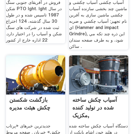
آسیاب چکشی آسیاب چکشی و
فروش در آفریقای جنوبی سنگ
ماشین چند بخشی سازنده آسیاب
شکن PTO lght. lght در سال
چکشی ماشین سازی به آفرین
1987 تاسیس شده و در طول
نام تجهيز: آسياب چكشي و ضربه
30 سال گذشته، 124 اختراع
اي (Hammer and impact
ثبت شده در شركت های سنگ
Grindre), اين ذره چند تكه مي
شكن و آسیاب را در اختیار دارد.
شود، و به طرف صفحه سندان
22 اداره خارج از کشور
ساكن .
آسیاب چکش ساخته
بازگشت شکستن
شده در تولید کننده
چکش هیئت مدیره
مکزیک,
دستگاه آسیاب چکش ساخته شده
جدیدترین خبرهای «پرتاب
در هلند خون اشام بابکت از
چکش» خبربان . صفحه مربوط