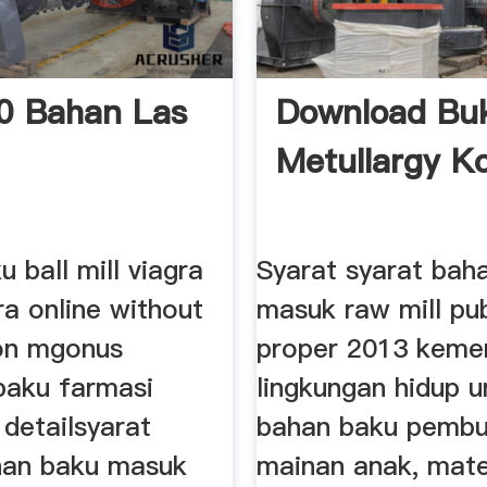
00 Bahan Las
Download Bu
Metullargy Ko
 ball mill viagra
Syarat syarat bah
tra online without
masuk raw mill pub
ion mgonus
proper 2013 keme
baku farmasi
lingkungan hidup u
detailsyarat
bahan baku pemb
han baku masuk
mainan anak, mate