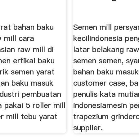
arat bahan baku
Semen mill persya
 mill cara
kecilindonesia pe
ian raw mill di
latar belakang raw
men ertikal baku
semen semen, syar
brik semen yarat
bahan baku masuk 
han baku masuk
customer case, ball
ndustri pembuatan
penulis kata mutia
pakai 5 roller mill
indonesiamesin pe
er mill tebu yarat
trapezium grinder
supplier.