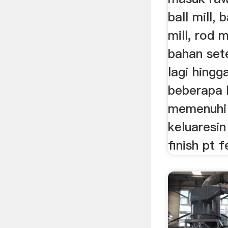
ball mill, 
mill, rod m
bahan set
lagi hingg
beberapa k
memenuhi 
keluaresin
finish pt f