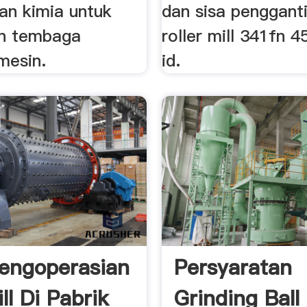
an kimia untuk
dan sisa pengganti
an tembaga
roller mill 341fn 
mesin.
id.
engoperasian
Persyaratan
ll Di Pabrik
Grinding Ball