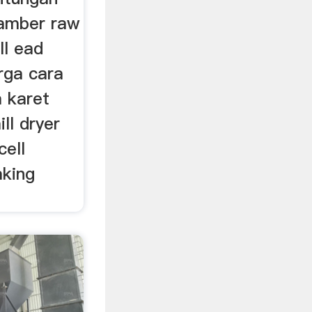
hamber raw
ll ead
rga cara
a karet
ll dryer
cell
aking