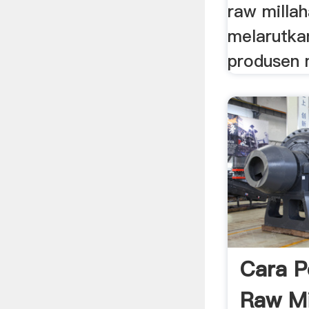
raw millah
melarutk
produsen 
Cara P
Raw Mi