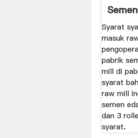
Semen
Syarat sy
masuk raw
pengoperas
pabrik se
mill di pa
syarat ba
raw mill i
semen eda 
dan 3 roll
syarat.