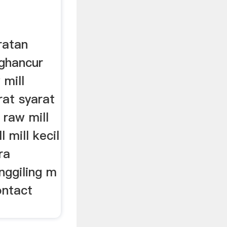
ratan
nghancur
 mill
at syarat
raw mill
 mill kecil
ra
nggiling m
ontact