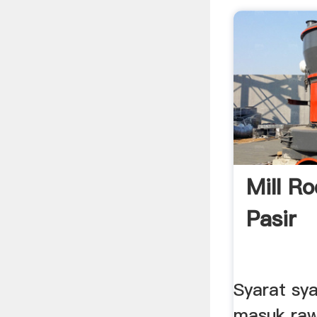
Mill R
Pasir
Syarat sy
masuk raw