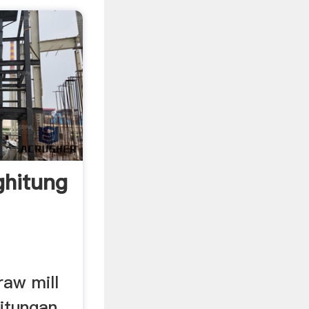
ghitung
raw mill
itungan