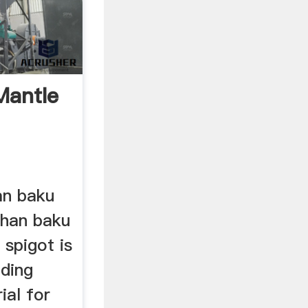
Mantle
an baku
ahan baku
 spigot is
iding
ial for