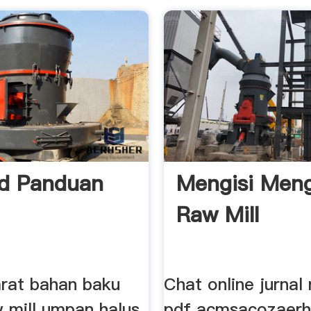
od Panduan
Mengisi Men
Raw Mill
arat bahan baku
Chat online jurnal 
 mill umpan halus
pdf acmsacozaerh