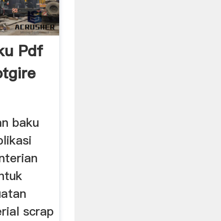
ku Pdf
tgire
an baku
likasi
nterian
ntuk
uatan
rial scrap