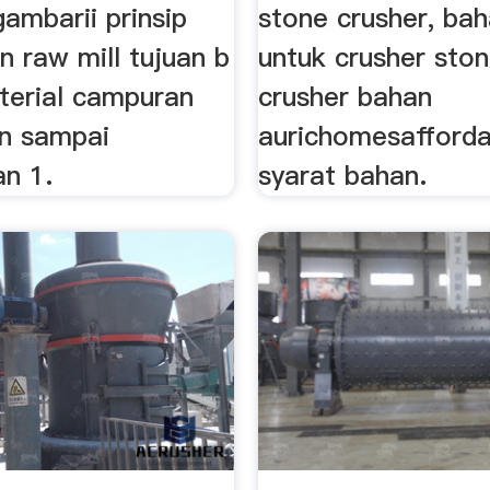
gambarii prinsip
stone crusher, ba
n raw mill tujuan b
untuk crusher ston
aterial campuran
crusher bahan
an sampai
aurichomesafforda
n 1.
syarat bahan.