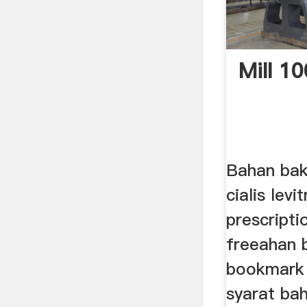
Mill 1
Bahan baku
cialis levi
prescript
freeahan 
bookmark 
syarat ba