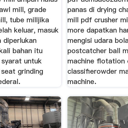
bawl mill, grade
panas di drying c
ill, tube milljika
mill pdf crusher mi
elah keluar, masuk
more dapatkan ha
a diperlukan
mengisi udara bol
ali bahan itu
postcatcher ball mi
syarat untuk
machine flotation 
 seat grinding
classifierowder m
ederal.
machine.