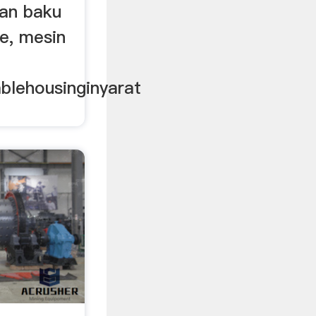
han baku
e, mesin
blehousinginyarat