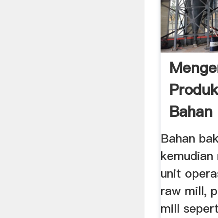
Mengen
Produk
Bahan
Bahan bak
kemudian
unit opera
raw mill, 
mill sepe