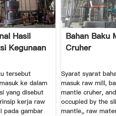
al Hasil
Bahan Baku 
si Kegunaan
Cruher
u tersebut
Syarat syarat bah
 masuk ke dalam
masuk raw mill, b
si yang disebut
mantle cruher, and
prinsip kerja raw
occupied by the sl
rti pada gambar
mantle,, raw mater