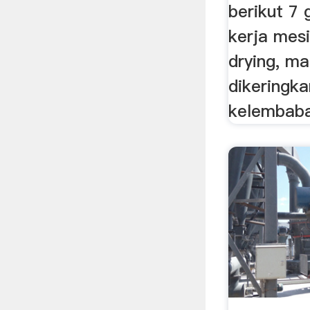
berikut 7 
kerja mesi
drying, m
dikeringk
kelembaba