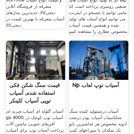
تیغه ای به تولید انواع آسیاب های
scx150w و قیمت انواع آسیاب
صنعتی رومیزی پرداخته است که
متفرقه از فروشگاه آنلاین
مامی توانیم با جستجو در اینترنت
دیجی‌کالا. جدیدترین مدل‌های
می توانیم انواع آسیاب های تولید
آسیاب متفرقه با بهترین قیمت در
شده و همچنین قیمت آسیاب
دیجی‌کالا
مخصوص عطاری را مشاهده کنیم.
Np آسیاب توپ لعاب
قیمت سنگ شکن فکی
استفاده شده, آسیاب
توپی آسیاب کلینکر
آسیاب درشتتولید کننده سنگ
آسیاب گلوله ای آسیاب ضربه ای
شکنآسیاب آسیاب پودر درشت
gs 4000; آسیاب توپ کوچک در
ادویه مخصوص هر غذاشیرین بانو
آفریقای جنوبی; ماشین آلات
یک نمکدان با سوراخهای کمی
پرداخت آسیاب توپ برای آسیاب;