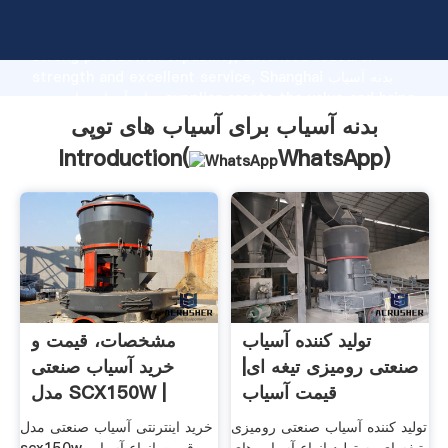
بدنه آسیاب برای آسیاب های توپی manufacturer Grasping
strong production capability, advanced research
strength and excellent service, Shanghai بدنه آسیاب
برای آسیاب های توپی supplier create the value and bring
values to all of customers.
بدنه آسیاب برای آسیاب های توپی
Introduction(
WhatsApp
)
تولید کننده آسیاب
مشخصات، قیمت و
صنعتی رومیزی تیغه ای|
خرید آسیاب صنعتی
قیمت آسیاب
مدل SCX150W |
تولید کننده آسیاب صنعتی رومیزی
خرید اینترنتی آسیاب صنعتی مدل