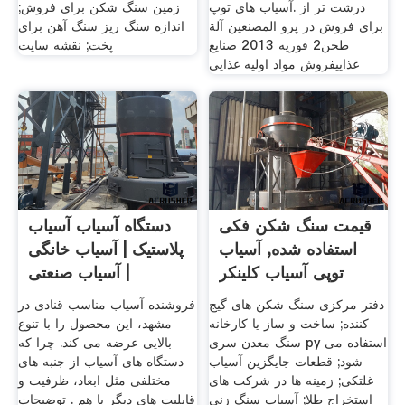
درشت تر از .آسیاب های توپ
زمین سنگ شکن برای فروش;
برای فروش در پرو المصنعين آلة
اندازه سنگ ریز سنگ آهن برای
طحن2 فوریه 2013 صنايع
پخت; نقشه سایت
غذاييفروش مواد اولیه غذایی
قیمت سنگ شکن فکی
دستگاه آسیاب آسیاب
استفاده شده, آسیاب
پلاستیک | آسیاب خانگی
توپی آسیاب کلینکر
| آسیاب صنعتی
دفتر مرکزی سنگ شکن های گیج
فروشنده آسیاب مناسب قنادی در
کننده; ساخت و ساز یا کارخانه
مشهد، این محصول را با تنوع
سنگ معدن سری py استفاده می
بالایی عرضه می کند. چرا که
شود; قطعات جایگزین آسیاب
دستگاه های آسیاب از جنبه های
غلتکی; زمینه ها در شرکت های
مختلفی مثل ابعاد، ظرفیت و
استخراج طلا; آسیاب سنگ زنی
قابلیت های دیگر با هم . توضیحات