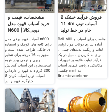
فروش فرآیند خشک 2
مشخصات، قیمت و
4 11m آسیاب توپ
خرید آسیاب قهوه مدل
خام در خط تولید
N600 | دیجی‌کالا
Ball Mill. مناسب برای آسیاب و
آسیاب قهوه برقی مدل n600
آماده سازی دوغاب مواد اولیه،
برای کافه های کوچک و استفاده
لعاب و رنگینه بدنه‌های چینی، ..
ی خانگی طراحی شده است و
برای به کاربردن بالمیل در یک
مجهز به 16 درجه برای تنظیم
فرآیند تولید، علاوه بر تجهیزات
زبری و نرمی پودر قهوه
مکانیکی دریافت قیمت. آسیاب
است.مخزن این آسیاب گنجایش
چکشی mmi مه
200 گرم دانه قهوه را دارد.این
6ruimtevoorleren
آسیاب توان آسیاب کردن 8
کیلوگرم قهوه را در