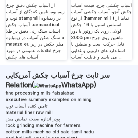
آسیاب چکشی چرخ. قیمت آسیاب
از آسیاب چکش دقیق چرخ
چکش آنچو. آسیاب چکشی آسیاب
زیمبابوه. تامین کنندگان از آسیاب
از نوع (hammer mill ) تماما از
توپ و stampmill در زیمبابوه
استنلس استیل با 16 چکش
آسیاب چکش parmacutical
لولایی روی یک روتور با دور
آسیاب سنگ زنی دقیق در طلا
3000rpm ماشین روی چرخ
سنگ شکن آسیاب در زیمبابوه a
قابل حرکت است و منطبق با
masaze eu میلز چکش در ریز
استاندارد های دارویی و غذایی
چرخ اطلاعات عمومی در مورد
می باشد و قابلیت آسیاب ...
آسیاب های چکش
سر ثابت چرخ آسیاب چکش آمریکایی
Relation(
WhatsApp
)
fine processing mills faisalabad
executive summary examples on mining
تامین کننده آسیاب توپ
material liner raw mill
پودر اندازه صفحه نمایش مش
rock grinding machine for farmers
cotton mills machine old sale tamil nadu