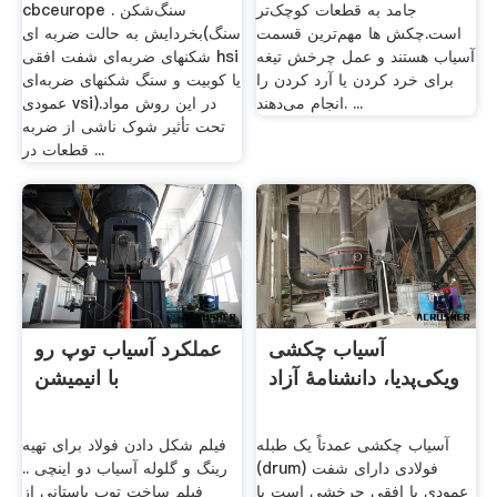
جامد به قطعات کوچک‌تر
cbceurope سنگ‌شکن .
است.چکش ها مهم‌ترین قسمت
بخردایش به حالت ضربه ای(سنگ
آسیاب هستند و عمل چرخش تیغه
شکنهای ضربه‌ای شفت افقی hsi
برای خرد کردن یا آرد کردن را
یا کوبیت و سنگ شکنهای ضربه‌ای
انجام می‌دهند. ...
عمودی vsi).در این روش مواد
تحت تأثیر شوک ناشی از ضربه
قطعات در ...
آسیاب چکشی
عملکرد آسیاب توپ رو
ویکی‌پدیا، دانشنامهٔ آزاد
با انیمیشن
آسیاب چکشی عمدتاً یک طبله
فیلم شکل دادن فولاد برای تهیه
(drum) فولادی دارای شفت
رینگ و گلوله آسیاب دو اینچی ..
عمودی یا افقی چرخشی است یا
فیلم ساخت توپ باستانی از