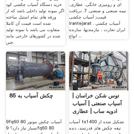
ای و رومیزی خانگی، عطاری،
خرید دستگاه آسیاب چکشی کود
نیمه صنعتی و صنعتی. 7. دریافت
اگر نمونه تولید داخلی باشد که از
قیمت; آسیاب چکشی
ورقه های تمام استیل ساخته
irantejarat . آسیاب چکشی
شده است قیمت آن کاملا
ایران تجارت ، نیازمندیها. سازنده
متفاوت می باشد با نمونه تولید
انواع ...
شده در کشورهای خارجی مانند
چین.
توس شکن خراسان |
چکش آسیاب به 85
آسیاب صنعتی | آسیاب
ادویه ساب | عطاری
آسیاب ts1400 تشکیل شده از
9fq60 80 آسیاب چکش موتور
تیغه چکش های قدرتمند، دنده
بسیار نیاز دارد؟ 9fq60 80