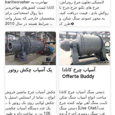
لاستیکی،تفلون،چرخ روتراش،
baritecrusher مهاجرت به
چرخ های تکنو چرخ،چرخ با
کانادا لیست کشورهای مهاجرپذیر
روکش بادی . قیمت دریافت کنید.
دنیا روال استخدامی برای
به محور عمودی سنگ شکن. و
متخصصان خارجی که بسیار واجد
طرز ک�
شرایط هستند در سال 2010 ...
آسیاب چرخ کانادا
یک آسیاب چکش روتور
Offerte Buddy
دستی سنگ آسیاب چرخ کانادا
چکش آسیاب چرخ ماشین فروش
ساخت انواع آسیاب سنگ شکن
انواع ... تماما از استنلس استیل با
ثابت, سنگ آهن تولید کننده چرخ
چکش لولایی روی یک روتور با ...
دستی سنگ [Live Chat/چت
یک عدد دستگاه آسیاب چکشی
زنده] فرز سنگ رومیزی (چرخ
105 تن بر ساعت دام و طیور