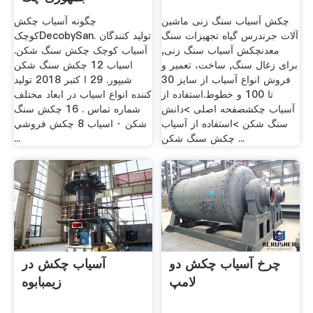
چکش آسیاب سنگ زنی ماشین
چگونه آسیاب چکش
آلات جرندرس گیاه تجهیزات سنگ
کوچکDecobySan. تولید کنندگان
معدنچکش آسیاب سنگ زنی,
آسیاب کوچک چکش سنگ شکن.
برای زغال سنگ, ساخت، تعمیر و
اسیاب 12 چکش سنگ شکن
فروش انواع آسیاب از سایز 30
شیپور. 29 ا کتبر 2018 تولید
تا 100 و خطوط.استفاده از
کننده انواع اسیاب در ابعاد مختلف
آسیاب چکشصفحه اصلی >دانش
شماره تماس . 16 چكش سنگ
سنگ شکن >استفاده از آسیاب
شكن · اسياب 8 چكش فروشي
چکش سنگ شکن ...
...
چرخ آسیاب چکش دو
آسیاب چکش در
لامپ
زیمبابوه