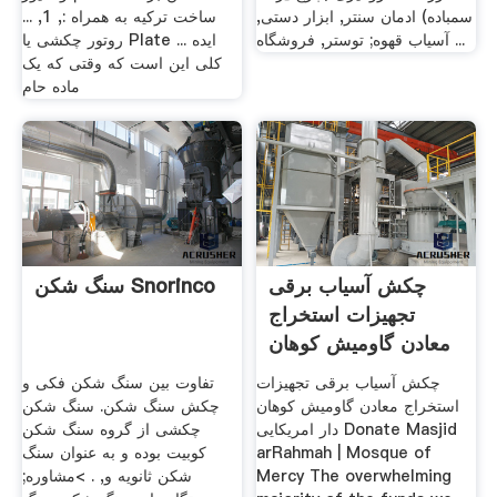
سمباده) ادمان سنتر, ابزار دستی,
ساخت ترکیه به همراه :, 1, ...
آسیاب قهوه; توستر, فروشگاه ...
روتور چکشی یا Plate ... ایده
کلی این است که وقتی که یک
ماده حام
چکش آسیاب برقی
سنگ شکن Snorinco
تجهیزات استخراج
معادن گاومیش کوهان
دار امریکایی
چکش آسیاب برقی تجهیزات
تفاوت بین سنگ شکن فکی و
استخراج معادن گاومیش کوهان
چکش سنگ شکن. سنگ شکن
دار امریکایی Donate Masjid
چکشی از گروه سنگ شکن
arRahmah | Mosque of
کوبیت بوده و به عنوان سنگ
Mercy The overwhelming
شکن ثانویه و, . >مشاوره;