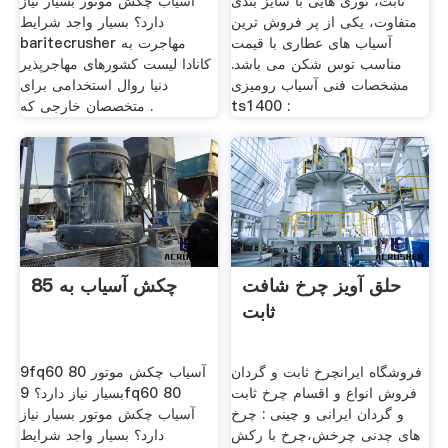
ثابت، توری هایی با سایز بندی
آسیاب چکش موتور بسیار نیاز
متفاوت، یکی از پر فروش ترین
دارد؟ بسیار واجد شرایط
آسیاب های عطاری با قیمت
baritecrusher مهاجرت به
مناسب توس شکن می باشد.
کانادا لیست کشورهای مهاجرپذیر
مشخصات فنی آسیاب رومیزی
دنیا روال استخدامی برای
ts1400 :
متخصصان خارجی که .
حلق آویز چرخ شافت
چکش آسیاب به 85
ثابت
فروشگاه ایرانچرخ ثابت و گردان
9fq60 80 آسیاب چکش موتور
فروش انواع و اقسام چرخ ثابت
بسیار نیاز دارد؟ 9fq60 80
و گردان ایرانی و چینی : چرخ
آسیاب چکش موتور بسیار نیاز
های چدنی چرخش،چرخ با رکش
دارد؟ بسیار واجد شرایط