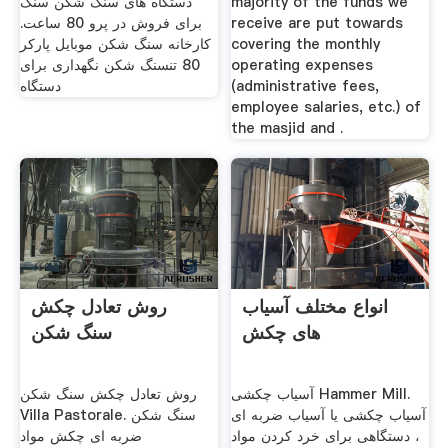
majority of the funds we
دستگاه های سنگ شکن سنگ
receive are put towards
برای فروش در پرو 80 ساعت.
covering the monthly
کارخانه سنگ شکن موبایل پارکر
operating expenses
80 تنسنگ شکن نگهداری برای
(administrative fees,
دستگاه
employee salaries, etc.) of
the masjid and .
انواع مختلف آسیاب
روش تعادل چکش
های چکش
سنگ شکن
آسیاب چکشی Hammer Mill.
روش تعادل چکش سنگ شکن
آسیاب چکشی یا آسیاب ضربه ای
Villa Pastorale. سنگ شکن
، دستگاهی برای خرد کردن مواد
ضربه ای چکش مواد