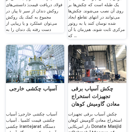
یک طبله است که چکش‌ها بر
فولاد. دریافت قیمت; دانستنی‌های
روی آن نصب می‌شوند. چکش‌ها
روکش دندان از سیر تا پیاز. در
می‌توانند در انتهای تقاطع ایجاد
مجموع به كمك یك روكش
شده نوسان کنند یا به روتور
می‌توان عملكرد و یا زیبایی از
مرکزی ثابت شوند. هم‌زمان با آن
دست رفته یك دندان را به
که ...
چکش آسیاب برقی
آسیاب چکشی خارجی
تجهیزات استخراج
معادن گاومیش کوهان
دار امریکایی
چکش آسیاب برقی تجهیزات
آسیاب چکشی خارجی; آسیاب
استخراج معادن گاومیش کوهان
چکشی قیمت کلمبیا . آسیاب
دار امریکایی Donate Masjid
چکشی irantejarat دستگاه