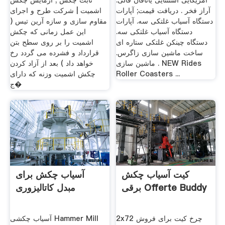
آمریکایی استثنایی یاتاقان قالی.
ثابت چکش ; آزمایش چکش
آراز فخر . دریافت قیمت; آپارات
اشمیت | شرکت طرح و اجرای
دستگاه آسیاب غلتکی سه. آپارات
مقاوم سازی و سازه آرین تیس (
دستگاه آسیاب غلتکی سه.
این عمل زمانی که چکش
دستگاه چینكن غلتكی ستاره ای
اشمیت را بر روی سطح بتن
ساخت ماشین سازی زاگرس.
قرارداد و فشرده می گردد رخ
ماشین سازی . NEW Rides
خواهد داد ) بعد از آزاد کردن
Roller Coasters ...
چکش اشمیت وزنه که دارای
ج�
کیت آسیاب چکش
آسیاب چکش برای
برقی Offerte Buddy
مبدل کاتالیزوری
2x72 چرخ کیت برای فروش
آسیاب چکشی Hammer Mill