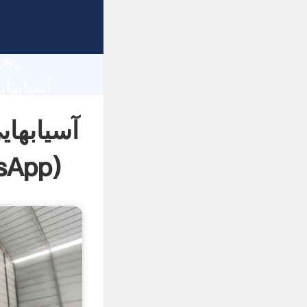
lity,
ce,
 of
آسیابهای
sApp
)