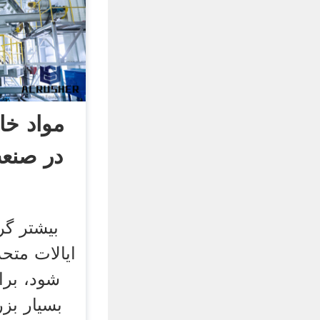
مواد خا
در صنع
بیشتر گر
ایالات متحد
شود، برا
بسیار بز