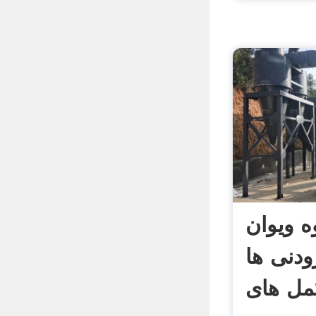
ه ویوان
ودنی ها
مل های