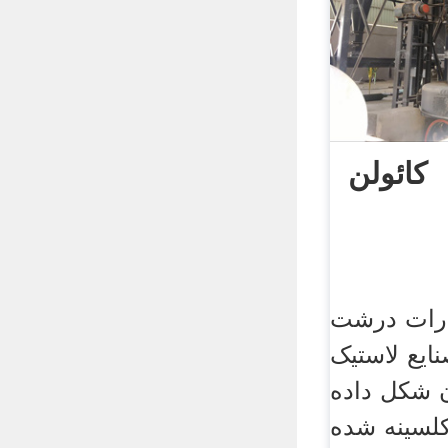
کائولن
ذرات درشت
ایع لاستیک
ن شکل داده
کلسینه شده