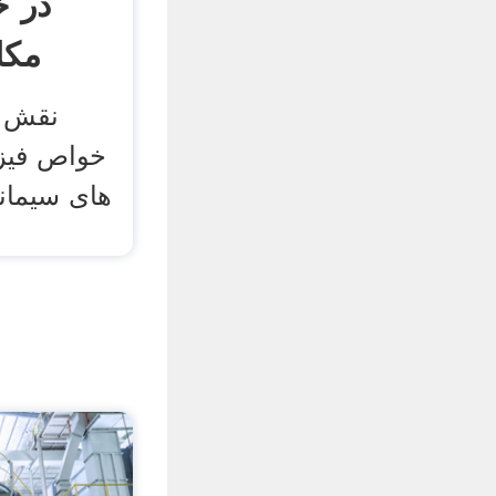
در خ
مکا
نقش ا
خواص فیزی
های سیمان