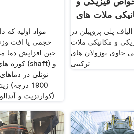
واص فیزیکی و
نیکی ملات های
لیاف پلی پروپیلن در
مواد اولیه که د
کی و مکانیکی ملات
حجمی یا افت وزن
ی حاوی پوزولان های
حین افزایش دما می
ترکیبی
کوره های دوار
تونلی در دماهای ب
1900 درجه) ز
(کوارتزیت و آندالو