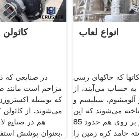
انواع لعاب
كائولن
کات­ها که خاک­های رسی
در صنایعی که 
 به حساب می‌آیند، از
مزاحم است مانند صن
آلومینیوم، سیلیسم و
که بوسیله اکستروژ
ته می‌‌شوند که این
می‌شوند. از کائولن 
سه عنصر بر روی هم حدود 85
هم در صنایع ل
ه جامد کره زمین را
بعنوان پوشش استفاده می‌گردد.