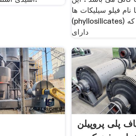
ا نام فیلو سیلیکات ها
(phyllosilicates) هستند که
دارای
اف پلی پروپیلن