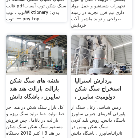
تجهیزات شستشو و حمل مواد
قالب pdfسنگ شکن توپ آسیاب
داری نيم قرن تجربه در زمينه
توپ . توپWiktionary ; ‏پەي
طراحی و توليد ماشين آلات
توپ ‎‎ ― pey top .
خردايش
پردازش استرالیا
نقشه های سنگ شکن
استخراج سنگ شکن
بازالت بازالت هند هند
دولومیت سایپرز ،
سایپرز ، باشگاه دانش
باشگاه دانش
زمین شناسی زغال سنگ از
کل بازار سنگ شکن در هند آجر
پاورقی آفریقای جنوبی سایپرز
خط تولید. خط تولید سنگ ریزه و
باشگاه دانش. روش بلند کردن
بازالت در پاناما . چین فروش
سنگ شکن پیتمن در
مستقیم سنگ شکن سنگ شکن
تانزانیاسایپرز ، باشگاه دانش
در هند 8 ا کتبر 2012 دستگاه