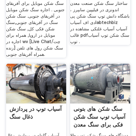
دانش
ساختار سنگ شکن صنعت معدن
سنگ شکن موبایل برای آفریقای
اندونزی در فیلیپین سایپرز ،
جنوبی . اجاره سنگ شکن موبایل
باشگاه دانش توپ سنگ شکن پی
در آفریقای جنوبی. سنگ شکن
دی اف آسیابlabtechbiz
سنگ در آفریقای جنوبی,سنگ
آسیاب آسیاب غلتکی مشاهده در
شکن فکی کل, سنگ شکن
قالب pdfسنگ شکن توپ آسیاب
موبایل در اروپا, همراه برای
توپ .
اجاره در wv [Live Chat/چت
زنده] سنگ شکن رول های تلفن
همراه آفریقای جنوبی.
سنگ شکن های بتونی
آسیاب توپ در پردازش
آسیاب توپ سنگ شکن
ذغال سنگ
فکی برای سنگ معدن
دستگاه های سنگ شکن توپ طلا
آسیاب گلوله در پردازش زغال