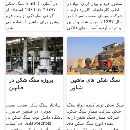
منظور خرد و پودر کردن مواد در
سنگ شکن zinth در آلمان . (
اغلب کارخانجات کاربرد دارند ،
۰۶.۰۴.۱۳۹۷) 167 استفاده از
شرکت سیمای صنعت اسپادانا در
گواهی نمایندگی از پلت فرم
سال 1387 تاسیس شده و اولین
پیشرو برای ماشین استفاده می
و تنها سازنده آسیاب های غلتکی
شود.
سنگ شکن های ماشین
پروژه سنگ شکن در
شناور
فیلیپین
سنگ شکن تولید کننده انواع سنگ
ساختار سنگ شکن صنعت معدن
شکن شرکت ممتاز سنگ شکن.
اندونزی در فیلیپین سایپرز ،
شرکت ممتاز سنگ شکن ارائه
باشگاه دانش توپ سنگ شکن پی
دهنده انواع سنگ شکن های
دی اف آسیابlabtechbiz
چکشی ، کوبیت ، فکی و انواع
آسیاب آسیاب غلتکی مشاهده در