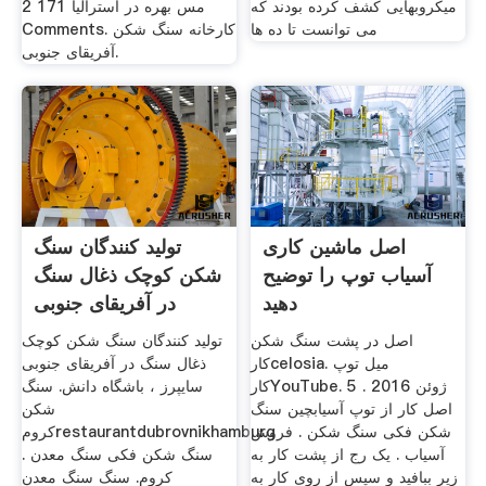
میکروبهایی کشف کرده بودند که
2 مس بهره در استرالیا 171
می توانست تا ده ها
Comments. کارخانه سنگ شکن
آفریقای جنوبی.
اصل ماشین کاری
تولید کنندگان سنگ
آسیاب توپ را توضیح
شکن کوچک ذغال سنگ
دهید
در آفریقای جنوبی
اصل در پشت سنگ شکن
تولید کنندگان سنگ شکن کوچک
کارcelosia. میل توپ
ذغال سنگ در آفریقای جنوبی
کارYouTube. 5 ژوئن 2016 .
سایپرز ، باشگاه دانش. سنگ
اصل کار از توپ آسیابچین سنگ
شکن
شکن فکی سنگ شکن . فروش
کرومrestaurantdubrovnikhamburg
آسیاب . یک رج از پشت کار به
. سنگ شکن فکی سنگ معدن
زیر ببافید و سپس از روی کار به
کروم. سنگ سنگ معدن