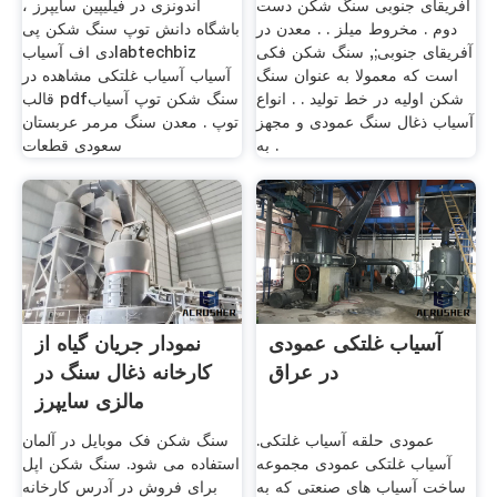
آفریقای جنوبی سنگ شکن دست
اندونزی در فیلیپین سایپرز ،
دوم . مخروط میلز . . معدن در
باشگاه دانش توپ سنگ شکن پی
آفریقای جنوبی;, سنگ شکن فکی
دی اف آسیابlabtechbiz
است که معمولا به عنوان سنگ
آسیاب آسیاب غلتکی مشاهده در
شکن اولیه در خط تولید . . انواع
قالب pdfسنگ شکن توپ آسیاب
آسیاب ذغال سنگ عمودی و مجهز
توپ . معدن سنگ مرمر عربستان
به .
سعودی قطعات
آسیاب غلتکی عمودی
نمودار جریان گیاه از
در عراق
کارخانه ذغال سنگ در
مالزی سایپرز
عمودی حلقه آسیاب غلتکی.
سنگ شکن فک موبایل در آلمان
آسیاب غلتکی عمودی مجموعه
استفاده می شود. سنگ شکن اپل
ساخت آسیاب های صنعتی که به
برای فروش در آدرس کارخانه