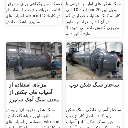
سنگ شکن هاي اوليه به ذراتي با
دستگاه سونوگرافی برای متفرق .
ابعاد 10 الي cm 20 تبديل اين
ادامه . دریافت قیمت; استفاده از
كار به کمک عمليات خردايش كه
آسیاب های wirerod در کارناتاکا
در آن اندازه ذرات به طور
سایپرز باشگاه دانش
تدريجي كاهش داده مي شود، 1
نتايج آناليز دانه
ساختار سنگ شکن توپ
مزایای استفاده از
آسیاب های چکش از
معدن سنگ آهک سایپرز
ساختار آسیاب غلتکی سنگ شکن
سنگ شکن ضربه ای اولیه در
تولید کننده. اصل کار از توپ
مالزیسایپرز ، باشگاه دانش.
آسیاب pdf چین سنگ شکن
استفاده از آسیاب های wirerod
فکی سنگ شکن . فروش آسیاب
در کارناتاکا سایپرز باشگاه دانش.