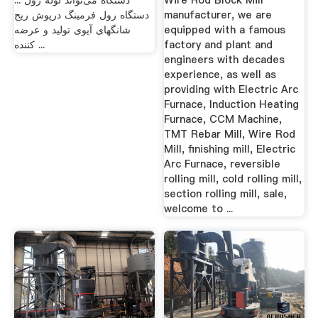
Wire Rod Block Mill
دستگاه می‌تواند لوله رول ...
manufacturer, we are
دستگاه رول فرمینگ درپوش ریج
equipped with a famous
شانگهای آیوی تولید و عرضه
factory and plant and
کننده ...
engineers with decades
experience, as well as
providing with Electric Arc
Furnace, Induction Heating
Furnace, CCM Machine,
TMT Rebar Mill, Wire Rod
Mill, finishing mill, Electric
Arc Furnace, reversible
rolling mill, cold rolling mill,
section rolling mill, sale,
welcome to ...