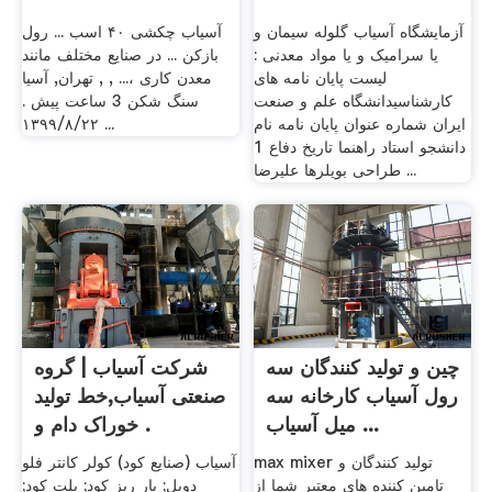
آزمایشگاه آسیاب گلوله سیمان و
آسیاب چکشی ۴۰ اسب ... رول
یا سرامیک و یا مواد معدنی :
بازکن ... در صنایع مختلف مانند
لیست پایان نامه های
معدن کاری ،... , , تهران, آسیا
کارشناسیدانشگاه علم و صنعت
سنگ شکن 3 ساعت پیش .
ایران شماره عنوان پایان نامه نام
١٣٩٩/٨/٢٢ ...
دانشجو استاد راهنما تاریخ دفاع 1
طراحی بویلرها علیرضا ...
چین و تولید کنندگان سه
شرکت آسیاب | گروه
رول آسیاب کارخانه سه
صنعتی آسیاب,خط تولید
میل آسیاب ...
خوراک دام و .
max mixer تولید کنندگان و
آسیاب (صنایع کود) کولر کانتر فلو
تامین کننده های معتبر شما از
دوبل; بار ریز کود; پلت کود;