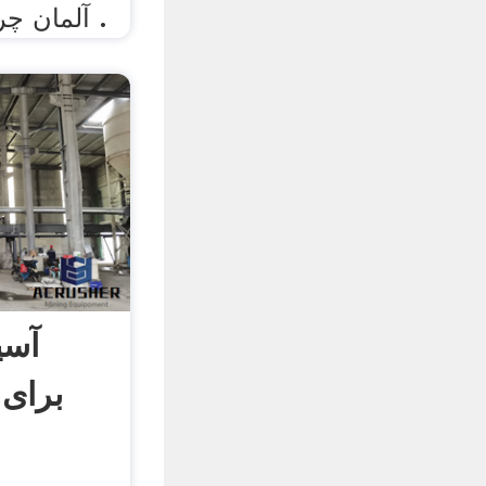
عملیات . . retsch آلمان چرخ .
آسی
برای