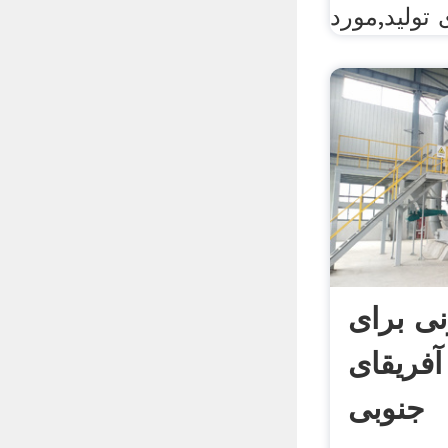
ی برای
آفریقای
جنوبی