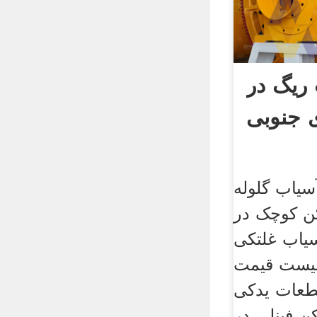
ریگ در
ی جنوبی
گلوله xyzps ...
ن کوچک در
سیاب غلتکی
لیست قیمت
طعات یدکی
 فینلی در