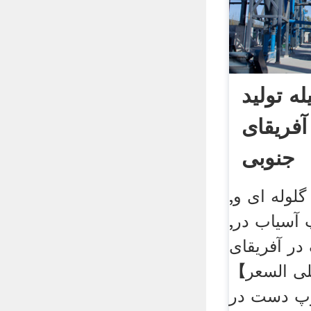
ه تولید
آفریقای
جنوبی
گلوله ای و,
 آسیاب در,
ر آفریقای
ى السعر】
وپ دست در