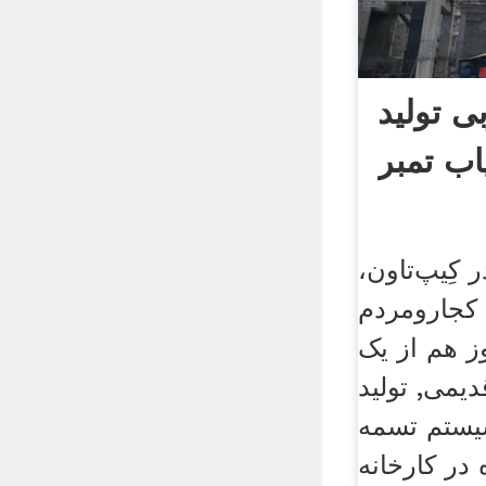
ی تولید
اب تمبر
کِیپ‌تاون،
 کجارومردم
ز هم از یک
یمی, تولید
سیستم تسمه
 در کارخانه