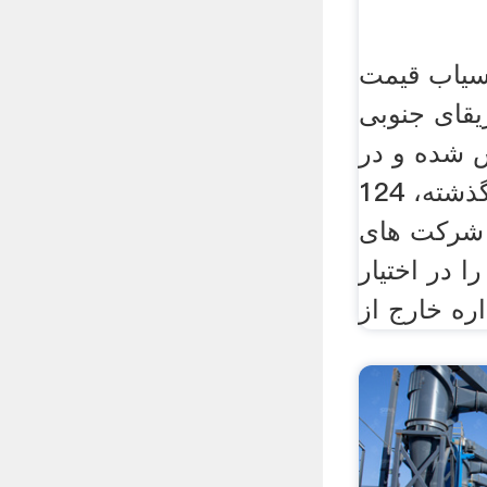
سیاب قیمت
ی جنوبی. lght. lght در
تاسیس شده و در
طول 30 سال گذشته، 124
 شركت های
 در اختیار