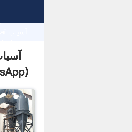
d
hai
آسیاب
sApp
)