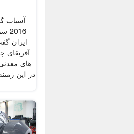
2016
ایران گف
آفریقای ج
های معدنی
در این زمینه