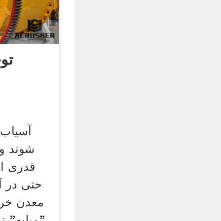
تو
آسیاب گ
شوند و 
قدری ا
حتی در آ
معدن خری
"میلیه" ن