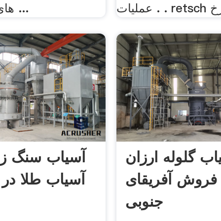
های تولید,مورد ...
اب گلوله ارزان
آسیاب سنگ زن
 فروش آفریقای
آسیاب طلا در 
جنوبی