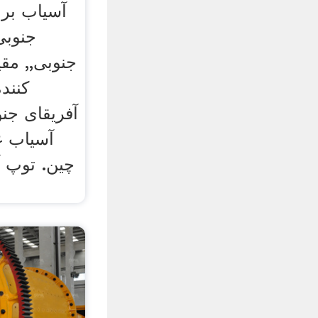
آسیاب برا
جنوبی
جنوبی,, مق
کنند
آفریقای جن
آسیاب غ
چین. توپ 