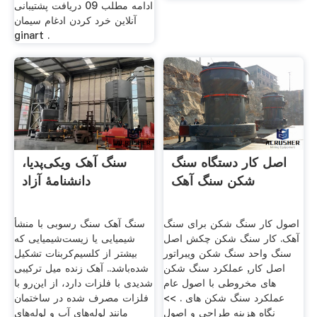
ادامه مطلب 09 دریافت پشتیبانی
آنلاین خرد کردن ادغام سیمان
ginart .
اصل کار دستگاه سنگ
سنگ آهک ویکی‌پدیا،
شکن سنگ آهک
دانشنامهٔ آزاد
اصول کار سنگ شکن برای سنگ
سنگ آهک سنگ رسوبی با منشأ
آهک. کار سنگ شکن چکش اصل
شیمیایی یا زیست‌شیمیایی که
سنگ واحد سنگ شکن ویبراتور
بیشتر از کلسیم‌کربنات تشکیل
اصل کار, عملکرد سنگ شکن
شده‌باشد.. آهک زنده میل ترکیبی
های مخروطی با اصول عام
شدیدی با فلزات دارد، از این‌رو با
عملکرد سنگ شکن های . >>
فلزات مصرف شده در ساختمان
نگاه هزینه طراحی و اصول
مانند لوله‌های آب و لوله‌های