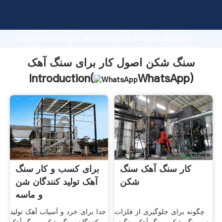
سنگ شکن اصول کار برای سنگ آهک manufacturer
Grasping strong production capability, advanced
research strength and excellent service, Shanghai
سنگ شکن اصول کار برای سنگ آهک supplier create the
value and bring values to all of customers.
سنگ شکن اصول کار برای سنگ آهک
Introduction(
WhatsApp
)
کار سنگ آهک سنگ
برای کسب و کار سنگ
شکن
آهک تولید کنندگان شن
و ماسه
چگونه برای جلوگیری از فلزات
جدا برای خرد و آسیاب آهک تولید