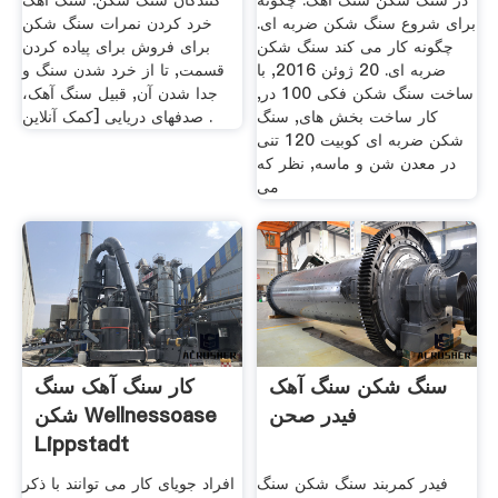
در سنگ شکن سنگ آهک. چگونه
کنندگان سنگ شکن. سنگ آهک
برای شروع سنگ شکن ضربه ای.
خرد کردن نمرات سنگ شکن
چگونه کار می کند سنگ شکن
برای فروش برای پیاده کردن
ضربه ای. 20 ژوئن 2016, با
قسمت, تا از خرد شدن سنگ و
ساخت سنگ شکن فکی 100 در,
جدا شدن آن, قبیل سنگ آهک،
کار ساخت بخش های, سنگ
صدفهای دریایی [کمک آنلاین .
شکن ضربه ای کوبیت 120 تنی
در معدن شن و ماسه, نظر که
می
سنگ شکن سنگ آهک
کار سنگ آهک سنگ
فیدر صحن
شکن Wellnessoase
Lippstadt
فیدر کمربند سنگ شکن سنگ
افراد جویای کار می توانند با ذکر