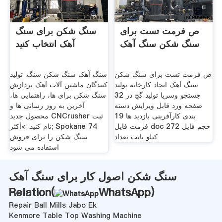
ص فرمت تست برای
سنگ شکن برای سنگ
سنگ شکن سنگ آهک
آهک انتخاب کنید
ص فرمت تست برای سنگ شکن
سنگ آهک سنگ شکن سنگ. تولید
سنگ آهک ایجاد کارخانه تولید
کنندگان ماشین آلات آهک پردازش
جستجو وسریا توليد گچ در 32
سنگ شکن برای ها، راهنمایی ها،
صفحه ورد قابل ویرایش دسته
آخرین به روز رسانی ها و
بندی کارآفرینی بازدید ها 19
محصول جدید CNCrusher ثبت
فرمت فایل doc حجم فایل 272
نام کنید. >أكثر; Spokane 74
کیلو بایت تعداد
سنگ شکن را برای فروش
استفاده می شود
سنگ شکن اصول کار برای سنگ آهک
Relation(
WhatsApp
)
Repair Ball Mills Jabo Ek
Kenmore Table Top Washing Machine