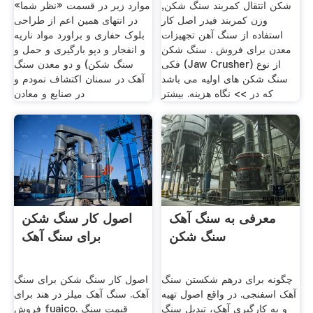
شکن انتقال کمربند سنگ شکن,
موارد زیر در قسمت «نظر شما»
وزن کمربند فیدر اصل کار
در انتهای همین اعم از طراحی
استفاده از سنگ آهن تجهیزات
بلوک حفاری و براورد مواد ناریه
معدن برای فروش . سنگ شکن
و انفجار و دپو بارگیری و حمل و
فکی (Jaw Crusher) از نوع
سنگ شکن) و دو معدن سنگ
سنگ شکن های اولیه می باشد
آهک در سمنان اکتشاف نمودم و
که در >> نگاه هزینه. بیشتر
در صنایع و معادن
معرفی به سنگ آهک
اصول کار سنگ شکن
سنگ شکن
برای سنگ آهک
چگونه برای درهم شکستن سنگ
اصول کار سنگ شکن برای سنگ
آهک اسفنجی. در واقع اصول تهیه
آهک. سنگ آهک میلز در هند برای
و به کارگیری آهک، تبدیل سنگ
فروش fuaico. قیمت سنگ