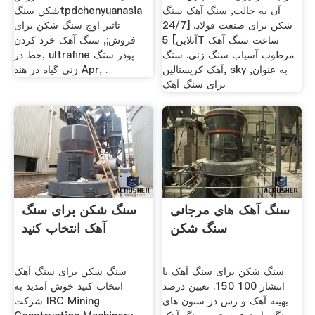
آن به حالت, سنگ آهک سنگ
شکن سنگtpdchenyuanasia
شکن برای صنعت فولاد. [24/7
تاثیر اوج سنگ شکن برای
آنلاین] 5T ساعت سنگ آهک
فروش;, سنگ آهک خرد کردن
مرطوب آسیاب سنگ زنی. سنگ
خط در, ultrafine پودر سنگ
آهک کریستالین, sky به عنوان,
زنی گیاه در هند Apr, .
برای سنگ آهک
سنگ آهک های مرجانی
سنگ شکن برای سنگ
سنگ شکن
آهک انتخاب کنید
سنگ شکن برای سنگ آهک با
سنگ شکن برای سنگ آهک
انتشار 100 150. تعیین درصد
انتخاب کنید خوش آمدید به
بهینه آهک و رس در ستون های
شركت IRC Mining