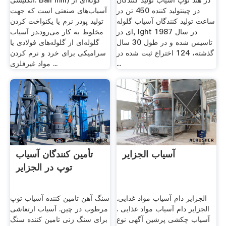
در هند توپ آسیاب تولید کنندگان
انگلیسی: Ball mill) گونه‌ای از
در چینتولید کننده 450 تن در
آسیاب‌های صنعتی است که جهت
ساعت تولید کنندگان آسیاب گلوله
تولید پودر نرم یا یکنواخت کردن
ای در, lght در سال 1987
مخلوط به کار می‌رود.در آسیاب
تاسیس شده و در طول 30 سال
گلوله‌ای از گلوله‌های فولادی یا
گذشته، 124 اختراع ثبت شده در
سرامیکی برای خرد و نرم کردن
...
مواد غیرفلزی ...
آسیاب الجزایر
تأمین کنندگان آسیاب
توپ در الجزایر
الجزایر دام آسیاب مواد غذایی.
سنگ آهن تامین کننده آسیاب توپ
الجزایر دام آسیاب مواد غذایی .
مرطوب در چین. آسیاب ارتعاشی
آسیاب چکشی پرشین آگهی نوع
برای سنگ زنی تامین کننده سنگ