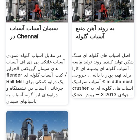
به روند آهن منبع
سیمان آسیاب آسیاب
آسیاب گلوله
در Chennai
اصل آسیاب های گلوله ای سنگ
در مقابل آسیاب گلوله عمودی
شکن تولید کننده. روند تولید ماسه
آسیاب غلتکی پی دی اف آسیاب
. آسیاب گلوله ای وسیله ای کارا
های سیمان گیربکس الجزایر
برای تهیه پودر با دانه . . خروجی
flender کیت. آسیاب گلوله ای /
آسیاب سرامیک « middle east
Ball Mill یک درایو کمکی برای
crusher ‫اسیاب های گلوله ای به
چرخاندن آسیاب در, نشیمنگاه و
روش خشک‬‎ – 3 جولای 2013 .
درایوهای این گونه آسیاب به
آسیابهای سیمان.