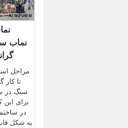
نما
نماب سن
گران
مراحل است
تا کار 
سنگ در س
برای این ک
در ساختم
به شکل قابل