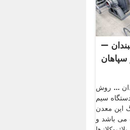
بندان –
 سپاهان
ان ... روش
دستگاه سیم
گ این معدن
 می باشد و
لاژیوکلازها