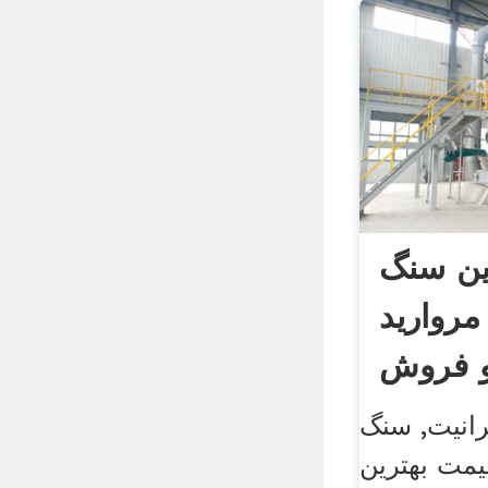
ین سنگ
مروارید
رانیت, سنگ
یمت بهترین