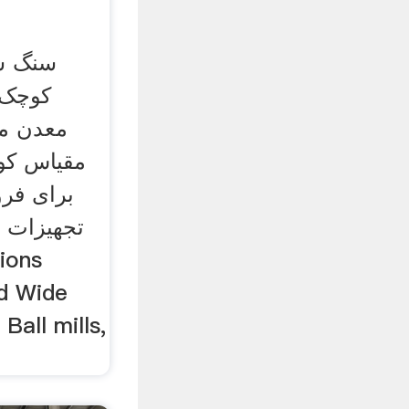
سنگ ش
کوچک.
معدن ما
مقیاس ک
برای فر
تجهیزات م
d Wide
all mills,