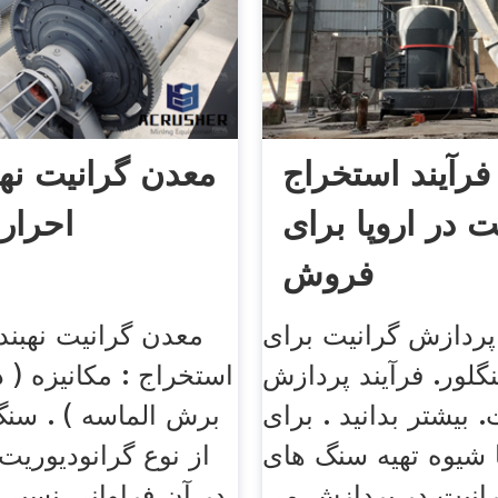
فرآیند استخراج
معدن گرانیت نه
ت در اروپا برای
احرار
فروش
پردازش گرانیت برای
معدن گرانیت نهبند
گلور. فرآیند پردازش
استخراج : مکانیزه ( 
. بیشتر بدانید . برای
برش الماسه ) . سن
ا شیوه تهیه سنگ های
از نوع گرانودیوریت
انیت در,پردازش می
در آن فراوانی نسبی پ