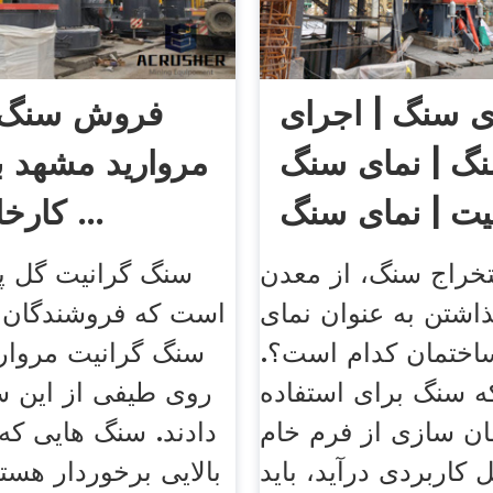
ی سنگ | اجرای
فروش سنگ 
گ | نمای سنگ
مروارید مشهد ب
یت | نمای سنگ
کارخانه سنگ ...
تراورتن
خراج سنگ، از معدن
سنگ گرانیت گل پن
گذاشتن به عنوان نمای
است که فروشندگان و
اختمان کدام است؟.
سنگ گرانیت مروار
ه سنگ برای استفاده
روی طیفی از این س
ان سازی از فرم خام
دادند. سنگ هایی که
 کاربردی درآید، باید
بالایی برخوردار هست