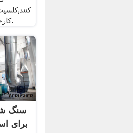
کنند,کلسی
کارخانه; سنگ شکن سنگ.
سنگ شک
برای اس