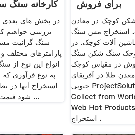
برای فروش
کارخانه سنگ سا
کن کوچک در معادن
در بخش های بعدی ب
 استخراج مس سنگ
بررسی خواهیم کر
شین آلات کوچک. در
سنگ گرانیت مشک
وچک سنگ شکن سنگ
پارامترهای مختلف و
وش در مقیاس کوچک
انواع این نوع از سنگ
عدن طلا در آفریقای
به نوع فرآوری که ب
جنوبی ProjectSolutions
استخراج آنها در نظ
Collect from Worl
شود قیمت متفاوتی را ...
Web Hot Products B
استخراج .