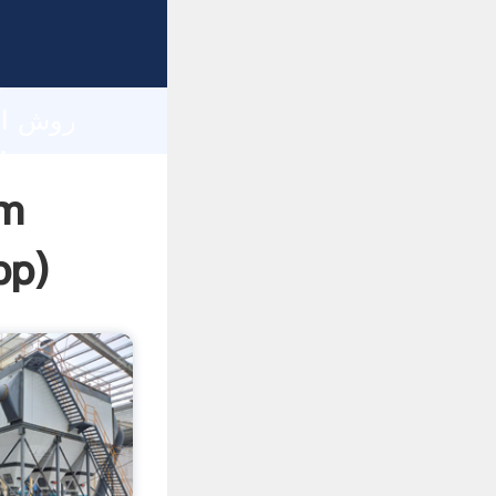
h
pp
)