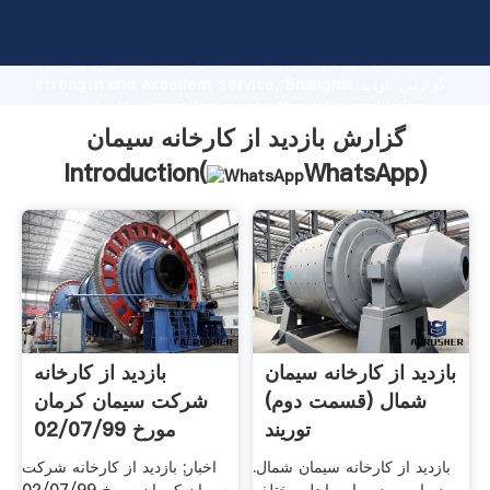
گزارش بازدید از کارخانه سیمان manufacturer Grasping
strong production capability, advanced research
strength and excellent service, Shanghai گزارش بازدید
از کارخانه سیمان supplier create the value and bring
values to all of customers.
گزارش بازدید از کارخانه سیمان
Introduction(
WhatsApp
)
بازدید از کارخانه سیمان
بازدید از کارخانه
شمال (قسمت دوم)
شرکت سیمان کرمان
توریند
مورخ 02/07/99
بازدید از کارخانه سیمان شمال.
اخبار; بازدید از کارخانه شرکت