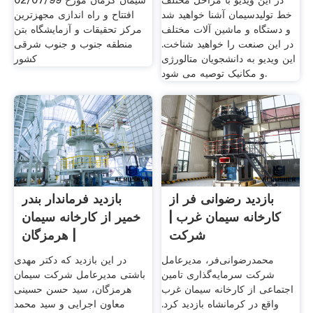
در این ویدیو با مراحل مختلف
سیمان کرمان مورخ 02/07/99
خط تولیدسیمان آشنا خواهید شد
افتتاح و راه اندازی مجهزترین
و دستگاه و ماشین آلات مختلف
مرکز تحقیقات و آزمایشگاه بتن
در این صنعت را خواهید شناخت.
منطقه جنوب و جنوب شرقی
این ویدیو به دانشجویان متالورژی
کشور
و مکانیک توصیه می شود.
بازدید رضوانی فر از
بازدید فرماندار بندر
کارخانه سیمان غرب |
خمیر از کارخانه سیمان
شرکت
هرمزگان |
محمدرضوانی‌فر، مدیرعامل
در این بازدید که دکتر مهدی
شرکت سرمایه‌گذاری تامین
باشتی مدیرعامل شرکت سیمان
اجتماعی از کارخانه سیمان غرب
هرمزگان، سید حسن حسینی
واقع در کرمانشاه بازدید کرد.
معاون اجرایی و سید محمد