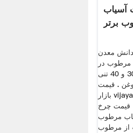
 آسیاب
ب برتر
انش معدن
مرطوب در
تنی و 30 و 40 تنی p h مدل
 روغن . قیمت
بازار vijayalakshmi مرطوب
قیمت چرخ
یاب مرطوب
 از مرطوب