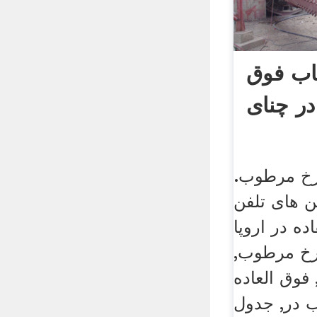
اب فوق
ر چنای
چرخ مرطوب.
 های تلفن
ده در اروپا
رخ مرطوب,
وق العاده
 در, جدول