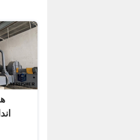
هز
اند