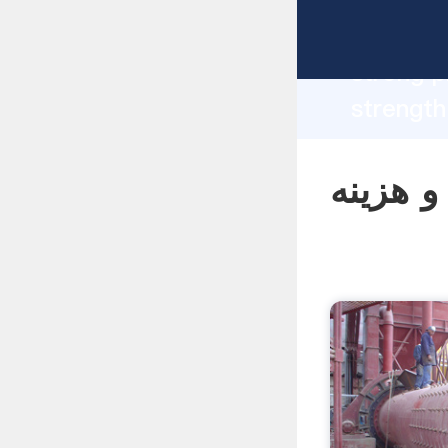
manufacturer Gr
strong p
هترین آسیاب
supplier create the value and
values t