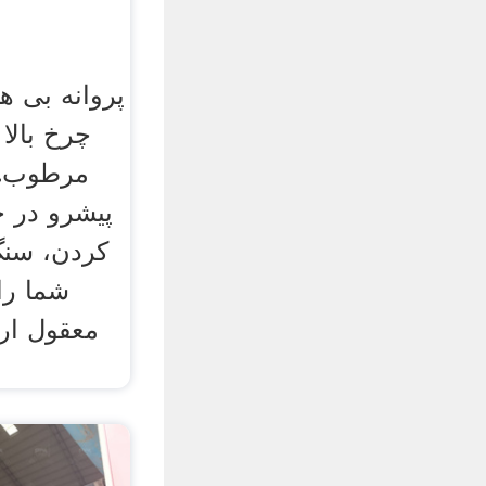
پروانه بی ه
مرطوب. ب
پیشرو در ج
کردن، سنگ
شما را
معقول ارا