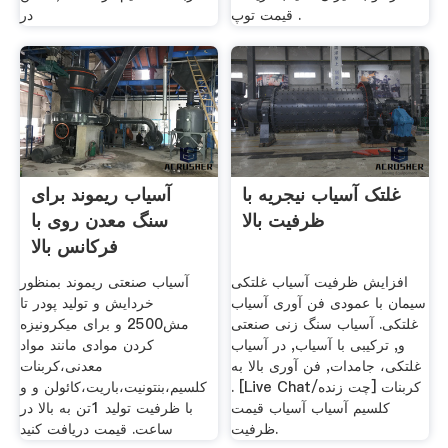
قیمت توپ .
در
غلتک آسیاب نیجریه با
آسیاب ریموند برای
ظرفیت بالا
سنگ معدن روی با
فرکانس بالا
افزایش ظرفیت آسیاب غلتکی
آسیاب صنعتی ریموند بمنظور
سیمان با عمودی فن آوری آسیاب
خردایش و تولید پودر تا
غلتکی. آسیاب سنگ زنی صنعتی
مش2500 و برای میکرونیزه
و, ترکیبی با آسیاب, در آسیاب
کردن موادی مانند مواد
غلتکی، جامدات, فن آوری بالا به
معدنی،کربنات
. [Live Chat/چت زنده] کربنات
کلسیم،بنتونیت،باریت،کائولن و و
کلسیم آسیاب آسیاب قیمت
با ظرفیت تولید 1تن به بالا در
ظرفیت.
ساعت. قیمت دریافت کنید