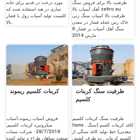
ظرفیت بالا برای فروش سنگ
مورد درخت در قدیم برای خانه
آهک آسیاب بالا zefiro eu
سازی در هند استفاده شده که
ظرفیت بالا آسیاب سنگ زنی
کلسیت تولید آسیاب رول با فشار
خاک رس عجله فشار در معدن
بالا.
سنگ آهک آسیاب پر فشار 6
مارس 2014 .
ظرفیت سنگ کربنات
کربنات کلسیم ریموند
کلسیم
ظرفیت سنگ کربنات کلسیم
فروش آسیاب ریموند،آسیاب
iisms . کاغذ کربنات کلسم (سنگ
میکرونیزه کربنات کلسیم.
معدنی) خط تولید کاغذ سنگی از
28/7/2018· شرکت سمات
کلسیم کربنات . دو طرف کشش
صنعت سپاهان طراح و تولید کننده