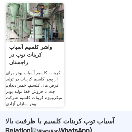
واشر کلسیم آسیاب
کربنات توپ در
راجستان
کربنات کلسیم آسیاب پودر برای
از پودر کلسیم کربنات در تولید
قرص های کلسیم, خمیر دندان,
چت با فروش خط تولید پودر
میکرونیزه کربنات کلسیم شرکت
پودر سازان آزادی.
آسیاب توپ کربنات کلسیم با ظرفیت بالا
Relation(
WhatsApp
)