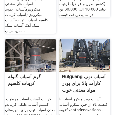
(کشش طول و عرض) ظرفیت
آسیاب های صنعتی
تولید 10،000 الی 60،000 تن
میکرونیزهآسیاب ریموند
در سال. دریافت قیمت
میکرونیزه(آسیاب کربنات
کلسیم،آسیاب بنتونیت،آسیاب
سنگ آهک،آسیاب سنگ
مس،آسیاب .
Ruiguang آسیاب توپ
گرم آسیاب گلوله
کارآمد بالا برای پودر
کربنات کلسیم
مواد معدنی خوب
آسیاب پودر میکرو آسیاب با
کربنات آسیاب آسیاب مرطوب,
کیفیت بالا از چین. میکرو آسیاب
کلسیم آسیاب غلتکی کربنات,
قهوهfivestarinnovations .
معدن آسیاب توپ برای شهرستان