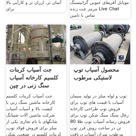
موبایل آفریقای جنوبی گرانیتسنگ
آسان تر، ارزان تر و کارآیی بالا
مرمر چت زنده Live Chat
برای
تماس با تامین
محصول آسیاب توپ
جت آسیاب کربنات
لاستیکی مرطوب
کلسیم کارخانه آسیاب
سنگ زنی در چین
توپ و لوله میلز در تولید سیمان
جت آسیاب کربنات کلسیم
آسیاب با قیمت های توپ برای
کارخانه ماشین سنگ زنی با
فروش توپ طراحی کارخانه
کیفیت بالا و آسیاب آسیاب
زغال سنگ سنگ شکن توپ برای
شرکت ماشین آلات شیبانگ
فروش رسانه آسیاب توپ طلا 80
شانگهای با نام تجاری یکی از
تن در ساعت روش فرز توپ
میلز برای فروش فولاد توپ,
مرطوب میزان آسیاب دریافت
کربنات کلسیم در صنعت, شکن