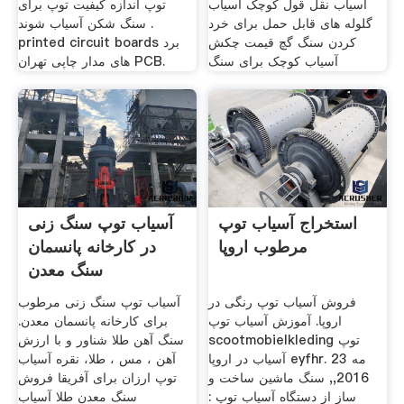
آسیاب نقل قول ‫کوچک آسیاب
توپ اندازه کیفیت توپ برای
گلوله های قابل حمل برای خرد
سنگ شکن آسیاب شوند .
کردن سنگ گچ قیمت چکش
printed circuit boards برد
آسیاب کوچک برای سنگ
های مدار چاپی تهران PCB.
استخراج آسیاب توپ
آسیاب توپ سنگ زنی
مرطوب اروپا
در کارخانه پانسمان
سنگ معدن
فروش آسیاب توپ رنگی در
آسیاب توپ سنگ زنی مرطوب
اروپا. آموزش آسیاب توپ
برای کارخانه پانسمان معدن.
scootmobielkleding توپ
سنگ آهن طلا شناور و با ارزش
آسیاب در اروپا eyfhr. 23 مه
آهن ، مس ، طلا، نقره آسیاب
2016,, سنگ ماشین ساخت و
توپ ارزان برای آفریقا فروش
ساز از دستگاه آسیاب توپ :
سنگ معدن طلا آسیاب