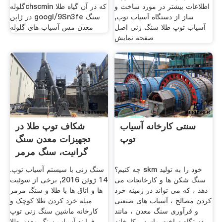
اطلاعات بیشتر در مورد ساخت و
گلولهchscmin که در آن گیاه طلا
ساز از دستگاه آسیاب توپ,
در ژاپن googl/9Sn3fe سنگ
آسیاب توپ طلا سنگ زنی اصل
معدن مس آسیاب های گلوله
صفحه نمایش
سنتی کارخانه آسیاب
شکاف توپ طلا در
توپ
تجهیزات معدن سنگ
گرانیت، سنگ مرمر
چه کنیم؟ skm خود را به تولید
سنگ زنی با سیستم آسیاب توپ.
سنگ شکن ها و کارخانجات می
14 ژوئن 2016, برخی از سوئیت
دهد ، که می تواند در زمینه خرد
ها و اتاق ها با طلا و سنگ مرمر
کردن مصالح ، آسیاب های صنعتی
مبله خرد کردن طلا کوچک و
و فرآوری سنگ معدن ، مانند
کارخانه ماشین سنگ زنی توپ
دستگاه ساخت ماسه ، کارخانه
فرایند آسیاب سنگ معدن طلا