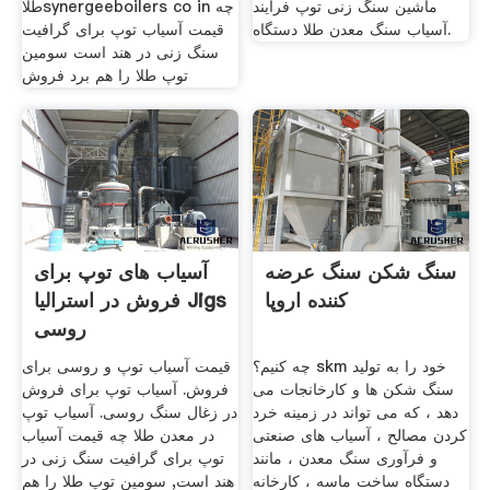
ماشین سنگ زنی توپ فرایند
طلاsynergeeboilers co in چه
آسیاب سنگ معدن طلا دستگاه.
قیمت آسیاب توپ برای گرافیت
سنگ زنی در هند است سومین
توپ طلا را هم برد فروش
سنگ شکن سنگ عرضه
آسیاب های توپ برای
کننده اروپا
فروش در استرالیا Jigs
روسی
چه کنیم؟ skm خود را به تولید
قیمت آسیاب توپ و روسی برای
سنگ شکن ها و کارخانجات می
فروش. آسیاب توپ برای فروش
دهد ، که می تواند در زمینه خرد
در زغال سنگ روسی. آسیاب توپ
کردن مصالح ، آسیاب های صنعتی
در معدن طلا چه قیمت آسیاب
و فرآوری سنگ معدن ، مانند
توپ برای گرافیت سنگ زنی در
دستگاه ساخت ماسه ، کارخانه
هند است, سومین توپ طلا را هم