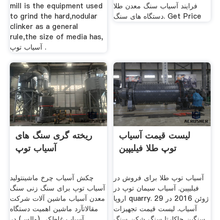
فرایند آسیاب سنگ معدن طلا
mill is the equipment used
دستگاه های سنگ. Get Price
to grind the hard,nodular
clinker as a general
rule,the size of media has,
آسیاب توپ .
لیست قیمت آسیاب
ریخته گری سنگ های
توپ طلا فیلیپین
آسیاب توپ
آسیاب توپ طلا برای فروش در
چکش آسیاب چرخ ماشینتولید
فیلیپین. آسیاب سیمان توپ در
آسیاب توپ برای سنگ زنی سنگ
اروپا quarry. 29 ژوئن 2016 در
معدن آسیاب ماشین آلات شرکت
آسیاب. لیست قیمت تجهیزات
مقالاتآرد ماشین اهمیت دستگاه
سنگین جاکارتا سنگ شکن سنگ
آسیاب غلطکی (والس) در