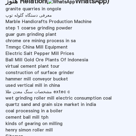
)
WhatsApp
هنوز Relation(
granite quarries in ongole
معرفی دستگاه گلوله توپ
Marble Handicrafts Production Machine
step 1 coarse grinding powder
guar gum grinding plant
chrome ore mining process in sa
Tmmgc China Mill Equipment
Electric Salt Pepper Mill Prices
Ball Mill Gold Ore Plants Of Indonesia
virtual cement plant tour
construction of surface grinder
hammer mill conveyor bucket
used vertical mill in china
مشخصات سنگ معدن طلا extec c
wet grinding roller mill electric consumption coal
quartz sand and grain size market in india
coal processing in a boiler
cement ball mill tph
kinds of gearing on milling
henry simon roller mill