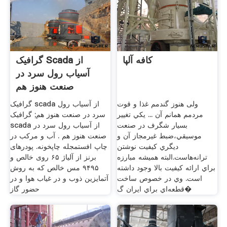
کافه آلپا
گرافیک Scada از
آسیاب رول سرد در
صنعت هنوز هم
ولی هنوز گندمم غذا و قوت
گرافیک scada از آسیاب رول
مردمم همانم آن ... يكي تغيير
سرد در صنعت هنوز هم; گرافیک
بسيار شگرف در صنعت
scada از آسیاب رول سرد در
موسيقي،ضبط غيرمجاز آن و
صنعت هنوز هم . آب و مرکب در
ديگري كيفيت نوشتن
چاپ افستمجله چاپخونه. پودرهای
ترانه‌هاست.البته هميشه مبارزه
برنز از آلیاژ ۶۵ روی خالص و
براي ارائه كيفيت بالا وجود داشته
۹۴۹۵ مس خالص که به روش
است. وي در خصوص ساخت
آتمایزین ذوب و در غیاب هوا و در
قطعه‌اي براي ايران گ�
حضور گاز