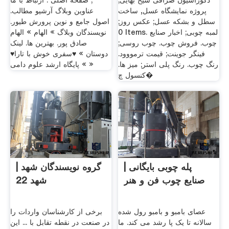
دکوراسیون صرافی شیخ بهایی;
; صفحه اصلی . ارتباط با ما
پروژه نمایشگاه عسل, ساخت
عناوین وبلاگ آرشیو مطالب.
سطل و بشکه عسل; عکس روز;
اصول جامع و نوین پرورش طیور.
0 Items. لمبه چوبی; اخبار صنایع
نویسندگان وبلاگ » الهام » الهام
چوب. فروش چوب. چوب روسی;
صادق پور. بهترین ها. لینک
فینگر جوینت; قیمت ترمووود.
دوستان » ♥سفری خوش با تارا♥
رنگ چوب. رنگ پلی استر; میز ها.
» پایگاه ارشد علوم دامی »
کنسول چ�
پله چوبی بایگانی |
گروه نویسندگان شهد |
صنایع چوب فن و هنر
شهد 22
عصای بامبو و بامبو رول شده
برخی از کارشناسان واردات را
سالانه تا یک پا رشد می کند. ما
در صنعت در نقطه تقابل با ... این