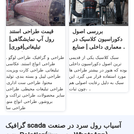
بررسی اصول
قیمت طراحی استند
دکوراسیون کلاسیک در
رول آپ نمایشگاهی|
معماری داخلی | صنایع .
تبلیغاتی|فوری|
ارزان|roll ...
سبک کلاسیک یکی از قدیمی
طراحی و گرافیک. طراحی لوگو .
ترین اصول دکوراسیون داخلی
طراحی انواع استند. عکاسی
بوده که هنوز در بیشتر طراحی ها
تبلیغاتی. طراحی کارت ویزیت.
مورد استفاده قرار می گیرد. این
طراحی لیبل و بسته بندی. تولید
سبک به دلیل رعایت اصولی هم
محتوا. طراحی ست اداری.
چون ثبات، ..
طراحی تبلیغات محیطی. طراحی
سایر محصولات. طراحی تراکت و
بروشور. طراحی انواع منو.
طراحی سا
گرافیک scada آسیاب رول سرد در صنعت