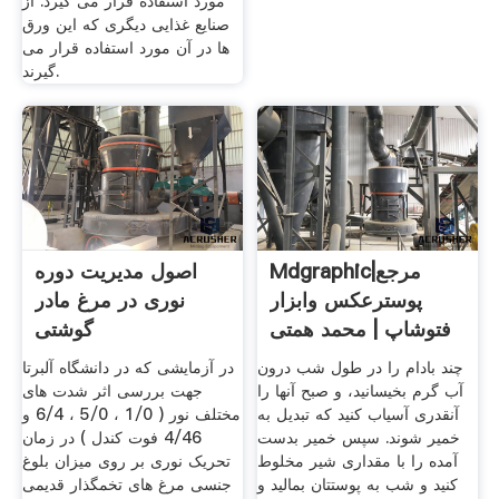
مورد استفاده قرار می گیرد. از
صنایع غذایی دیگری که این ورق
ها در آن مورد استفاده قرار می
گیرند.
Mdgraphic|مرجع
اصول مدیریت دوره
پوسترعکس وابزار
نوری در مرغ مادر
فتوشاپ | محمد همتی
گوشتی
چند بادام را در طول شب درون
در آزمایشی که در دانشگاه آلبرتا
آب گرم بخیسانید، و صبح آنها را
جهت بررسی اثر شدت های
آنقدری آسیاب کنید که تبدیل به
مختلف نور ( 1/0 ، 5/0 ، 6/4 و
خمیر شوند. سپس خمیر بدست
4/46 فوت کندل ) در زمان
آمده را با مقداری شیر مخلوط
تحریک نوری بر روی میزان بلوغ
کنید و شب به پوستتان بمالید و
جنسی مرغ های تخمگذار قدیمی