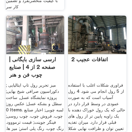
با کیفیت منحصربفرد و تضمین
کار سر
اتفاقات عجیب 2
ارسی سازی بایگانی |
صفحه 2 از 4 | صنایع
چوب فن و هنر
فراوری شکلات اغلب با استفاده
میز تحریر رول تاپ ایتالیایی ;
از 5 رول انجام می شود. 4 رول
دکوراسیون صرافی شیخ بهایی;
آسیاب است که به صورت
پروژه نمایشگاه عسل, ساخت
عمودی در ‏وسط قرار دارد در
سطل و بشکه عسل; عکس روز;
حالی که یک رول خوراک دهنده با
0 Items. لمبه چوبی; اخبار صنایع
یک زاویه پایین تر از رول های
چوب. فروش چوب. چوب روسی;
قبلی قرار دارد. ‏میزان تغذیه
فینگر جوینت; قیمت ترمووود.
تعیین توان و ظرافت نهایی شکلا
رنگ چوب. رنگ پلی استر; میز ها.