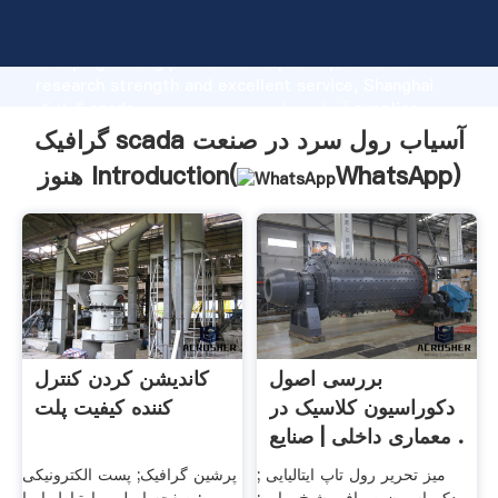
گرافیک scada آسیاب رول سرد در صنعت هنوز manufacturer
Grasping strong production capability, advanced
research strength and excellent service, Shanghai
گرافیک scada آسیاب رول سرد در صنعت هنوز supplier
create the value and bring values to all of customers.
گرافیک scada آسیاب رول سرد در صنعت
)
WhatsApp
هنوز Introduction(
بررسی اصول
کاندیشن کردن کنترل
دکوراسیون کلاسیک در
کننده کیفیت پلت
معماری داخلی | صنایع .
میز تحریر رول تاپ ایتالیایی ;
پرشین گرافیک; پست الکترونیکی