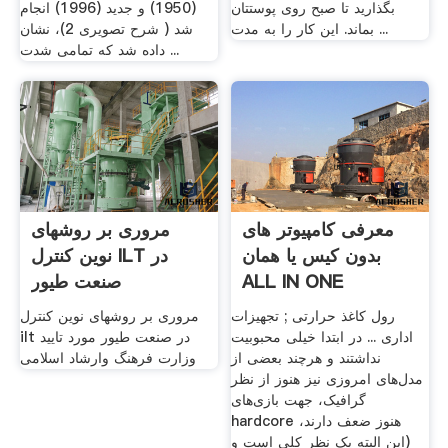
بگذارید تا صبح روی پوستتان
(1950) و جدید (1996) انجام
بماند. این کار را به مدت ...
شد ( شرح تصویری 2)، نشان
داده شد که تمامی شدت ...
معرفی کامپیوتر های
مروری بر روشهای
بدون کیس یا همان
نوین کنترل ILT در
ALL IN ONE
صنعت طیور
رول کاغذ حرارتی ; تجهیزات
مروری بر روشهای نوین کنترل
اداری ... در ابتدا خیلی محبوبیت
ilt در صنعت طیور مورد تایید
نداشتند و هرچند بعضی از
وزارت فرهنگ وارشاد اسلامی
مدل‌های امروزی نیز هنوز از نظر
گرافیک، جهت بازی‌های
hardcore هنوز ضعف دارند،
(این البته یک نظر کلی است و