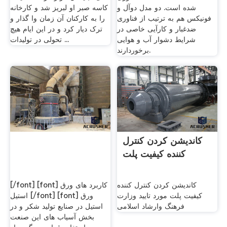
شده است. دو مدل دوآل و
کاسه صبر او لبریز شد و کارخانه
فونیکس هم به ترتیب از فناوری
را به کارکنان آن زمان وا گذار و
ضدغبار و کارآیی خاصی در
ترک دیار کرد و در این ایام هیچ
شرایط دشوار آب و هوایی
تحولی در تولیدات ...
برخوردارند.
کاندیشن کردن کنترل
کننده کیفیت پلت
کاندیشن کردن کنترل کننده
[/font] [font] کاربرد های ورق
کیفیت پلت مورد تایید وزارت
استیل [/font] [font] ورق
فرهنگ وارشاد اسلامی
استیل در صنایع تولید شکر و در
بخش آسیاب های این صنعت