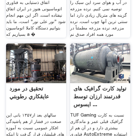
در آب و هوای سرد این سبک را
اتفاق ذستیابی به فناوری
توصیه نمی کنیم. نرده مزرعه
اتوماسیونی هنوز در ایران اتفاق
گزینه های متریال زیادی دارد اما
نیفتاده است. اگر این مهم انجام
سنتی ترین آنها چوب است. نرده
شود "نور علی نور" است، ما باید
مزرعه. نرده مزرعه مطمئناً در
بتوانیم دستگاه کاملا اتوماسیون
مورد همه افراد صدق نم
بسیازیم که a �
تولید کارت گرافیک های
تحقیق در مورد
قدرتمند ارزان توسط
عايقكاري رطوبتي
ایسوس ...
TUF Gaming نسبت به کارت
سالهای بعد از۱۳۵۷ بانی این
گرافیک قبلی عمر و ماندگاری
صنعت در فشار از هم پاشیدگی
بیشتری دارد و در آن هم از
افکار عمومی نسبت به آموزه
فناوری AutoExtreme استفاده
های قبلیشان قرار گرفت تا اینکه