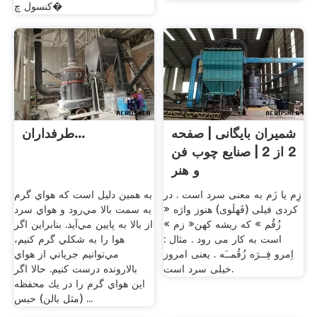
کنسول چ�
شمیران بایگانی | صفحه
طرفداران...
2 از 2 | صنایع چوب فن
و هنر
زِم یا زَم به معنی سرد است . در
به همين دليل است كه هواي گرم
کردی فیلی (فَهلَوی) هنوز واژه «
به سمت بالا مي‌رود و هواي سرد
زُقُم » که ریشه کهن« زم »
از بالا به پايين مي‌آيد. بنابراين اگر
است به کار می رود . مثال :
هوا را به شكلي گرم كنيم،
اِمرو فِــرَه زُقُمــَه . یعنی امروز
مي‌توانيم جرياني از هواي
خیلی سرد است.
بالارونده درست كنيم. حالا اگر
اين هواي گرم را در يك محفظه
(مثل بالن) حبس ...