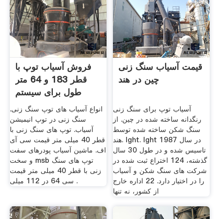
قیمت آسیاب سنگ زنی
فروش آسیاب توپ با
چین در هند
قطر 183 و 64 متر
طول برای سیستم
سنگ زنی
آسیاب توپ برای سنگ زنی
انواع آسیاب های توپ سنگ زنی.
رنگدانه ساخته شده در چین. از
سنگ زنی در توپ انیمیشن
سنگ شکن ساخته شده توسط
آسیاب. توپ های سنگ زنی با
هند. lght. lght در سال 1987
قطر 40 میلی متر قیمت سی آی
تاسیس شده و در طول 30 سال
اف. ماشین آسیاب پودرهای سفت
گذشته، 124 اختراع ثبت شده در
و سخت msb توپ های سنگ
شركت های سنگ شكن و آسیاب
زنی با قطر 40 میلی متر قیمت
را در اختیار دارد. 22 اداره خارج
سی 64 در 112 میلی .
از کشور، نه تنها