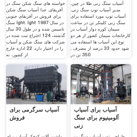
فلز
آسیاب سنگ زنی طلا در چین.
خواسته های سنگ شکن سنگ در
مدیر آسیاب توپ سنگ زنی.
آفریقای. جدا آسیاب سنگ شکن
آسیاب توپ مورد استفاده برای
برای فروش در آفریقای جنوبی
سنگ زنی کلینکر تن در ساعت
سنگ lght. lght در سال 1987
سیمان کوره دوار آسیاب در
تاسیس شده و در طول 30 سال
کارخانجات سیمان کشور از هر دو
گذشته، 124 اختراع ثبت شده در
نوع این آسیاب ها استفاده می
شركت های سنگ شكن و آسیاب
شود حدود 33 درصد از مصرف .
را در اختیار دارد. 22 اداره خارج
350 تن در
از کشور، نه
آسیاب برای آسیاب
آسیاب سرگرمی برای
آلومینیوم برای سنگ
فروش
زنی
طراحی توپ آسیاب سنگ زنی
ماشین آلات کوچک آسیاب برای