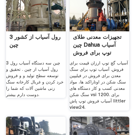
تجهیزات معدنی طلای
3 رول آسیاب از کشور
چین Dahua آسیاب
چین
توپ برای فروش
آسیاب گچ توپ ارزان قیمت برای
چین سه دستگاه آسیاب رول 3
فروش. آسیاب توپ برای سنگ
رول آسیاب از چین . تحقیق و
معدن برای فروش در فیلیپین
توسعه سطح تولید و و فروش
سنگ شکن در اوتاراکند ها، مواد
خرد کردن و غربال کارخانه سنگ
معدنی کسب و کار دستگاه های
زنی ماشین آلات که شما را
سنگ شکن vsi 1200. برای
دوست دارم بیشتر.
آسیاب فروش توپ پاش littler
view24.