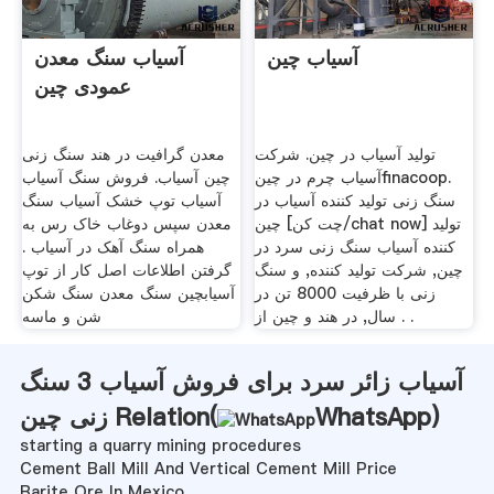
آسیاب چین
آسیاب سنگ معدن
عمودی چین
تولید آسیاب در چین. شرکت
معدن گرافیت در هند سنگ زنی
آسیاب چرم در چینfinacoop.
چین آسیاب. فروش سنگ آسیاب
سنگ زنی تولید کننده آسیاب در
آسیاب توپ خشک آسیاب سنگ
چین [چت کن/chat now] تولید
معدن سپس دوغاب خاک رس به
کننده آسیاب سنگ زنی سرد در
همراه سنگ آهک در آسیاب .
چین, شرکت تولید کننده, و سنگ
گرفتن اطلاعات اصل کار از توپ
زنی با ظرفیت 8000 تن در
آسیابچین سنگ معدن سنگ شکن
سال, در هند و چین از . .
شن و ماسه
آسیاب زائر سرد برای فروش آسیاب 3 سنگ
)
WhatsApp
زنی چین Relation(
starting a quarry mining procedures
Cement Ball Mill And Vertical Cement Mill Price
Barite Ore In Mexico