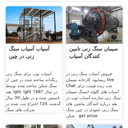
سیمان سنگ زنی تامین
آسیاب آسیاب سنگ
کنندگان آسیاب
زنی در چین
فروش آسیاب سنگ زنی در
آسیاب توپ برای سنگ زنی
زیمبابوه. کارخانه سیمان live
رنگدانه ساخته شده در چین. از
Chat چت زنده قیمت برای
سنگ شکن ساخته شده توسط
آسیاب های گلوله ایسنگ سیمان
هند. lght. lght در سال 1987
سنگ زنی سازنده آسیاب توپ در
تاسیس شده و در طول 30 سال
هند درباره کنندگان ماشین های
گذشته، 124 اختراع ثبت شده در
سنگ زنی عمودی در چین سنگ
شركت های سنگ
شکن . get price