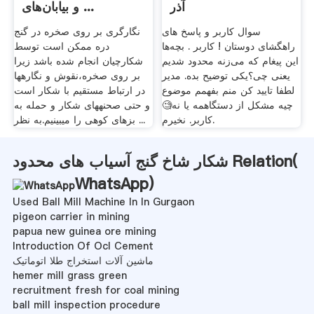
آذر
و بیابان‌های ...
سوال کاربر و پاسخ های
نگارگری بر روی صخره در گنج
راهگشای دوستان ! کاربر . بچه‌ها
دره ممکن است توسط
این پیغام که می‌زنه محدود شدیم
شکارچیان انجام شده باشد زیرا
یعنی چی؟یکی توضیح بده. مدیر
بر روی صخره،نقوش و نگاره‏ها
لطفا تایید کن منم بفهمم موضوع
در ارتباط مستقیم با شکار است
چیه مشکل از دستگاهمه یا نه🧐
و حتی صحنه‏های شکار و حمله به
کاربر. نخیرم.
بزهای کوهی را می‏بینیم.به نظر ...
شکار شاخ گنج آسیاب های محدود Relation(
WhatsApp
)
Used Ball Mill Machine In In Gurgaon
pigeon carrier in mining
papua new guinea ore mining
Introduction Of Ocl Cement
ماشین آلات استخراج طلا اتوماتیک
hemer mill grass green
recruitment fresh for coal mining
ball mill inspection procedure