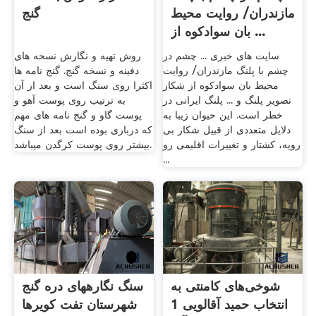
مازندران/ روایت محیط
گنج
بان سوادکوه از ...
سایت های خبری ... چشم در
روش تهیه و نگارش نسخه های
چشم با پلنگ مازندران/ روایت
دفینه و نسخه گنج. گنج نامه ها
محیط بان سوادکوه از شکار
اکثرا روی سنگ است و بعد از آن
تصویر پلنگ و ... پلنگ ایرانی در
به ترتیب روی پوست آهو و
خطر است. این حیوان زیبا به
پوست گاو و گنج نامه های مهم
دلایل متعددی از قبیل شکار بی
که درباری بوده است بعد از سنگ
رویه، کشتار و تغییرات اقلیمی رو
بیشتر روی پوست کرگدن میباشد.
...
شوخی‌های کامنتی به
سنگ نگاره‏های‏ دره گنج‏
انتخاب حمید آقالویی 1
شهرستان تفت کویرها