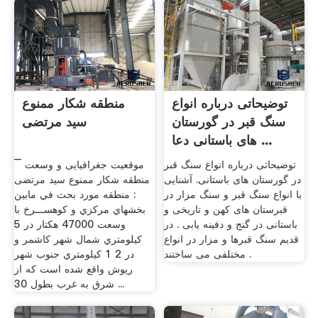
توضیحاتی درباره انواع
منطقه شکار ممنوع
سنگ قبر در گورستان
سید مرتضی
های باستانی دعا ...
توضیحاتی درباره انواع سنگ قبر
¯ موقعیت جغرافیایی و وسعت
در گورستان های باستانی. آشنایی
منطقه شکار ممنوع سید مرتضی
با انواع سنگ قبر و سنگ مزار در
: منطقه مورد بحث في مابين
قبرستان های کهن و تاریخی و
بخشهاي مركزي و كوهســـرخ با
باستانی در گنج و دفینه یابی . در
وسعت 47000 هكتار در 5
قدیم سنگ قبرها و مزار در انواع
كيلومتري شمال شهر كاشمر و
مختلفی می ساختند .
در 2 1 كيلومتري جنوب شهر
ريوش واقع شده است كه از
شرق به غرب بطول 30 ...