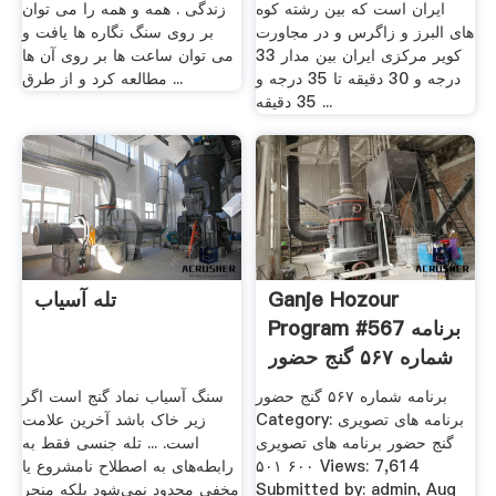
ایران است که بین رشته کوه
زندگی . همه و همه را می توان
های البرز و زاگرس و در مجاورت
بر روی سنگ نگاره ها یافت و
کویر مرکزی ایران بین مدار 33
می توان ساعت ها بر روی آن ها
درجه و 30 دقیقه تا 35 درجه و
مطالعه کرد و از طرق ...
35 دقیقه ...
Ganje Hozour
تله آسیاب
Program #567 برنامه
شماره ۵۶۷ گنج حضور
...
برنامه شماره ۵۶۷ گنج حضور
سنگ آسیاب نماد گنج است اگر
Category: برنامه های تصویری
زیر خاک باشد آخرین علامت
گنج حضور برنامه های تصویری
است. ... تله جنسی فقط به
۶۰۰ ۵۰۱ Views: 7,614
رابطه‌های به اصطلاح نامشروع یا
Submitted by: admin, Aug
مخفی محدود نمی‌شود بلکه منجر