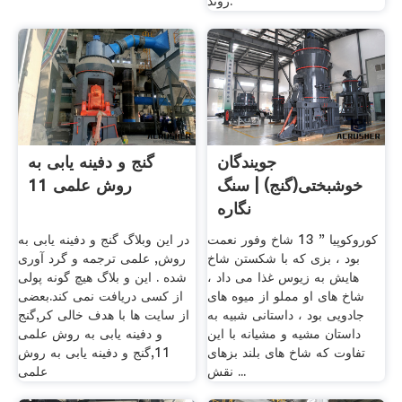
روند.
جویندگان
گنج و دفینه یابی به
خوشبختی(گنج) | سنگ
روش علمی 11
نگاره
کوروکوپیا " 13 شاخ وفور نعمت
در این وبلاگ گنج و دفینه یابی به
بود ، بزی که با شکستن شاخ
روش, علمی ترجمه و گرد آوری
هایش به زیوس غذا می داد ،
شده . این و بلاگ هیچ گونه پولی
شاخ های او مملو از میوه های
از کسی دریافت نمی کند.بعضی
جادویی بود ، داستانی شبیه به
از سایت ها با هدف خالی کر,گنج
داستان مشیه و مشیانه با این
و دفینه یابی به روش علمی
تفاوت که شاخ های بلند بزهای
11,گنج و دفینه یابی به روش
نقش ...
علمی