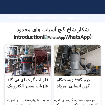
شکار شاخ گنج آسیاب های محدود manufacturer Grasping
strong production capability, advanced research
strength and excellent service, Shanghai شکار شاخ گنج
آسیاب های محدود supplier create the value and bring
values to all of customers.
شکار شاخ گنج آسیاب های محدود
Introduction(
WhatsApp
)
دره گنج؛ زیست‌گاه
فلزیاب گرت ای تی گلد
کهن انسانی امرداد
فلزیاب سفیر الکترونیک
موقعیت صخره‌نگاره‌های «دره
تفاوت فلزیاب،طلایاب و گنج یاب