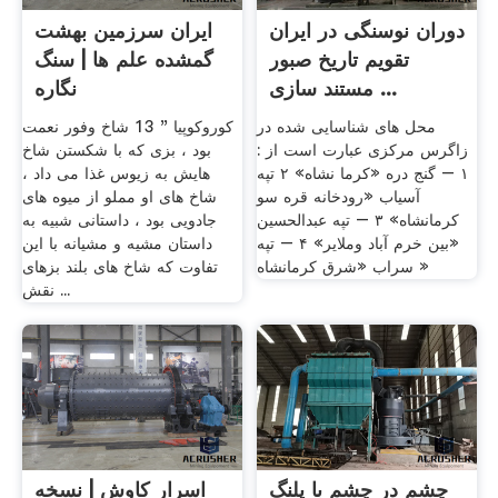
دوران نوسنگی در ایران
ایران سرزمین بهشت
تقویم تاریخ صبور
گمشده علم ها | سنگ
مستند سازی ...
نگاره
محل های شناسایی شده در
کوروکوپیا " 13 شاخ وفور نعمت
زاگرس مرکزی عبارت است از :
بود ، بزی که با شکستن شاخ
۱ – گنج دره «کرما نشاه» ۲ تپه
هایش به زیوس غذا می داد ،
آسیاب «رودخانه قره سو
شاخ های او مملو از میوه های
کرمانشاه» ۳ – تپه عبدالحسین
جادویی بود ، داستانی شبیه به
«بین خرم آباد وملایر» ۴ – تپه
داستان مشیه و مشیانه با این
سراب «شرق کرمانشاه »
تفاوت که شاخ های بلند بزهای
نقش ...
چشم در چشم با پلنگ
اسرار کاوش | نسخه