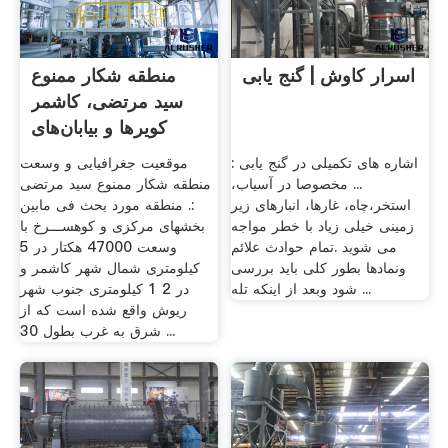
اسرار کاوش | گنج یابی
منطقه شكار ممنوع
سيد مرتضی، کاشمر
کویرها و بیابان‌های
ایران
اشاره های تکمیلی در گنج یابی :
موقعیت جغرافیایی و وسعت
... مخصوصا در آسیاب،
منطقه شکار ممنوع سید مرتضی
استخر،چاه، غارها، انبارهای زیر
:. منطقه مورد بحث فی مابین
زمینی خیلی زیاد با خطر مواجه
بخشهای مرکزی و کوهســـرخ با
می شوید .تمام حوادث علائم
وسعت 47000 هکتار در 5
ونمادها بطور کلی باید بررسی
کیلومتری شمال شهر کاشمر و
شود وبعد از اینکه تله ...
در 2 1 کیلومتری جنوب شهر
ریوش واقع شده است که از
شرق به غرب بطول 30 ...