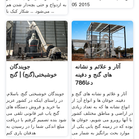
05 2015
به ازدواج و حتی بچه‌دار شدن هم
می‌شود. ... شکار کبک با ...
آثار و علائم و نشانه
جویندگان
های گنج و دفینه
خوشبختی(گنج) | گنج
دعا786
آثار و علائم و نشانه های گنج و
جویندگان خوشبختی گنج. باسلام.
دفینه. جوغان ها و انواع آن; از
در راستای اینکه در کشور عزیز
انواع نشانه ها که به تعداد زیادی
ما خرید و فروش دستگاه های
در اراضی و مناطق مختلف کشور
گنج یاب غیر قانونی تلقی می
با آنها روبرو می شویم، جوغان ها
شود بنده تصمیم گرفتم با دریافت
بوده که در زمینه گنج یابی یکی از
مبلغ اندکی شما را در رسیدن به
موارد بحث برانگیز به شمار می
هدفتان یاری کنم