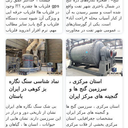
گنج» : صخره نگاره‌های دره گنج
چیست ؟ حداکثر عمق زنی
در شمال باختری شهر تفت واقع
فلزیاب ها چقدره ؟؟! وجود gps
شده است و مسیر رسیدن به آن
در فلزیاب ها! فلزیاب حرفه ایی
از کنار آسیاب محله «راحت آباد»
و ویژگی آن; شیوه تست دستگاه
است. یکی از گورستان‌های
فلزیاب و گنج یاب; سایر مطالب
عمومی شهر تفت در مجاورت ...
مهم. نرم افزار اندروید فلزیاب
استان مرکزی ،
نماد شناسی سنگ نگاره
سرزمین گنج ها و
بز کوهی در ایران
گنجینه های مرکز ایران
باستان
استان مرکزی ، سرزمین گنج ها
بی شک سنگ نگاره های ایران
و گنجینه های مرکز ایران.
نشان از تاریخی دور و دراز در
مشخصات جغرافیایی. استان
این سرزمین دارند. نشان هایی از
مرکزی بخشی از فلات مرکزی
حیوانات ، انسان ها ، گیاهان و