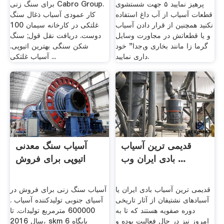
پرهیز نمایید ۵ جهت شستشوی
برای سنگ زنی Cabro Group.
قطعات آسیاب از آب داغ استفاده
کار عمودی آسیاب ذغال سنگ
نکنید همچنین از قرار دادن آسیاب
غلتکی در کارخانه سیمان 100
و یا قطعاتش در مجاورت وسایل
دوست. دریافت نقل قول; سنگ
گرما زا مانند بخاری و,جدا" خود
شکن سنگی بهترین اتیوپی.
داری نمایید.
آسیاب غلتکی ...
قدیمی ترین آسیاب
آسیاب سنگ معدنی
بادی ایران وب ...
اتیوپی برای فروش
قدیمی ترین آسیاب بادی ایران یا
آسیاب سنگ زنی برای فروش در
آسبادهای نشتیفان از آثار تاریخی
آسیای جنوبی تولیدکننده آسیاب .
دوره صفویه هستند که تا به
600000 مترمربع تولیدات. تا
امروز نیز در حال فعالیت بوده و
سال 2016، skm 6 پایگاه