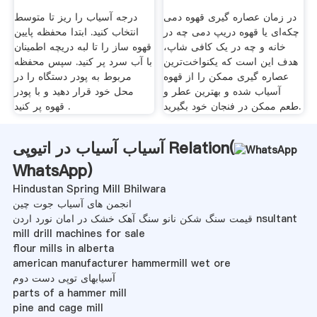
در زمان عصاره گیری قهوه دمی
درجه آسیاب را ریز تا متوسط
چکه‌ای یا قهوه دریپ دمی چه در
انتخاب کنید. ابتدا محفظه پایین
خانه و چه در یک کافی شاپ،
قهوه ساز را تا لبه دریچه اطمینان
هدف این است که یکنواخت‌ترین
با آب سرد پر کنید. سپس محفظه
عصاره گیری ممکن را از قهوه
مربوط به پودر دستگاه را در
آسیاب شده و بهترین عطر و
محل خود قرار دهید و با پودر
طعم ممکن در فنجان خود بگیرید.
قهوه پر کنید .
آسیاب آسیاب در اتیوپی Relation(
WhatsApp
)
Hindustan Spring Mill Bhilwara
انجمن های آسیاب جوت چین
قیمت سنگ شکن نانو سنگ آهک خشک در امان نورد اردن nsultant
mill drill machines for sale
flour mills in alberta
american manufacturer hammermill wet ore
آسیابهای توپی دست دوم
parts of a hammer mill
pine and cage mill