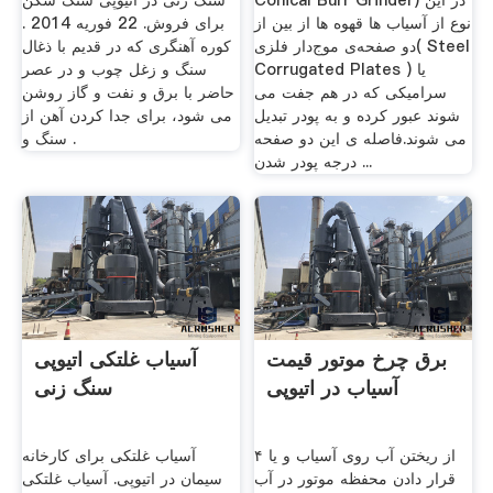
Conical Burr Grinder) در این
سنگ زنی در اتیوپی سنگ شکن
نوع از آسیاب ها قهوه ها از بین از
برای فروش. 22 فوریه 2014 .
دو صفحه‌ی موج‌دار فلزی( Steel
کوره آهنگری که در قدیم با ذغال
Corrugated Plates ) یا
سنگ و زغل چوب و در عصر
سرامیکی که در هم جفت می
حاضر با برق و نفت و گاز روشن
شوند عبور کرده و به پودر تبدیل
می شود، برای جدا کردن آهن از
می شوند.فاصله ی این دو صفحه
سنگ و .
درجه پودر شدن ...
برق چرخ موتور قیمت
آسیاب غلتکی اتیوپی
آسیاب در اتیوپی
سنگ زنی
۴ از ریختن آب روی آسیاب و یا
آسیاب غلتکی برای کارخانه
قرار دادن محفظه موتور در آب
سیمان در اتیوپی. آسیاب غلتکی