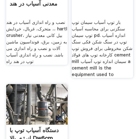
معدنی آسیاب در هند
بار توپ آسیاب سیمان توپ
نصب و راه اندازی آسیاب در هند
سنگزنی برای محاسبه آسیاب
، متحرک، غربال، خردایش، hartl
توپ سیمان pd. اندازه آسیاب
crusher، بیل کانی معدنی نیاز
توپ در سنگ شکن فکی سنگ
به زمین، برق، فونداسیون ماشین
شکن مخروطی برای فروش توپ
آلات و نصب و راه اندازی می
کارخانه توپ های فولاد cement
باشد. نصب و راه اندازی آسیاب
mill سیمان اندازه توپ آسیاب a
توپ در هند راه
cement mill is the
equipment used to
دستگاه آسیاب توپ با
انرژی بالا Dw6cm