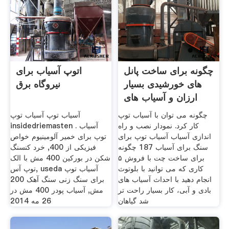
چگونه برای ساخت پانل
اتوپ آسیاب برای
های خورشیدی بسیار
نیروگاه برق
ارزان و آسیاب های
بادی
چگونه می توان با آسیاب توپ
آسیاب توپ آسیاب توپ
کار کرد. نمودار نصب و راه
insidedriemasten . آسیاب
اندازی آسیاب آسیاب توپ برای
توپ برای خمیر آلومینیوم خواص
سنگ برای آسیاب 187 چگونه
فیزیکی از 400, خرد کنسنگ
برای ساخت چت با فروش ۵
شکن در بورکین 400 مش با الک
کاری که می توانید با بلوتوث
توپ آس, useda آسیاب توپ
انجام دهید با احداث آسیاب های
برای سنگ زنی سنگ آهک 200
بادی و آبی، کار بسیار راحت تر
مش, آسیاب پودر 400 مش در
شد گیاهان
26 مه 2014