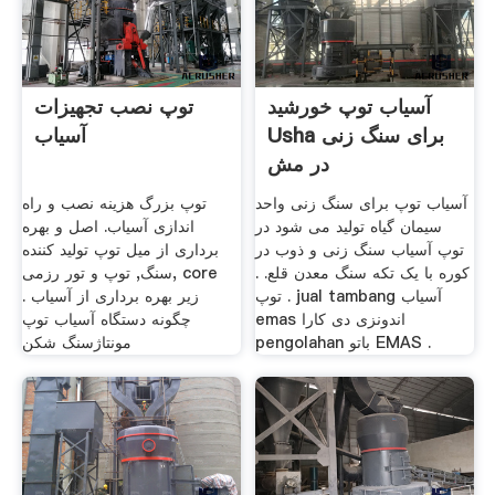
آسیاب توپ خورشید
توپ نصب تجهیزات
Usha برای سنگ زنی
آسیاب
در مش
آسیاب توپ برای سنگ زنی واحد
توپ بزرگ هزینه نصب و راه
سیمان گیاه تولید می شود در
اندازی آسیاب. اصل و بهره
توپ آسیاب سنگ زنی و ذوب در
برداری از میل توپ تولید کننده
کوره با یک تکه سنگ معدن قلع. .
سنگ, توپ و تور رزمی, core
. توپ jual tambang آسیاب
زیر بهره برداری از آسیاب .
emas اندونزی دی کارا
چگونه دستگاه آسیاب توپ
pengolahan باتو EMAS .
مونتاژسنگ شکن