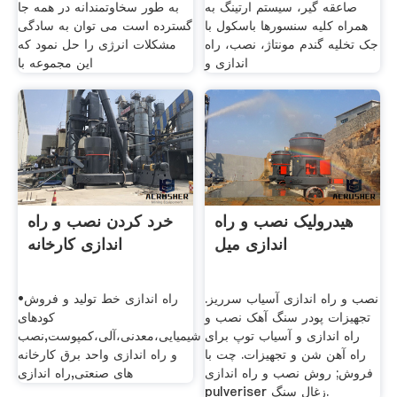
صاعقه گیر، سیستم ارتینگ به
به طور سخاوتمندانه در همه جا
همراه کلیه سنسورها باسکول با
گسترده است می توان به سادگی
جک تخلیه گندم مونتاژ، نصب، راه
مشکلات انرژی را حل نمود که
اندازی و
این مجموعه با
هیدرولیک نصب و راه
خرد کردن نصب و راه
اندازی میل
اندازی کارخانه
نصب و راه اندازی آسیاب سرریز.
•راه اندازی خط تولید و فروش
تجهیزات پودر سنگ آهک نصب و
کودهای
راه اندازی و آسیاب توپ برای
شیمیایی،معدنی،آلی،کمپوست,نصب
راه آهن شن و تجهیزات. چت با
و راه اندازی واحد برق کارخانه
فروش; روش نصب و راه اندازی
های صنعتی,راه اندازی
pulveriser زغال سنگ.