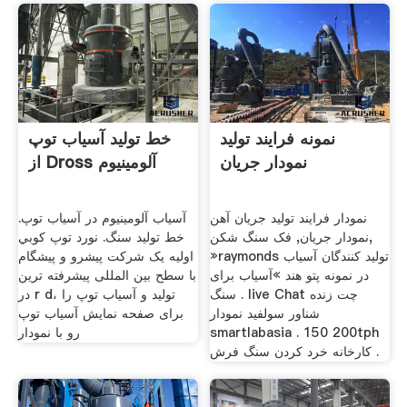
نمونه فرایند تولید
خط تولید آسیاب توپ
نمودار جریان
از Dross آلومینیوم
نمودار فرایند تولید جریان آهن
آسیاب آلومینیوم در آسیاب توپ.
نمودار جریان, فک سنگ شکن,
خط تولید سنگ. نورد توپ كوبي
»raymonds تولید کنندگان آسیاب
اولیه یک شرکت پیشرو و پیشگام
در نمونه پتو هند »آسیاب برای
با سطح بین المللی پیشرفته ترین
سنگ . live Chat چت زنده
در r d، تولید و آسیاب توپ را
شناور سولفید نمودار
برای صفحه نمایش آسیاب توپ
smartlabasia . 150 200tph
رو با نمودار
کارخانه خرد کردن سنگ فرش .