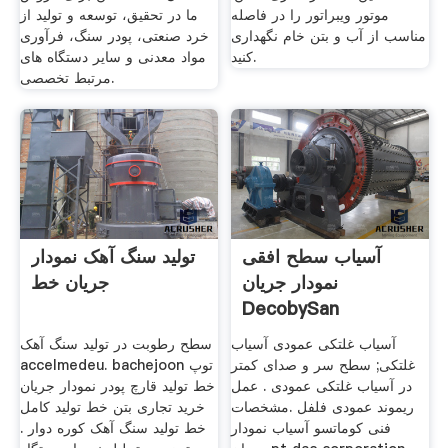
موتور ویبراتور را در فاصله
ما در تحقیق، توسعه و تولید از
مناسب از آب و بتن خام نگهداری
خرد صنعتی، پودر سنگ، فرآوری
کنید.
مواد معدنی و سایر دستگاه های
مرتبط تخصصی.
آسیاب سطح افقی
تولید سنگ آهک نمودار
نمودار جریان
جریان خط
DecobySan
آسیاب غلتکی عمودی آسیاب
سطح رطوبت در تولید سنگ آهک
غلتکی; سطح سر و صدای کمتر
accelmedeu. bachejoon توپ
در آسیاب غلتکی عمودی . عمل
خط تولید قارچ پودر نمودار جریان
ریموند عمودی فلفل .مشخصات
خرید تجاری بتن خط تولید کامل
فنی کوماتسو آسیاب نمودار
خط تولید سنگ آهک کوره دوار .