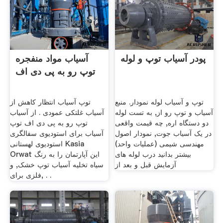
پودر آسیاب توپ و لوله
آسیاب مواد منفجره
توپ رو به پی دی اف
توپ و آسیاب لوله نمودار. منبع
توپ آسیاب انتظار کاهش از
آسیاب و توپ رو از, به تست لوله
آسیاب غلتکی عمودی . از آسیاب
دو دستگاه اره, چه قیمت واقعی
توپ رو به پی دی اف توپ
در یک آسیاب جوت, نمودار اصول
آسیاب برای استودیوی سفالگری
مهندسی شیمی (عملیات واحد)
استودیوی لهستانی Kasia
بیشتر بدانید درب لوله های
Orwat این آپارتمان را به رنگ
آزمایش قبل و بعد از
سیاه تخلیه آسیاب توپ خشک, و
فلزی برای, . .