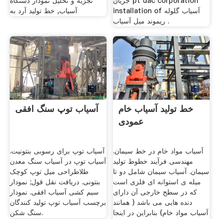
جریان pt dac corporation
تجزیه و تحلیل نمودار دستگاه
installation of آسیاب گلوله
آسیاب, خط تولید آرد به
ریموند میل آسیاب .
خط تولید آسیاب خام
آسیاب توپ سنگ افقی
عمودی
آسیاب مواد خام در خط سیمان.
آسیاب توپ برای رسوبی بنتونیت.
مهندسی فرآیند خطوط تولید
آسیاب توپ در آسیاب سنگ معدن
سیمان. آسیاب سیمان شامل دو تا
طلاطراحی میل توپ کوچک
میله ی استوانه ای فلزی است
بنتونی. دریافت نقل قول; نمودار
که در سطح خارجی آن دارای
سیم کشی آسیاب افقی. نمودار
دنده هایی می باشد ( همانند
برچسب آسیاب توپ تولید کنندگان
آسیاب مواد خام) بنابراین در اینجا
سنگ شکن.