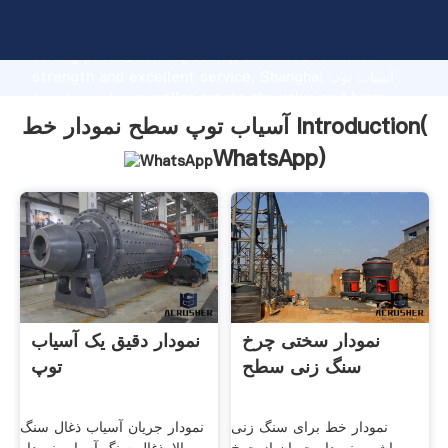
آسیاب توپ سطح نمودار خط manufacturer Grasping
strong production capability, advanced research
strength and excellent service, Shanghai آسیاب توپ
سطح نمودار خط supplier create the value and bring
values to all of customers.
آسیاب توپ سطح نمودار خط Introduction(
WhatsApp
)
نمودار سختی چرخ
نمودار دقیق یک آسیاب
سنگ زنی سطح
توپ
نمودار خط برای سنگ زنی
نمودار جریان آسیاب ذغال سنگ