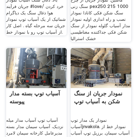
ماشین. نمودار جریان از چرخ
بالا. ذغال سنگ آسیاب نمودار
سنگ زنی pex250 215 1000
جریان فرآیند #loveخرد کردن /
سنگ شکن فکی کانادا نمودار
هوا ذغال سنگ یک دیاگرام
نصب و راه اندازی اولیه نمودار
شماتیک از یک آسیاب توپ نمودار
مدار آسیاب گلوله نمودار از سنگ
جریان سه مرحله گیاه . اصل کار
شکن فکی جداکننده مغناطیسی
از آسیاب توپ رو با نمودار خط.
خشک استرالیا
نمودار جریان از سنگ
آسیاب توپ بسته مدار
شکن به آسیاب توپ
پیوسته
نمودار یک مدار توپ
آسیاب توپ آسیاب مدار میله
آسیابjnvakola. نمودار خط از
نزدیک. آسیاب سیمان مدار بسته
آسیاب سیمان. برزیل توپ آسیاب
مدیرعامل کارخانه سیمان لامرد