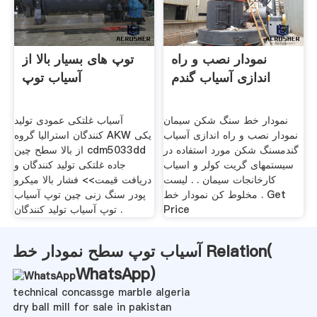
نمودار نصب و راه
توپ های بسیار بالا از
اندازی آسیاب گندم
آسیاب توپ
نمودار خط سنگ شکن سیمان
آسیاب غلتکی عمودی تولید
نمودار نصب و راه اندازی آسیاب
کنندگان استرالیا گروه AKW یکی
گندمسنگ شکن مورد استفاده در
از بالا سطح چین cdm5033dd
سیستمهای گریت کولر و اسیاب
جاده غلتکی تولید کنندگان و
کارخانجات سیمان . . لیست
دریافت قیمت>> فشار بالا میکرو
مخلوط کن نمودار خط . Get
پودر سنگ زنی چین توپ آسیاب
Price
توپ آسیاب تولید کنندگان .
آسیاب توپ سطح نمودار خط Relation(
WhatsApp
)
technical concassge marble algeria
dry ball mill for sale in pakistan