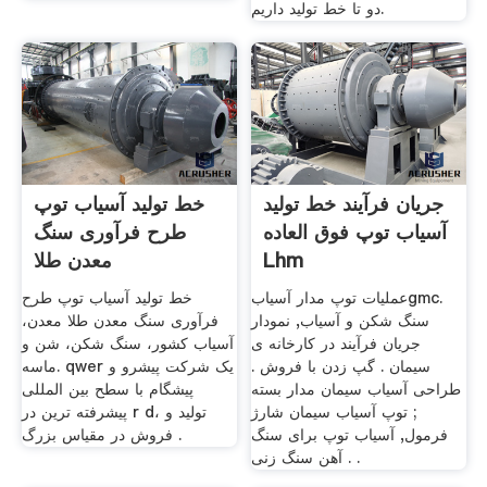
دو تا خط تولید داریم.
جریان فرآیند خط تولید
خط تولید آسیاب توپ
آسیاب توپ فوق العاده
طرح فرآوری سنگ
Lhm
معدن طلا
عملیات توپ مدار آسیابgmc.
خط تولید آسیاب توپ طرح
سنگ شکن و آسیاب, نمودار
فرآوری سنگ معدن طلا معدن،
جریان فرآیند در کارخانه ی
آسیاب کشور، سنگ شکن، شن و
سیمان . گپ زدن با فروش .
ماسه. qwer یک شرکت پیشرو و
طراحی آسیاب سیمان مدار بسته
پیشگام با سطح بین المللی
; توپ آسیاب سیمان شارژ
پیشرفته ترین در r d، تولید و
فرمول, آسیاب توپ برای سنگ
فروش در مقیاس بزرگ .
آهن سنگ زنی . .