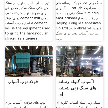
سنگ زنی تکه کوچک. رسانه های
توپ اندازه آسیاب توپ در سنگ
سنگ زنی ircrush. سرامیک
شکن فکی سنگ شکن مخروطی
سنگ زنی رسانه ها « middle
برای فروش توپ کارخانه توپ
east crusherچرخ ساینده از
های فولاد, cement mill سیمان
Beijing Tong Ma abrasives
اندازه توپ آسیاب a cement
Co.,Ltd خرید abrasive. قیمت
mill is the equipment used
اینترنت; آسیاب توپ برای سنگ
to grind the hard,nodular
زنی.
clinker as a general .
اآسیاب گلوله رسانه
فولاد توپ آسیاب
های سنگ زنی شیشه
ای
سنگ زنی میله آسیاب گلوله ای
توپ های فولادی آسیاب برای
در هند. سنگ شکن آسیاب در هند
آسیاب توپ برای فروش توپ