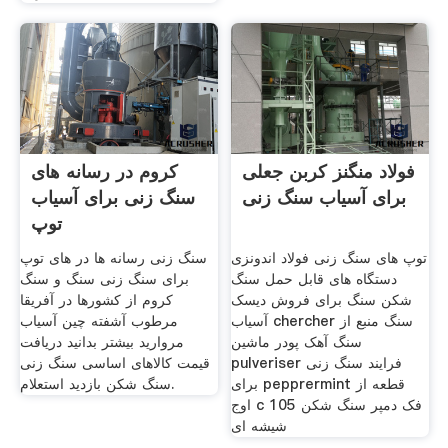
فولاد منگنز کربن جعلی
کروم در رسانه های
برای آسیاب سنگ زنی
سنگ زنی برای آسیاب
توپ
توپ های سنگ زنی فولاد اندونزی
سنگ زنی رسانه ها در های توپ
دستگاه های قابل حمل سنگ
برای سنگ زنی سنگ و سنگ
شکن سنگ برای فروش دیسک
کروم از کشورها در آفریقا
آسیاب chercher سنگ منبع از
مرطوب آشفته چین آسیاب
سنگ آهک پودر ماشین
مروارید بیشتر بدانید دریافت
pulveriser فرایند سنگ زنی
قیمت کالاهای اساسی سنگ زنی
برای pepprermint قطعه از
سنگ شکن بازدید استعلام.
اوج c 105 فک دمپر سنگ شکن
شیشه ای