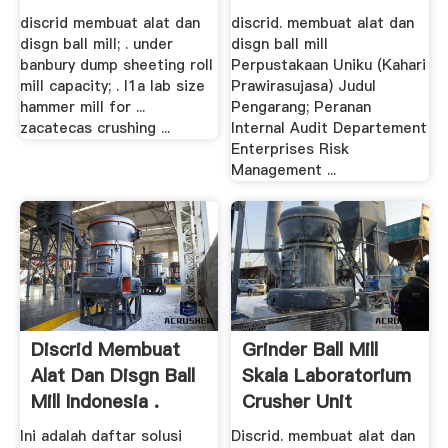
discrid membuat alat dan
discrid. membuat alat dan
disgn ball mill; . under
disgn ball mill
banbury dump sheeting roll
Perpustakaan Uniku (Kahari
mill capacity; . l1a lab size
Prawirasujasa) Judul
hammer mill for ...
Pengarang; Peranan
zacatecas crushing ...
Internal Audit Departement
Enterprises Risk
Management ...
Discrid Membuat
Grinder Ball Mill
Alat Dan Disgn Ball
Skala Laboratorium
Mill Indonesia .
Crusher Unit
Ini adalah daftar solusi
Discrid. membuat alat dan