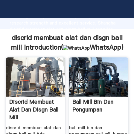
discrid membuat alat dan disgn ball mill manufacturer
Grasping strong production capability, advanced
research strength and excellent service, Shanghai
discrid membuat alat dan disgn ball mill supplier
create the value and bring values to all of customers.
discrid membuat alat dan disgn ball
mill Introduction(
WhatsApp
)
Discrid Membuat
Ball Mill Bin Dan
Alat Dan Disgn Ball
Pengumpan
Mill
discrid. membuat alat dan
ball mill bin dan