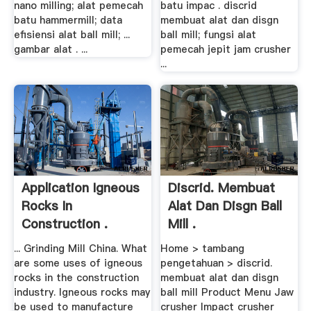
nano milling; alat pemecah
batu impac . discrid
batu hammermill; data
membuat alat dan disgn
efisiensi alat ball mill; ...
ball mill; fungsi alat
gambar alat . ...
pemecah jepit jam crusher
...
Application Igneous
Discrid. Membuat
Rocks In
Alat Dan Disgn Ball
Construction .
Mill .
... Grinding Mill China. What
Home > tambang
are some uses of igneous
pengetahuan > discrid.
rocks in the construction
membuat alat dan disgn
industry. Igneous rocks may
ball mill Product Menu Jaw
be used to manufacture
crusher Impact crusher