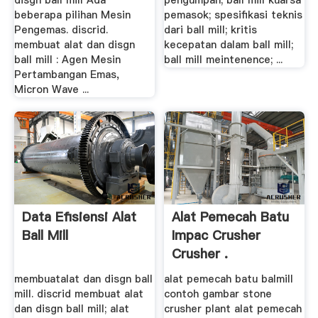
disgn ball mill Ada
pengumpan; ball mill kuarsa
beberapa pilihan Mesin
pemasok; spesifikasi teknis
Pengemas. discrid.
dari ball mill; kritis
membuat alat dan disgn
kecepatan dalam ball mill;
ball mill : Agen Mesin
ball mill meintenence; ...
Pertambangan Emas,
Micron Wave ...
Data Efisiensi Alat
Alat Pemecah Batu
Ball Mill
Impac Crusher
Crusher .
membuatalat dan disgn ball
alat pemecah batu balmill
mill. discrid membuat alat
contoh gambar stone
dan disgn ball mill; alat
crusher plant alat pemecah