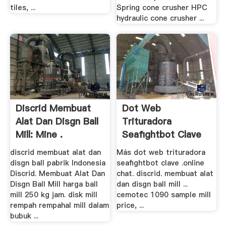
tiles, ...
Spring cone crusher HPC
hydraulic cone crusher ...
Discrid Membuat
Dot Web
Alat Dan Disgn Ball
Trituradora
Mill: Mine .
Seafightbot Clave
discrid membuat alat dan
Más dot web trituradora
disgn ball pabrik Indonesia
seafightbot clave .online
Discrid. Membuat Alat Dan
chat. discrid. membuat alat
Disgn Ball Mill harga ball
dan disgn ball mill ...
mill 250 kg jam. disk mill
cemotec 1090 sample mill
rempah rempahal mill dalam
price, ...
bubuk ...