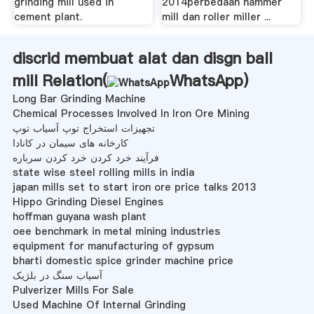
grinding mill used in
2014perbedaan hammer
cement plant.
mill dan roller miller ...
discrid membuat alat dan disgn ball
mill Relation(
WhatsApp
)
Long Bar Grinding Machine
Chemical Processes Involved In Iron Ore Mining
تجهیزات استخراج توپ آسیاب توپ
کارخانه های سیمان در کانادا
فرآیند خرد کردن خرد کردن سرباره
state wise steel rolling mills in india
japan mills set to start iron ore price talks 2013
Hippo Grinding Diesel Engines
hoffman guyana wash plant
oee benchmark in metal mining industries
equipment for manufacturing of gypsum
bharti domestic spice grinder machine price
آسیاب سنگ در بلژیک
Pulverizer Mills For Sale
Used Machine Of Internal Grinding