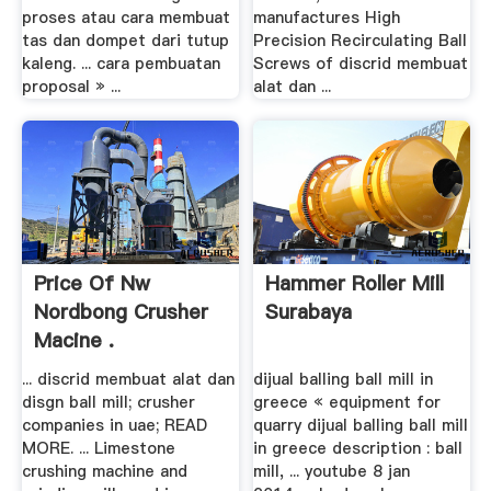
proses atau cara membuat
manufactures High
tas dan dompet dari tutup
Precision Recirculating Ball
kaleng. ... cara pembuatan
Screws of discrid membuat
proposal » ...
alat dan ...
Price Of Nw
Hammer Roller Mill
Nordbong Crusher
Surabaya
Macine .
... discrid membuat alat dan
dijual balling ball mill in
disgn ball mill; crusher
greece « equipment for
companies in uae; READ
quarry dijual balling ball mill
MORE. ... Limestone
in greece description : ball
crushing machine and
mill, ... youtube 8 jan