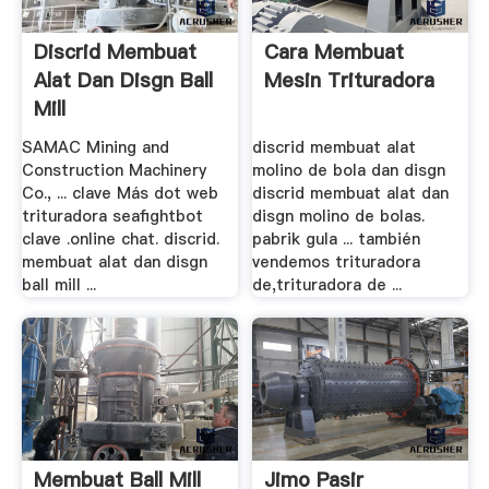
Discrid Membuat
Cara Membuat
Alat Dan Disgn Ball
Mesin Trituradora
Mill
SAMAC Mining and
discrid membuat alat
Construction Machinery
molino de bola dan disgn
Co., ... clave Más dot web
discrid membuat alat dan
trituradora seafightbot
disgn molino de bolas.
clave .online chat. discrid.
pabrik gula ... también
membuat alat dan disgn
vendemos trituradora
ball mill ...
de,trituradora de ...
Membuat Ball Mill
Jimo Pasir