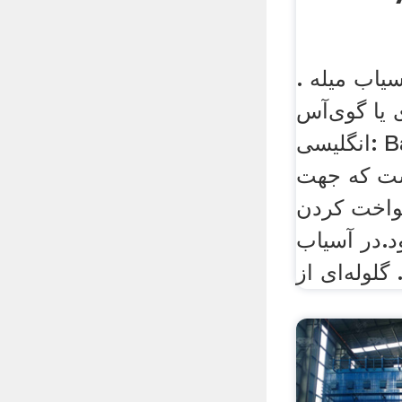
یاب میله .
ا گوی‌آس (به
انگلیسی: Ball mill) گونه‌ای از
ست که جهت
کنواخت کردن
د.در آسیاب
وله‌ای از .