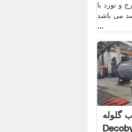
 و نورد با
ودی 15 درصد می باشد
...
ب گلوله
Decob