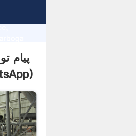
lity,
ce,
 of
پیام ت
tsApp
)