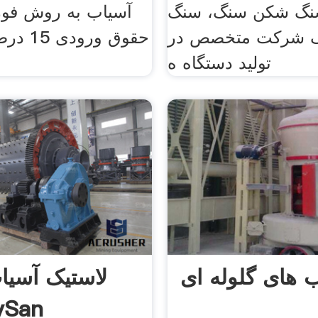
نگ شکن سنگ، سنگ
آسیاب به روش فورج
گ شرکت متخصص در
حقوق ور
تولید دستگاه ه
 های گلوله ای
لاستیک آسیا
ySan