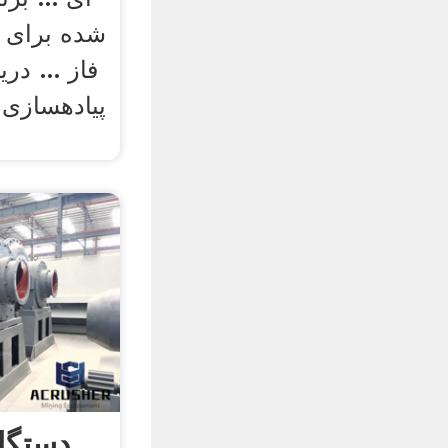
شده برای 
فاز ... در
پیادهسازی 
دستگا