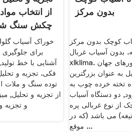
بدون مرکز
از انتخاب مواد
چکش سنگ ش
اب کوچک بدون مرکز
خوراک آسیاب گلوله 
. بدون آسیاب غربال
برای جلوگیری 
xlklima. در بین کشورهای جهان
آشنایی با خط تولی
 به عنوان بزرگترین
فکی. تجزیه و تحلی
ده تخته خرده چوب به
توده سنگ و ملات ا
د, دو دستگاه آسیاب
از تجزیه و تحلیل, 
ک از نوع غربالی پره
و تجزیه و‫
یغه) می باشد (که در
موقع ...