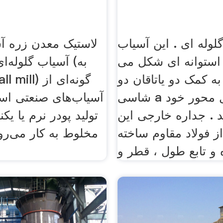
لوله ای . این آسیاب
لاستیک معدن زره آس
ً استوانه ای شکل می
آسیاب گلوله‌ای ی
به کمک دو یاتاقان دو
شاسی a شکل حول محور خود
آسیاب‌های صنعتی ا
 . جداره خارجی این
تولید پودر نرم یا ی
ز فولاد مقاوم ساخته
مخلوط به کار می‌رو
گل