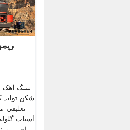
ریمو
سنگ آهک س
شکن تولید ک
تعلیقی م
ای ... برن