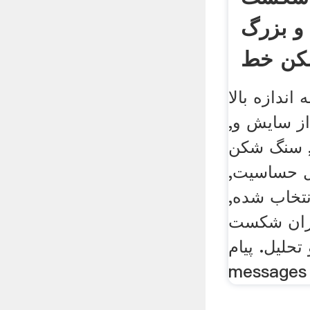
 و بزرگ
کن خط
اندازه بالا
از سایش و,
د, سنگ شکن
ل حساسیت,
نتخاب شده,
میزان شکست
 تحلیل. پیام
messages