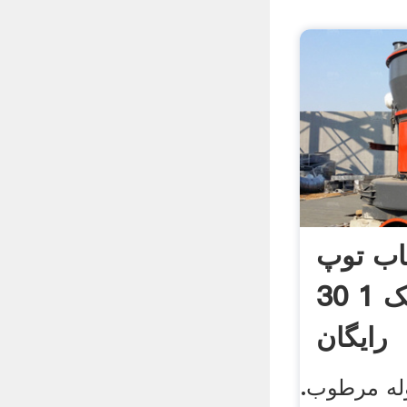
اب توپ
مرطوب و خشک 1 30
رایگان
له مرطوب.