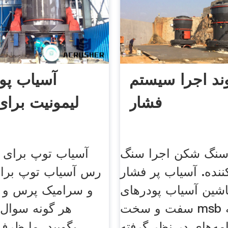
ند اجرا سیستم
آسیاب پو
فشار
لیمونیت برا
نگ شکن اجرا سنگ
آسیاب توپ برای
ننده. آسیاب پر فشار
رس آسیاب توپ برا
اشین آسیاب پودرهای
و سرامیک پرس و ج
سفت و سخت msb آسیاب گلوله
هر گونه سوال، 
امه‌های در نظر گرفته