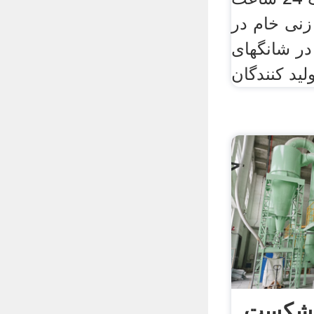
نی خام در
در شانگهای
ل شکست