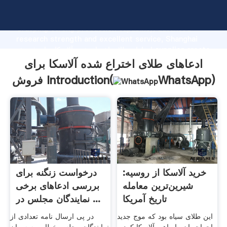
ادعاهای طلای اختراع شده آلاسکا برای فروش manufacturer
Grasping strong production capability, advanced
research strength and excellent service, Shanghai
ادعاهای طلای اختراع شده آلاسکا برای فروش supplier create
the value and bring values to all of customers.
ادعاهای طلای اختراع شده آلاسکا برای
)
WhatsApp
فروش Introduction(
خرید آلاسکا از روسیه:
درخواست زنگنه برای
شیرین‌ترین معامله
بررسی ادعاهای برخی
تاریخ آمریکا
نمایندگان مجلس در ...
این طلای سیاه بود که موج جدید
در پی ارسال نامه تعدادی از