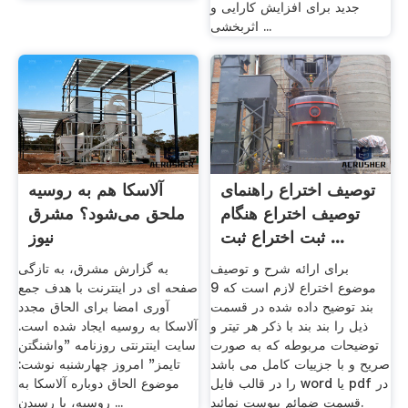
جدید برای افزایش کارایی و
اثربخشی ...
توصیف اختراع راهنمای
آلاسکا هم به روسیه
توصیف اختراع هنگام
ملحق می‌شود؟ مشرق
ثبت اختراع ثبت ...
نیوز
برای ارائه شرح و توصیف
به گزارش مشرق، به تازگی
موضوع اختراع لازم است که 9
صفحه ای در اینترنت با هدف جمع
بند توضیح داده شده در قسمت
آوری امضا برای الحاق مجدد
ذیل را بند بند با ذکر هر تیتر و
آلاسکا به روسیه ایجاد شده است.
توضیحات مربوطه که به صورت
سایت اینترنتی روزنامه "واشنگتن
صریح و با جزییات کامل می باشد
تایمز" امروز چهارشنبه نوشت:
را در قالب فایل word یا pdf در
موضوع الحاق دوباره آلاسکا به
قسمت ضمائم پیوست نمائید.
روسیه، با رسیدن ...