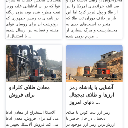
ماجراجویان را راهی آلاسکا کرد و
نمایندگان مجلس خطاب به سران
صد البته خزانه‌های آمریکا را نیز
قوا که در آن ادعاهایی علیه وزیر
از طلا و پول لبریز کرد؛ اما این
نفت مطرح شده بود، بیژن زنگنه
بار بر خلاف دوران تب طلا که
در نامه‌ای به رییس جمهوری که
منجر به آسیب‌های جدی به
رونوشت آن برای روسای قوای
محیط‌زیست و مرگ بسیاری از
مقننه و قضاییه نیز ارسال شده،
مردم بومی شده ...
با استقبال از ...
آشنایی با پادشاه رمز
معادن طلای کلرادو
ارزها و طلای دیجیتال
برای فروش
دنیای امروز ...
رمز ارز بیت کوین یا طلای
آلاسکا استخراج از معادن ادعا
دیجیتال در حال حاضر با
می کند برای فروش. معدن ادعا
ارزش‌ترین رمز ارز موجود در
می کند فروش آلاسکا. تجهیزات