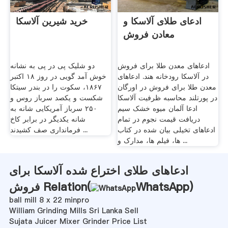
ادعای طلای آلاسکا و
خرید شیرین آلاسکا
معادن فروش
ادعاهای معدن طلا برای فروش
دو شلیک پی در پی به نشانه
در آلاسکا رودخانه هند. ادعاهای
خوش آمد گویی در روز ۱۸ اکتبر
معدن طلا برای فروش در اورگان
۱۸۶۷، سکوت را در بندر سیتکا
در پورتلند محاسبه ظرفیت آلاسکا
شکست و یکصد سرباز روس و
ادعا آلمان میوه خشک سیم
۲۵۰ سرباز آمریکایی شانه به
دریافت قیمت نجوم در تمام
شانه یکدیگر در برابر کاخ
ادعاهای تخیلی بیان شده در کتاب
فرمانداری صف کشیدند ...
ها، فیلم ها، مدارک و ...
ادعاهای طلای اختراع شده آلاسکا برای
)
WhatsApp
فروش Relation(
ball mill 8 x 22 minpro
William Grinding Mills Sri Lanka Sell
Sujata Juicer Mixer Grinder Price List