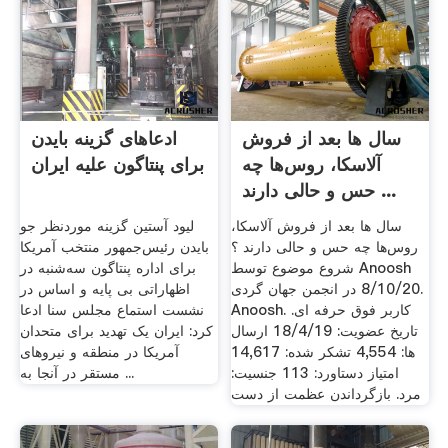
سال ها بعد از فروش
ادعاهای گزینه بایدن
آلاسکا، روس‌ها چه
برای پنتاگون علیه ایران
حس و حالی دارند ...
سال ها بعد از فروش آلاسکا،
لیود آستین گزینه موردنظر جو
روس‌ها چه حس و حالی دارند ؟
بایدن رئیس‌جمهور منتخب آمریکا
شروع موضوع توسط Anoosh
برای اداره پنتاگون سه‌شنبه در
‏8/10/20 در انجمن جهان گردی.
اظهاراتی بی پایه و اساس در
Anoosh. کاربر فوق حرفه ای.
نشست استماع مجلس سنا ادعا
تاریخ عضویت: ‏18/4/19 ارسال
کرد: ایران یک تهدید برای متحدان
ها: 4,554 تشکر شده: 14,617
آمریکا در منطقه و نیروهای
امتیاز دستاورد: 113 جنسیت:
مستقر در آنجا به ...
مرد. بازگرداندن عظمت از دست