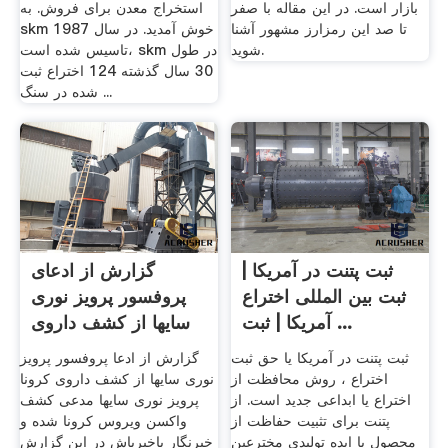
بازار است. در این مقاله با صفر
استخراج معدن برای فروش. به
تا صد این رمزارز مشهور آشنا
skm خوش آمدید. در سال 1987
شوید.
تاسیس شده است، skm در طول
30 سال گذشته 124 اختراع ثبت
شده در سنگ ...
ثبت پتنت در آمریکا |
گزارش از ادعای
ثبت بین المللی اختراع
پروفسور پرویز نوری
آمریکا | ثبت ...
سایها از کشف داروی
کرونا ...
ثبت پتنت در آمریکا یا حق ثبت
گزارش از ادعا پروفسور پرویز
اختراع ، روش محافظت از
نوری سایها از کشف داروی کرونا
اختراع یا ابداعی جدید است. از
پرویز نوری سایها مدعی کشف
پتنت برای تثبیت حفاظت از
واکسن ویروس کرونا شده و
محصول یا ایده تولیدی مخترعین
خبرنگار باخبرباش در این گزارش