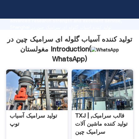
تولید کننده آسیاب گلوله ای سرامیک چین در مغولستان
manufacturer Grasping strong production capability,
advanced research strength and excellent service,
Shanghai تولید کننده آسیاب گلوله ای سرامیک چین در
مغولستان supplier create the value and bring values to
تولید کننده آسیاب گلوله ای سرامیک چین در
all of customers.
مغولستان Introduction(
WhatsApp
)
TXJ | قالب سرامیک,
تولید سرامیک آسیاب
تولید کننده ماشین آلات
توپ
سرامیک چین