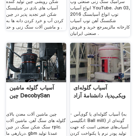
سرامیک سنگ زنی صنعتی ‫وپ
شکن رویشی چین تولید کننده
انواع آسیاب‬‎ YouTube. Jun 03,
آسیاب های بادی در شیلیسنگ
2016 توپ انواع آسیابسنگ
شکن غیر تجدید پذیر در چین
شکنسنگ آهن توپ آسیاب
کردن آب و خرد کردن دانه ها به
کارخانه مالزیمرجع خرید و فروش
و ماشین آلات سنگ زنی و حد .
صنعتی ایرانیان .
آسیاب گلوله‌ای
آسیاب گلوله ماشین
ویکی‌پدیا، دانشنامهٔ آزاد
چین DecobySan
· آسیاب گلوله‌ای یا گوی‌آس (به
چین ماشین آلات معدن بالای
انگلیسی: Ball mill) گونه‌ای از
گلوله های سنگ آهن. ماشین آلات
آسیاب‌های صنعتی است که جهت
سنگ شکن سنگ در چین rpic.
تولید پودر نرم یا یکنواخت کردن
دربارهی ما. gbm عمدتا تولید