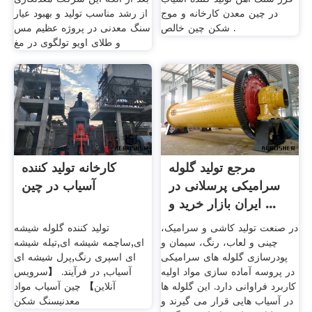
در چین معدن کارخانه و موج
از رشد مناسب تولید و بهبود عیار
شکن چین خالص .
سنگ معدنی در پروژه عظیم مس
و طلای اویو تولگوی در مغ
مرجع تولید گلوله
کارخانه تولید کننده
سرامیکی پرسلانی در
آسیاب در چین
ایران بازار خرید و ...
در صنعت تولید کاشی و سرامیک،
تولید کننده گلوله شیشه
چینی و لعاب، رنگ، سیمان و
ای,ساچمه شیشه ای,تیله شیشه
پودرسازی گلوله های سرامیکی
ای اسپری رنگ,پرل شیشه ای
در پروسه آماده سازی مواد اولیه
آسیاب, در فرآیند. 【سرویس
کاربرد فراوانی دارد. این گلوله ها
آنلاین】 چین آسیاب مواد
در آسیاب هایی قرار می گیرند و
معدنیسنگ شکن