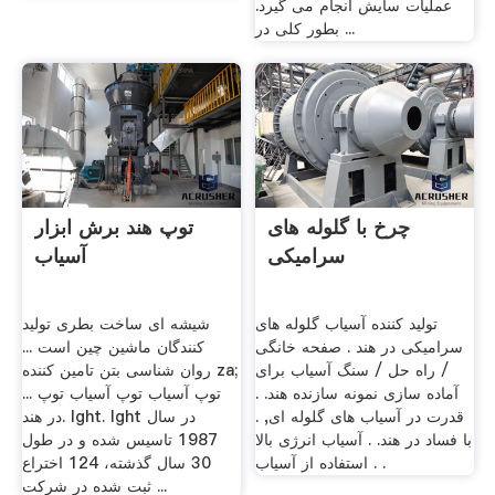
عملیات سایش انجام می گیرد.
بطور کلی در ...
چرخ با گلوله های
توپ هند برش ابزار
سرامیکی
آسیاب
تولید کننده آسیاب گلوله های
شیشه ای ساخت بطری تولید
سرامیکی در هند . صفحه خانگی
کنندگان ماشین چین است ...
/ راه حل / سنگ آسیاب برای
روان شناسی بتن تامین کننده za;
آماده سازی نمونه سازنده هند. .
... توپ آسیاب توپ آسیاب توپ
قدرت در آسیاب های گلوله ای, .
در هند. lght. lght در سال
با فساد در هند. . آسیاب انرژی بالا
1987 تاسیس شده و در طول
. استفاده از آسیاب .
30 سال گذشته، 124 اختراع
ثبت شده در شركت ...