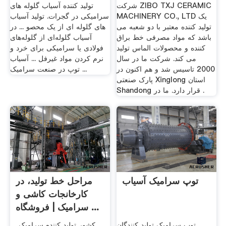
شرکت ZIBO TXJ CERAMIC
تولید کننده آسیاب گلوله های
MACHINERY CO., LTD یک
سرامیکی در گجرات. تولید آسیاب
تولید کننده معتبر با دو شعبه می
های گلوله ای از یک محصو ... در
باشد که مواد مصرفی خط براق
آسیاب گلوله‌ای از گلوله‌های
کننده و محصولات الماس تولید
فولادی یا سرامیکی برای خرد و
می کند. شرکت ما در سال
نرم کردن مواد غیرفل ... آسیاب
2000 تاسیس شد و هم اکنون در
توپ در صنعت سرامیک ...
پارک صنعتی Xinglong استان
Shandong قرار دارد. ما در .
توپ سرامیک آسیاب
مراحل خط تولید، در
کارخانجات کاشی و
سرامیک | فروشگاه ...
توپ سرامیک تولید کنندگان
کشور تولید کننده سرامیک. ...