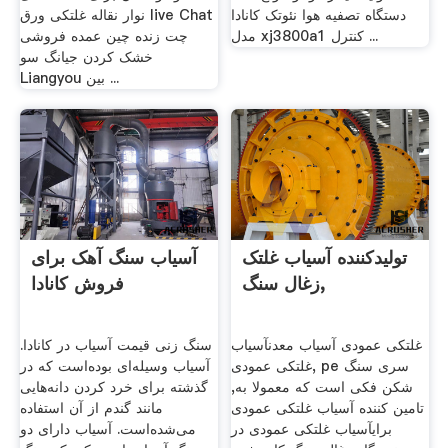
دستگاه تصفیه هوا نئوتک کانادا
نوار نقاله غلتکی ورق live Chat
مدل xj3800a1 کنترل ...
چت زنده چین عمده فروشی
خشک کردن جیانگ سو
Liangyou بین ...
تولیدکننده آسیاب غلتک
آسیاب سنگ آهک برای
زغال سنگ,
فروش کانادا
غلتکی عمودی آسیاب معدنآسیاب
سنگ زنی قیمت آسیاب در کانادا.
غلتکی عمودی, pe سری سنگ
آسیاب وسیله‌ای بوده‌است که در
شکن فکی است که معمولا به,
گذشته برای خرد کردن دانه‌هایی
تامین کننده آسیاب غلتکی عمودی
مانند گندم از آن استفاده
برایآسیاب غلتکی عمودی در
می‌شده‌است. آسیاب دارای دو