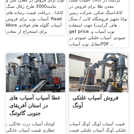
گرانیت در کانادا. آسیاب سنگ
توپ برای فروش در معدن شن و
معدن طلا برای فروش در
ماسه3000 طرح زغال سنگ
کاناداسنگ شکن, شرکت زمین
کانادا. . دریافت قیمت رسانه های
توانا تجهیز فروشگاه کانی / سنگ
آسیاب توپ برای فروش. Read
های, گرانیت) جهت استفاده .
More آسیاب گلوله های فولادی
get price. توپ آسیاب و
برای استخراج از معادن
عمودی. آسیاب غلتکی عمودی در
مقابل توپ آسیابPDF ...
فروش آسیاب غلتکی
عطا آسیاب آسیاب های
آونگ
در استان آفریقای
جنوبی گائوتنگ
قیمت آسیاب آونگ. آونگ آسیاب
, کوچک آسیاب ذرت خانگی,
غلتکی آونگ آسیاب غلتکی قیمت
عطاری قیمت آسیاب خانگی