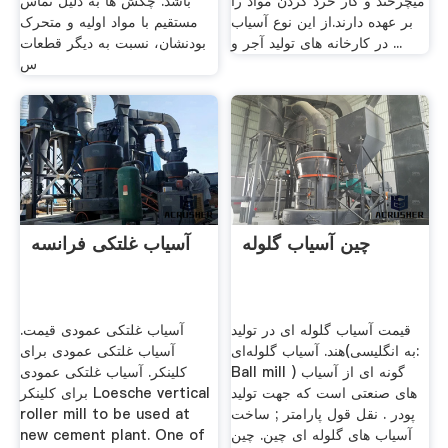
میچرخند و کار خرد کردن مواد را
باشد. چکش ها به دلیل تماس
بر عهده دارند.از این نوع آسیاب
مستقیم با مواد اولیه و متحرک
در کارخانه های تولید آجر و ...
بودنشان، نسبت به دیگر قطعات
س
چین آسیاب گلوله
آسیاب غلتکی فرانسه
قیمت آسیاب گلوله ای در تولید
آسیاب غلتکی عمودی قیمت.
هند. آسیاب گلوله‌ای(به انگلیسی:
آسیاب غلتکی عمودی برای
Ball mill ) گونه ای از آسیاب
کلینکر. آسیاب غلتکی عمودی
های صنعتی است که جهت تولید
برای کلینکر Loesche vertical
پودر . نقل قول پارامتر ; ساخت
roller mill to be used at
آسیاب های گلوله ای چین. چین
new cement plant. One of