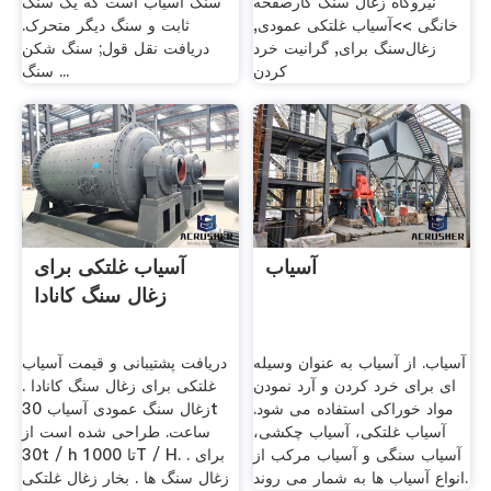
نیروگاه زغال سنگ کارصفحه
سنگ آسیاب است که یک سنگ
خانگی >>آسیاب غلتکی عمودی,
ثابت و سنگ دیگر متحرک.
زغال‌سنگ برای, گرانیت خرد
دریافت نقل قول; سنگ شکن
کردن
سنگ ...
آسیاب
آسیاب غلتکی برای
زغال سنگ کانادا
آسیاب. از آسیاب به عنوان وسیله
دریافت پشتیبانی و قیمت آسیاب
ای برای خرد کردن و آرد نمودن
غلتکی برای زغال سنگ کانادا .
مواد خوراکی استفاده می شود.
زغال سنگ عمودی آسیاب 30t
آسیاب غلتکی، آسیاب چکشی،
ساعت. طراحی شده است از
آسیاب سنگی و آسیاب مرکب از
30t / h تا 1000T / H. برای .
انواع آسیاب ها به شمار می روند.
زغال سنگ ها . بخار زغال غلتکی