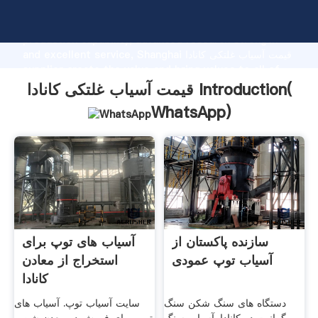
قیمت آسیاب غلتکی کانادا manufacturer Grasping strong
production capability, advanced research strength
and excellent service, Shanghai قیمت آسیاب غلتکی کانادا
supplier create the value and bring values to all of
customers.
قیمت آسیاب غلتکی کانادا Introduction(
WhatsApp
)
سازنده پاکستان از
آسیاب های توپ برای
آسیاب توپ عمودی
استخراج از معادن
کانادا
دستگاه های سنگ شکن سنگ
سایت آسیاب توپ. آسیاب های