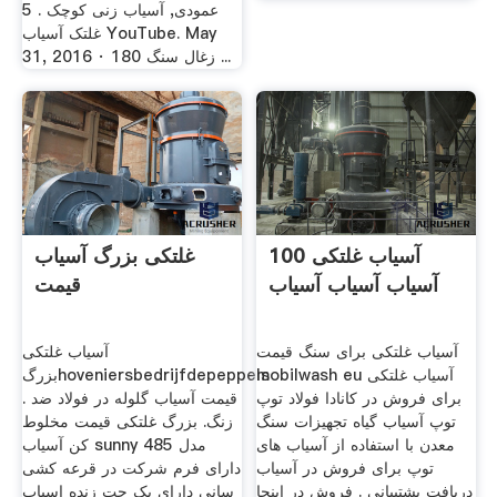
عمودی, آسیاب زنی کوچک . ‫5
غلتک آسیاب‬‎ YouTube. May
31, 2016 · 180 زغال سنگ ...
آسیاب غلتکی 100
غلتکی بزرگ آسیاب
آسیاب آسیاب آسیاب
قیمت
آسیاب غلتکی برای سنگ قیمت
آسیاب غلتکی
mobilwash eu آسیاب غلتکی
بزرگhoveniersbedrijfdepeppels
برای فروش در کانادا فولاد توپ
. قیمت آسیاب گلوله در فولاد ضد
توپ آسیاب گیاه تجهیزات سنگ
زنگ. بزرگ غلتکی قیمت مخلوط
معدن با استفاده از آسیاب های
کن آسیاب sunny مدل 485
توپ برای فروش در آسیاب
دارای فرم شرکت در قرعه کشی
دریافت پشتیبانی . فروش در اینجا
سانی دارای یک چت زنده اسیاب