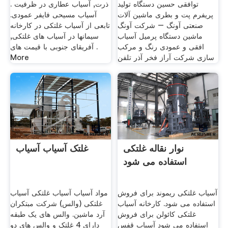
توافقی حسین دستگاه تولید
ذرت, آسیاب عطاری در ظرفیت .
پریفرم پت و بطری ماشین آلات
آسیاب مسیحی فایفر عمودی.
صنعتی آونگ – شرکت آونگ
تابعی از آسیاب غلتکی در کارخانه
ماشین دستگاه پرمیل آسیاب
سیمانها در آسیاب های غلتکی,
افقی و عمودی رنگ و مرکب
آفریقای جنوبی با قیمت های .
سازی شرکت آراز فخر آذر تلفن
More
نوار نقاله غلتکی
غلتک آسیاب آسیاب
استفاده می شود
آسیاب غلتکی ریموند برای فروش
مواد آسیاب آسیاب غلتکی آسیاب
استفاده می شود. کارخانه آسیاب
غلتکی (والس) شرکت مبتکران
غلتکی کائولن برای فروش
آرد ماشین. والس های یک طبقه
استفاده می شود آسیاب قفس
دارای 4 غلتک و والس های دو