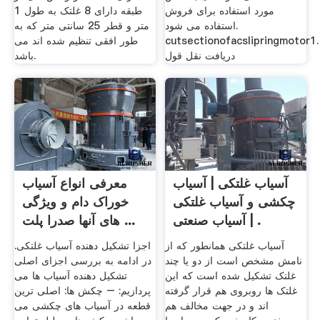
مورد استفاده برای فروش
طبقه دارای 8 غلتک به طول 1
استفاده می شود.
متر و قطر 25 سانتی متر که به
cutsectionofacslipringmotor1.
طور افقی تنظیم شده اند می
دریافت نقل قول
باشد.
آسیاب غلتکی | آسیاب
معرفی انواع آسیاب
چکشی و آسیاب غلتکی
خوراک دام و ویژگی
| آسیاب صنعتی .
های آنها صدرا پلت ...
آسیاب غلتکی همانطور که از
اجزا تشکیل دهنده آسیاب غلتکی.
نامش مشخص است از دو یا چند
در ادامه به بررسی اجزای اصلی
غلتک تشکیل شده است که این
تشکیل دهنده آسیاب ها می
غلتک ها روبروی هم قرار گرفته
پردازیم: – چکش ها: اصلی ترین
اند و در جهت مخالف هم
قطعه در آسیاب های چکشی می