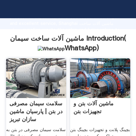
ماشین آلات ساخت سیمان manufacturer Grasping strong
production capability, advanced research strength
and excellent service, Shanghai ماشین آلات ساخت
سیمان supplier create the value and bring values to
all of customers.
ماشین آلات ساخت سیمان Introduction(
WhatsApp
)
ماشین آلات بتن و
سلامت سیمان مصرفی
تجهیزات بتن
در بتن | پارسیان ماشین
سازان تبریز
بچینگ پلانت و تجهیزات بچینگ بتن
سلامت سیمان مصرفی در بتن به