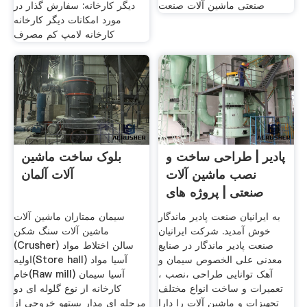
صنعتی ماشین آلات صنعت
دیگر کارخانه: سفارش گذار در
مورد امکانات دیگر کارخانه
كارخانه لامپ کم مصرف
پادیر | طراحی ساخت و
بلوک ساخت ماشین
نصب ماشین آلات
آلات آلمان
صنعتی | پروژه های
به ایرانیان صنعت پادیر ماندگار
سیمان ممتازان ماشین آلات
خوش آمدید. شرکت ایرانیان
ماشین آلات سنگ شکن
صنعت پادیر ماندگار در صنایع
(Crusher) سالن اختلاط مواد
معدنی علی الخصوص سیمان و
اولیه(Store hall) آسیا مواد
آهک توانایی طراحی ،نصب ،
خام(Raw mill) آسیا سیمان
تعمیرات و ساخت انواع مختلف
کارخانه از نوع گلوله ای دو
تجهیزات و ماشین آلات را دارا
مرحله ای مدار بستهو خروجی از