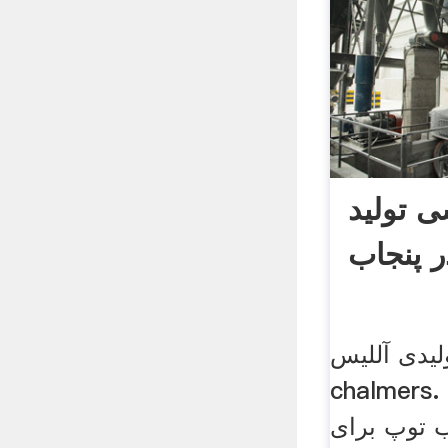
 تولید
ر پنجاب
لیدی آللیس
chalmers. تولید کننده توپ
اب توپ برای