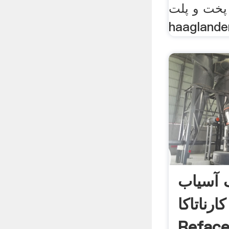
 پخت و پلت
haaglanden
 آسیاب
ارناتاکا