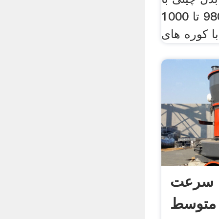
پخت پایین بین 980 تا 1000
ا کوره های
ا سرعت
متوسط