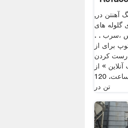
 آهنتن در,
 گلوله های
 ،سرب . .
وپ برای از
درست کردن
آنلاین » از
غربالگری 50 تن در ساعت. 120
تن در