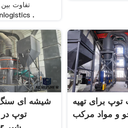
تفاوت بین
logistics .
توپ برای تهیه
شیشه ای سنگ
و و مواد مرکب
توپ در ک
Refacer شیر