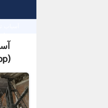
h
آسی
pp
)