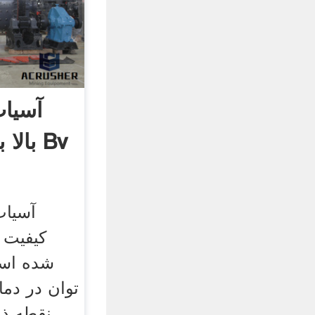
آسیاب
بالا ب
آسیاب 
کیفیت ع
شده است
توان در دماه
نقطه ذو