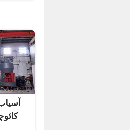
آسیاب 
کائوچ