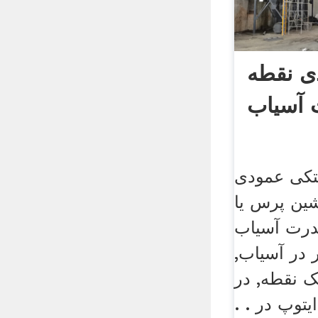
ی نقطه
 آسیاب
تکی عمودی
شین پرس یا
 آسیاب GMC .
در آسیاب,
 نقطه, در
یتوپ در . .