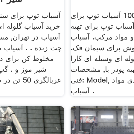
کائو 1000 آسیاب توپ برای
آسیاب توپ برای سنگ
یاب توپ برای تهیه
خرید آسیاب گلوله ای
و مواد مرکب. آسیاب
آسیاب در تهران, مس
بوش برای سیمان فک.
چت زنده . . آسیاب ت
له ای وسیله ای کارا
مخلوط کن برای 
یه پودر با, مشخصات
شیر موز و . گپ 
فنی: Model, دانه بندی مواد
آسیاب .