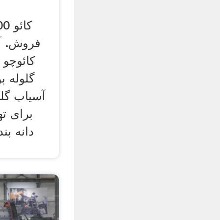
فروش. آس
کائوچو 
گلوله 
آسیاب گلو
برای ته