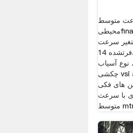
رعت متوسط
محیطیfinacoop. آسیاب
غیر سرعت
فرتشده 14. msm سرعت
 نوع آسیاب
چکشی vsi arcrusehrs سری
 فکی jc دستگاه
ی با سرعت