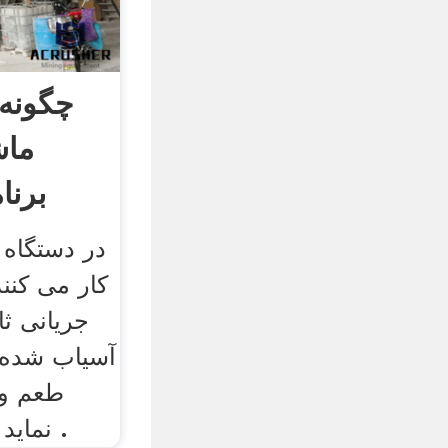
چگونه 
ماش
برنا
در دستگاه 
کار می کنن
جریانی ثا
آسیاب شده ق
طعم و 
نماید .در ادامه طرز . 5آب .