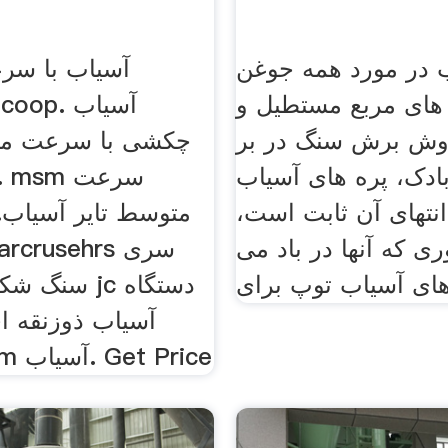
 در مورد همه جوغن
آسیاب با س
های مربع مستطیل و
روش برش سنگ در بر
چکشی با سرعت مت
ادک، پره های آسیاب
انتهای آن ثابت است،
متوسط تایر آسیاب.
ی که آنها در باد می
های آسیاب توپ برای
سنگ شکن های
آسیاب ذوزنقه ا
متوسط mtm آسیاب. Get Price