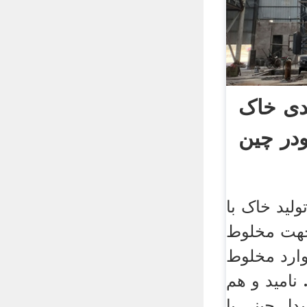
دی خاک
در چین
لید خاک با
رصد جهت مخلوط
ارد مخلوط
نامید و هم
دل چینی با