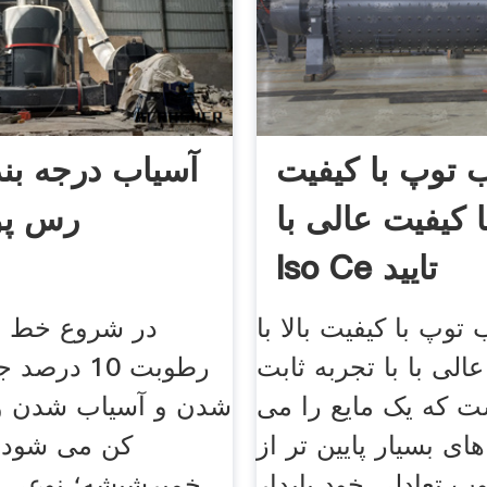
 توپ با کیفیت
آسیاب درجه بن
ا کیفیت عالی با Bv
رس پو
Iso Ce تایید
توپ با کیفیت بالا با
در شروع خط تو
الی با با تجربه ثابت
رطوبت 10 د
 که یک مایع را می
شدن و آسیاب شدن و
ای بسیار پایین تر از
کن می شود. 
ب تعادلی خود پایدار
خمیرشیشه؛ نوعی ب