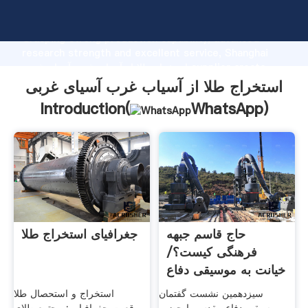
استخراج طلا از آسیاب غرب آسیای غربی manufacturer
Grasping strong production capability, advanced
research strength and excellent service, Shanghai
استخراج طلا از آسیاب غرب آسیای غربی supplier create
the value and bring values to all of customers.
استخراج طلا از آسیاب غرب آسیای غربی
Introduction(
WhatsApp
)
حاج قاسم جبهه
جغرافیای استخراج طلا
فرهنگی کیست؟/
خیانت به موسیقی دفاع
مقدس
سیزدهمین نشست گفتمان
استخراج و استحصال طلا