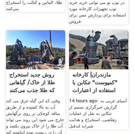
در توپ تو می توانی خرید خرید
طلا، الماس و کبالت را استخراج
توپ تجهیزات کارخانه مورد
می‌کنند.
استفاده برای پردازش مس برای
فروش.
مازندران| کارخانه
روش جدید استخراج
"کمپوست" تنکابن با
طلا از خاک/ گیاهانی
استفاده از اعتبارات
که طلا جذب می‌کنند
14 hours ago· آسیای غربی به
وقتی که این گیاه عرق می کند
گزارش خبرگزاری تسنیم از
آب به بالا کشیده و از طریق
تنکابن به نقل از عملیات
منافذ کوچکی بر روی برگهایش
زهکشی، استخراج و هدایت
خارج می شود این روند می تواند
شیرابه لندفیل
آب طلا را از خاک بیرون بکشد و
آن را در زیست توده انباشته کند