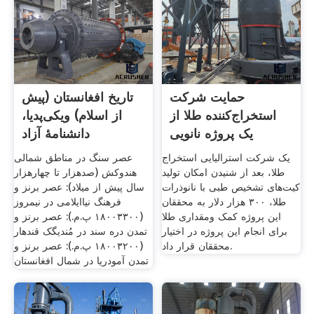
حمایت شرکت
تاریخ افغانستان (پیش
استخراج‌کننده طلا از
از اسلام) ویکی‌پدیا،
یک پروژه نانویی
دانشنامهٔ آزاد
دانشگاهی
یک شرکت استرالیایی استخراج
عصر سنگ در مناطق شمالی
طلا، بعد از شنیدن امکان تولید
هندوکش (صدهزار تا چهارهزار
کیت‌های تشخیص طبی با نانوذرات
سال پیش از میلاد): عصر برنز و
طلا، ۳۰۰ هزار دلار به محققان
فرهنگ نیاایلامی در نیمروز
این پروژه کمک ومقداری طلا
(۱۸۰۰۳۳۰۰ پ.م.): عصر برنز و
برای انجام این پروژه در اختیار
تمدن دره سند در مُندیگک قندهار
محققان قرار داد.
(۱۸۰۰۳۲۰۰ پ.م.): عصر برنز و
تمدن آمودریا در شمال افغانستان