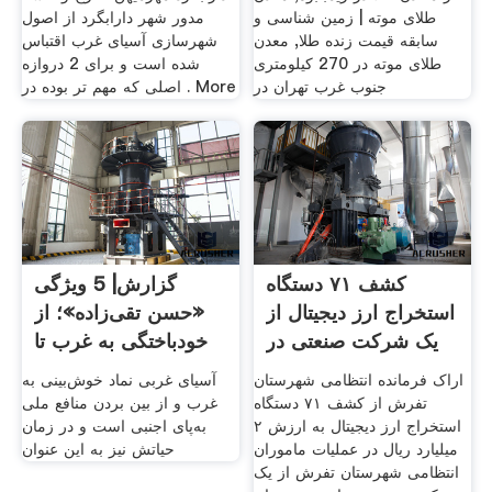
طلای موته | زمین شناسی و
مدور شهر دارابگرد از اصول
سابقه قیمت زنده طلا, معدن
شهرسازی آسیای غرب اقتباس
طلای موته در 270 كیلومتری
شده است و برای 2 دروازه
جنوب غرب تهران در
اصلی که مهم تر بوده در . More
کشف ۷۱ دستگاه
گزارش| 5 ویژگی
استخراج ارز دیجیتال از
«حسن تقی‌زاده»؛ از
یک شرکت صنعتی در
خودباختگی به غرب تا
تفرش
خدمت
اراک فرمانده انتظامی شهرستان
آسیای غربی نماد خوش‌بینی به
تفرش از کشف ۷۱ دستگاه
غرب و از بین بردن منافع ملی
استخراج ارز دیجیتال به ارزش ۲
به‌پای اجنبی است و در زمان
میلیارد ریال در عملیات ماموران
حیاتش نیز به این عنوان
انتظامی شهرستان تفرش از یک