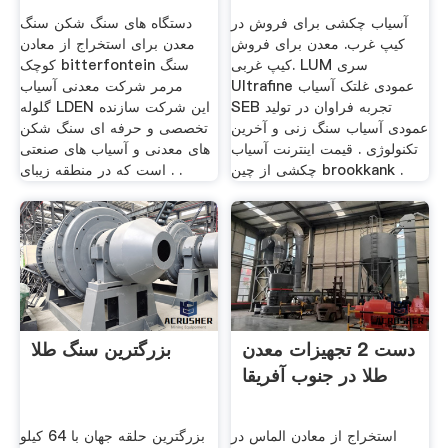
آسیاب چکشی برای فروش در
دستگاه های سنگ شکن سنگ
کیپ غرب. معدن برای فروش
معدن برای استخراج از معادن
کیپ غربی. LUM سری
کوچک bitterfontein سنگ
Ultrafine عمودی غلتک آسیاب
مرمر شرکت معدنی آسیاب
SEB تجربه فراوان در تولید
گلوله LDEN این شرکت سازنده
عمودی آسیاب سنگ زنی و آخرین
تخصصی و حرفه ای سنگ شکن
تکنولوژی . قیمت اینترنت آسیاب
های معدنی و آسیاب های صنعتی
چکشی از چین brookkank .
است که در منطقه زیبای . .
دست 2 تجهیزات معدن
بزرگترین سنگ طلا
طلا در جنوب آفریقا
استخراج از معادن الماس در
بزرگترین حلقه جهان با 64 کیلو