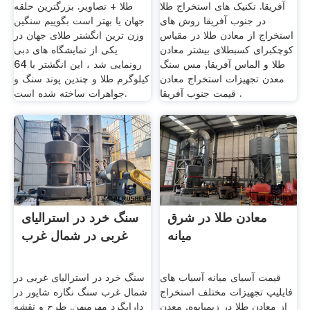
آفریقا. تکنیک های استخراج طلا
طلا + تصاویر. بزرگترین حلقه
در جنوب آفریقا روش های
جهان یا بهتر است بگوییم سنگین
استخراج از معادن طلا در مقیاس
وزن ترین انگشتر طلای جهان در
کوچکبرای کسبطلای بیشتر معادن
یکی از نمایشگاه های دبی
طلا و الماس آفریقا, مس سنگ
رونمایی شد ، این انگشتر با 64
معدن تجهیزات استخراج معادن
کیلوگرم طلا و چندین پوند سنگ و
قیمت جنوب آفریقا .
جواهرات ساخته شده است.
معادن طلا در شرق
سنگ خرد در استرالیای
میانه
غربی در شمال غرب
قیمت آسیای میانه آسیاب های
سنگ خرد در استرالیای غربی در
فایلیپ تجهیزات مختلف استخراج
شمال غرب سنگ نگاره شاپور در
از معادن طلا در زیمبابوه, معدن
دارابگرد مهرمیهن. طرح و نقشه