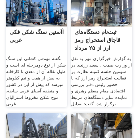
ثبت‌نام دستگاه‌های
اآستین سنگ شکن فکی
قاچاق استخراج رمز
غربی
ارز از ۲۵ مرداد
به گزارش خبرگزاری مهر به نقل
بگفته مهندس کشانی این سنگ
از وزارت صمت ، سعید زرندی در
شکن از نوع دومرحله ای است و
سومین جلسه کمیته نظارت بر
طول نقاله آن از معدن تا کارخانه
فعالیت استخراج رمز ارز که با
به بیش از هفت و نیم کیلومتر
حضور رئیس دفتر بررسی
میرسد که پیش از این در کشور
اقتصادی مقام معظم رهبری و
و منطقه آسیای غربی سابقه.
نماینده سایر دستگاه‌های مرتبط
موج شکن مخروط استرالیای
برگزار شد، گفت: به‌دلیل
غربی