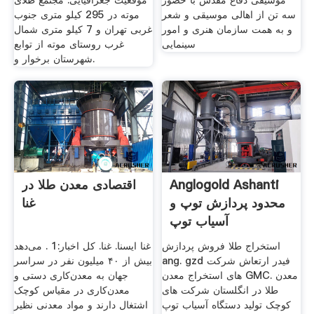
موسیقی دفاع مقدس با حضور
موقعیت جغرافیایی: مجتمع طلای
سه تن از اهالی موسیقی و شعر
موته در 295 کیلو متری جنوب
و به همت سازمان هنری و امور
غربی تهران و 7 کیلو متری شمال
سینمایی
غرب روستای موته از توابع
شهرستان برخوار و.
Anglogold Ashanti
اقتصادی معدن طلا در
محدود پردازش توپ و
غنا
آسیاب توپ
استخراج طلا فروش پردازش
غنا ایسنا. غنا. کل اخبار:1 . می‌دهد
ang. gzd فیدر ارتعاش شرکت
بیش از ۴۰ میلیون نفر در سراسر
های استخراج معدن GMC. معدن
جهان به معدن‌کاری دستی و
طلا در انگلستان شرکت های
معدن‌کاری در مقیاس کوچک
کوچک تولید دستگاه آسیاب توپ
اشتغال دارند و مواد معدنی نظیر