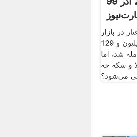
امروز 24 آذر 99
رت‌نیوز
 طلا گرمی 18 عیار در بازار
آزاد دیروز، یک میلیون و 129
400 معامله شد. اما
ا و سکه چه
یی می‌شود؟