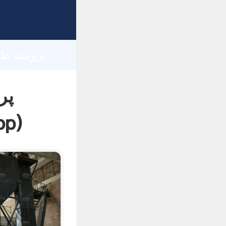
h
پر
pp
)