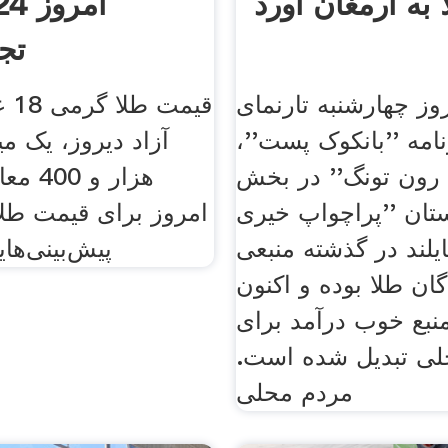
 به ارمغان آورد
تجا
وز چهارشنبه تارنمای
قیمت
امه ''بانکوک پست''،
 رون تونگ'' در بخش
هزار و 
تان ''پراچواپ خیری
امروز برای قیمت طل
ایلند در گذشته منبعی
پیش‌بینی‌ها
ان طلا بوده و اکنون
نبع خوب درآمد برای
لی تبدیل شده است.
مردم محلی