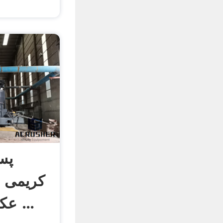
پس
کریمی د
عکس شبکه خبری ...