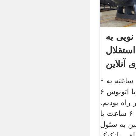
نویی به
استقلال
آنلاین
· در پروازی هشت ساعته به
بانکوک رفته و سپس با اتوبوس ۶
 راه بودیم.
همین مسیر را ۶ ساعت با
س به سئول
راهی بانکوک