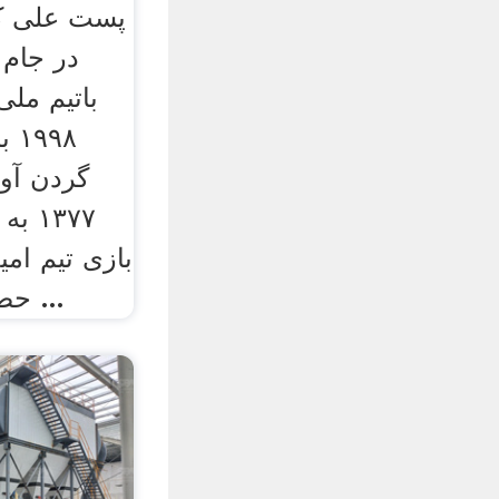
پست علی کر
در جام 
باتیم ملی
۹۸
گردن آو
۱۳۷۷
بازی تیم ام
حضور در تمام مسابقات ...