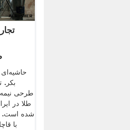
تجار
ص
حاشیه‌ای 
بکر. ت
طرحی نیمه‌ک
طلا در ایرا
شده است. مس
با قاچا