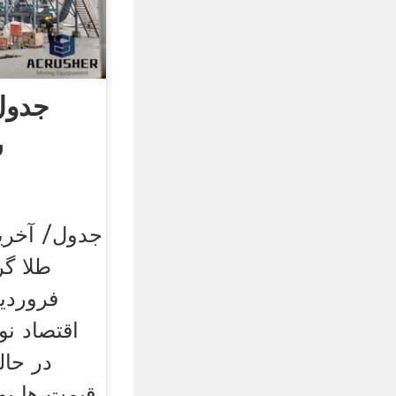
جدول
س
جدول/ آخری
اقتصاد نو
در حا
قیمت ها بود