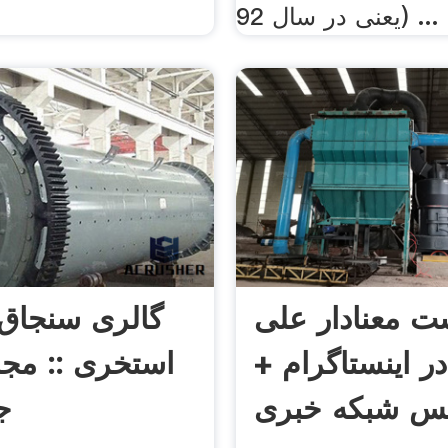
(یعنی در سال 92 ...
ت معنادار علی
گالری سنجاق
ر اینستاگرام +
استخری :: مجل
ج