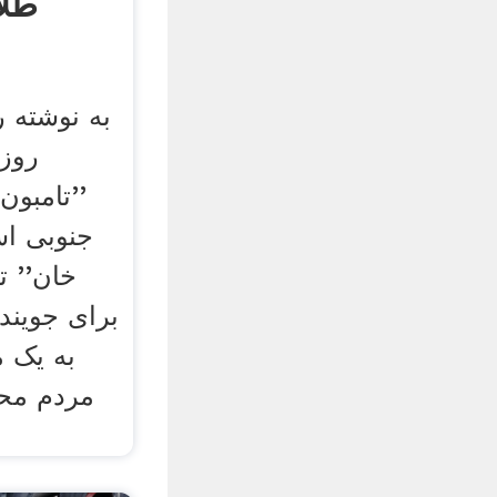
طلا
به نوشته ر
روزن
''تامبون
جنوبی اس
خان'' ت
برای جویندگ
به یک م
مردم مح