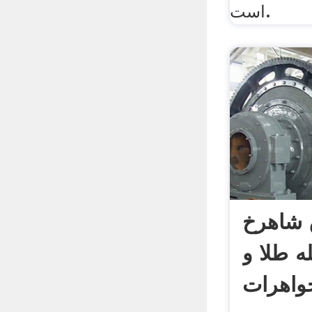
است.
 شاهرخ
ه طلا و
واهرات