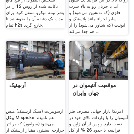
رو به بالا: در این فرایند یک ستون
تشخیص آنتیموان از قلع مایع
آب با جریان رو به بالا سرب
دکانته شده از روش 12 را در
فلزی (که ته‌نشین می‌شود) و
بشر نیمه میکرو منتقل کنید. برای
سایر اجزاء مانند پلاستیک و
مدت یک دقیقه آن را بجوشانید تا
ابونیت (که شناور می‌شود) را از
تمام h2s خارج گردد.
هم جدا می‌کند ...
موقعیت آنتیموان در
آرسِنیک
جهان وایران
امریکا بازار جهانی مصرف فلز
آرسوپیزیت (سنگ آرسنیک) میس
آنتیموان را با واردات بالای خود در
پیکل Mispickel هم نامیده
دست دارد و پس از آن ژاپن و
می‌شود.(سولفور) که بر اثر
فرانسه با حدود 26 % از کل
حرارت ِ بیشترِن مقدار آرسنیک از