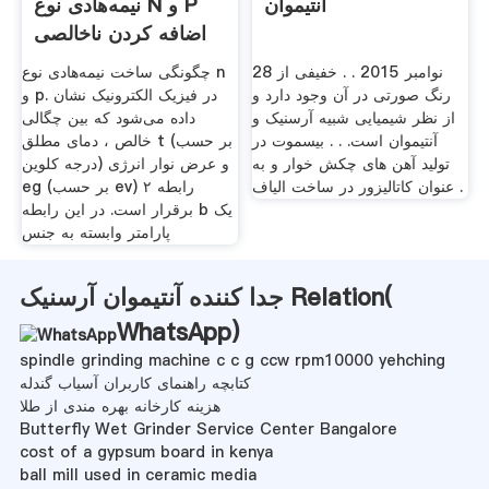
آنتیموان
نیمه‌هادی نوع N و P
اضافه کردن ناخالصی
در ...
28 نوامبر 2015 . . خفیفی از
چگونگی ساخت نیمه‌هادی نوع n
رنگ صورتی در آن وجود دارد و
و p. در فیزیک الکترونیک نشان
از نظر شیمیایی شبیه آرسنیک و
داده می‌شود که بین چگالی
آنتیموان است. . . بیسموت در
خالص ، دمای مطلق t (بر حسب
تولید آهن های چکش خوار و به
درجه کلوین) و عرض نوار انرژی
عنوان کاتالیزور در ساخت الیاف .
eg (بر حسب ev) رابطه ۲
برقرار است. در این رابطه b یک
پارامتر وابسته به جنس
جدا کننده آنتیموان آرسنیک Relation(
WhatsApp
)
spindle grinding machine c c g ccw rpm10000 yehching
کتابچه راهنمای کاربران آسیاب گندله
هزینه کارخانه بهره مندی از طلا
Butterfly Wet Grinder Service Center Bangalore
cost of a gypsum board in kenya
ball mill used in ceramic media