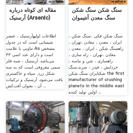
سنگ شکن سنگ شکن
مقاله ای کوتاه درباره
سنگ معدن آنتیموان
آرسنیک (Arsenic)
سنگ شکن فکی ،سنگ شکن ،
اطلاعات اولیهآرسنیک ، عنصر
ایران ، معدن ، معادن ،تهران ،
شیمیایی است که در جدول
راهسنگ شکن ، ایران ، معدن ،
تناوبی با علامت As مشخص
معادن ،تهران ، راه سازی ،
است و دارای عدد اتمی ۳۳
راهسازی ، شن و ماسه ،
می‌باشد. آرسنیک ، شبه فلز
خردایش ، فیدر ، سرند.سنگ
سمی معروفی است که به سه
شکنایران سنگ شکن the first
شکل زرد ِ سیاه و خاکستری
manufacturer of crushing
یافت می‌شود. آرسنیک و ترکیبات
planets in the middle east
آن ، بعنوان آفت‌کش ...
اولین تولید کننده ...