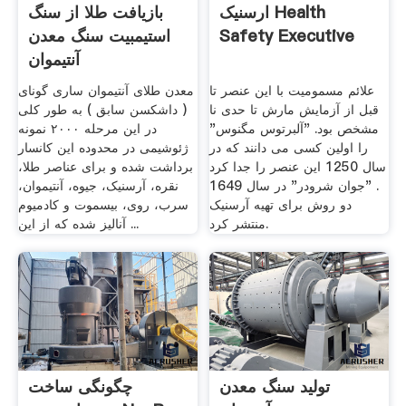
ارسنیک Health
بازیافت طلا از سنگ
Safety Executive
استیمبیت سنگ معدن
آنتیموان
علائم مسمومیت با این عنصر تا
معدن طلای آنتیموان ساری گونای
قبل از آزمایش مارش تا حدی نا
( داشکسن سابق ) به طور کلی
مشخص بود. "آلبرتوس مگنوس"
در این مرحله ۲۰۰۰ نمونه
را اولین کسی می دانند که در
ژئوشیمی در محدوده این کانسار
سال 1250 این عنصر را جدا کرد
برداشت شده و برای عناصر طلا،
. "جوان شرودر" در سال 1649
نقره، آرسنیک، جیوه، آنتیموان،
دو روش برای تهیه آرسنیک
سرب، روی، بیسموت و کادمیوم
منتشر کرد.
آنالیز شده که از این ...
تولید سنگ معدن
چگونگی ساخت