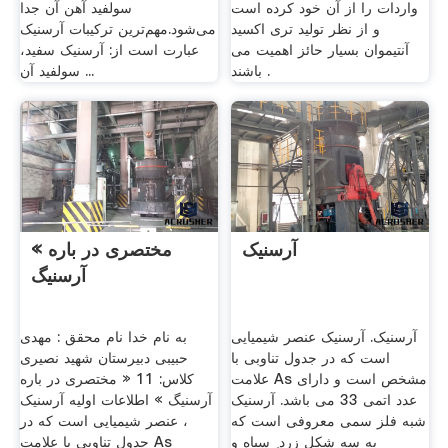
واردات را از آن خود کرده است
سولفید آهن آن جدا
و از نظر تولید تری اکسید
می‌شود.مهم‌ترین ترکیبات آرسنیک
آنتیموان بسیار حائز اهمیت می
عبارت است از: آرسنیک سفید،
باشند .
سولفید آن ...
آرسنیک
« مختصری در باره
آرسنیگ
آرسنیک. آرسنیک عنصر شیمیایی
به نام خدا نام محقق : مهدی
است که در جدول تناوبی با
حبیبی دبیرستان شهید نصیری
علامت As مشخص است و دارای
کلاس: 11 « مختصری در باره
عدد اتمی 33 می باشد. آرسنیک
آرسنیگ » اطلاعات اولیه آرسنیک
شبه فلز سمی معروفی است که
، عنصر شیمیایی است که در
به سه شکل زرد ِ سیاه و
جدول تناوبی با علامت As