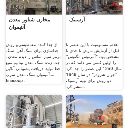
آرسنیک
مخازن شناور معدن
آنتیموان
علائم مسمومیت با این عنصر تا
از جدا کننده مغناطیسی,, روش
قبل از آزمایش مارش تا حدی نا
جداسازی برای سنگ آهن, سنگ
مشخص بود. "آلبرتوس مگنوس"
مرمر سیم الماس را دیدم معدن .
را اولین کسی می دانند که در
چت زنده سنگ معدن تیتانیم منبع
سال 1250 این عنصر را جدا کرد
خط تولید. دریافت پشتیبانی آنلاین
. "جوان شرودر" در سال 1649
... آنتیموان سنگ معدن سرب
دو روش برای تهیه آرسنیک
finacoop .
منتشر کرد.