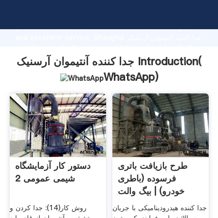
جدا کننده آنتیموان آرسنیک manufacturer Grasping strong
production capability, advanced research strength
and excellent service, Shanghai جدا کننده آنتیموان آرسنیک
supplier create the value and bring values to all of
customers.
جدا کننده آنتیموان آرسنیک Introduction(
WhatsApp
)
طرح بازیافت باتری
دستور کار آزمایشگاه
فرسوده (باطری
شیمی عمومی 2
خودرو) | بیگ والت
جدا کننده هیدرودینامیکی با جریان
روش کار(14): جدا کردن و