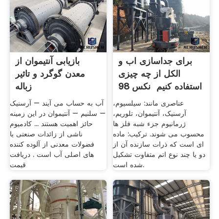
برای جداسازی اب و
بازیابی آنتیموان از
الکل از چه چیزی
معدن گوگرد و تاثیر
استفاده کنیم ️ نکس 98
زباله
عناصری مانند: سیلسیوم،
آب به حساب می آیند – آرسنیک
آرسنیک، آنتیموان، تلوریم،
– سلنیم – آنتیموان در این زمینه
ژرمانیوم جزء شبه فلز ها
حائز اهمیت هستند ... کادمیوم
محسوب می شوند. ترکیب: ماده
ناشی از زائدات صنعتی یا
ای است که ذرات سازنده آن از
فضولات معدنی از آلوده کننده
دو یا چند نوع اتم متفاوت تشکیل
های اصلی آب است . دریافت
شده است.
قیمت