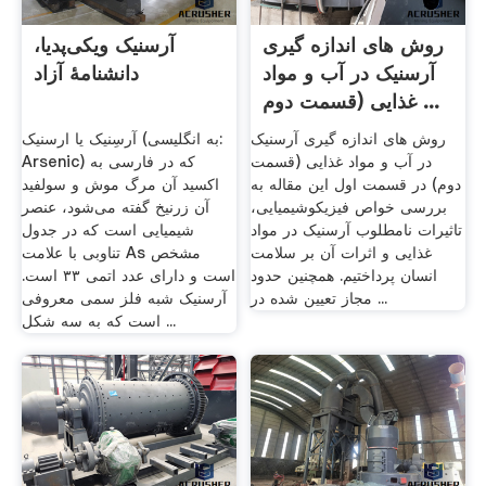
روش های اندازه گیری
آرسنیک ویکی‌پدیا،
آرسنیک در آب و مواد
دانشنامهٔ آزاد
غذایی (قسمت دوم ...
روش های اندازه گیری آرسنیک
آرسِنیک یا ارسنیک (به انگلیسی:
در آب و مواد غذایی (قسمت
Arsenic) که در فارسی به
دوم) در قسمت اول این مقاله به
اکسید آن مرگ موش و سولفید
بررسی خواص فیزیکوشیمیایی،
آن زرنیخ گفته می‌شود، عنصر
تاثیرات نامطلوب آرسنیک در مواد
شیمیایی است که در جدول
غذایی و اثرات آن بر سلامت
تناوبی با علامت As مشخص
انسان پرداختیم. همچنین حدود
است و دارای عدد اتمی ۳۳ است.
مجاز تعیین شده در ...
آرسنیک شبه فلز سمی معروفی
است که به سه شکل ...