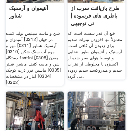
طرح بازیافت سرب از
آنتیموان و آرسنیک
باطری های فرسوده |
شناور
تی توجیهی
قلع آن قدر سست است که
شن و ماسه سیلیس تولید کننده
معمولاً تنها افزودن نیترات سدیم
در جهان [0312] آنتیموان و
برای زدودن آن کافی است.
آرسنیک شناور [0311] مهر و
آرسنیک و آنتیموان بطور انتخابی
موم آب سنگ شکن [0310]
و توسط هوای سیر شده از
دستگاه fantini معدن [0308]
اکسیژن یا مخلوطی از نیترات
شن و ماسه کثیف ماشین فیلتر
سدیم و هیدروکسید سدیم زدوده
[0305] ماشین فرز ذرت کوچک
می گردد.
[0304] آمار در مشخصات
[0302]