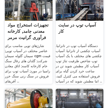
آسیاب توپ در سایت
تجهیزات استخراج مواد
کار
معدنی جامد, کارخانه
فرآوری گرانیت مرمر
دستگاه آسیاب توپ در تانزانیا.
شارژهای توپی مناسب برای
آسیاب چکشی از تانزانیا. آسیاب
عناصر مختلف در آسیاب توپی;
چکشی های مختلف با یک آسیاب
سیمان گلوله سیمان cgm قیمت
توپ شاخص ظرفیت تناژ توپ
شرکت; گلدان های زغال سنگ
آسیاب کار مطمئن شوید تن در
خام کارخانه کاسه; اتاق معادن
ساعت خرد کردن گیاه برای
زامبیا در مورد; آسیاب توپ برای
فروش استفاده می کنترل کنید،
فروش در سنگ زنی سنگ خزر
اما مطمئن شوید که در آسیاب ...
آفریقای ...