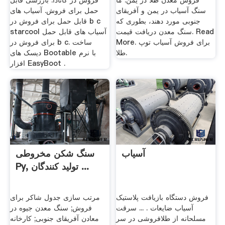
فروش معدن طلا در یمن. ما
فروش در کانادا. بازرسی قابل
سنگ آسیاب در یمن و آفریقای
حمل برای فروش. آسیاب های
جنوبی مورد دهند، بطوری كه
قابل حمل برای فروش در b c
سنگ معدن دریافت قیمت. Read
starcool آسیاب های قابل حمل
More. برای فروش آسیاب توپ
برای فروش در b c. ساخت
طلا.
دیسک های Bootable با نرم
افزار EasyBoot .
آسیاب
سنگ شکن مخروطی
Py, تولید کنندگان ...
فروش دستگاه بازیافت پلاستیک
مرتب سازی جدول شاکر برای
آسیاب ضایعات . ... سرقت
فروش; سنگ معدن جیوه در
مسلحانه از طلافروشی در سر
معادن آفریقای جنوبی; کارخانه