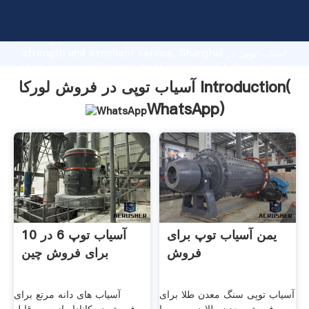
آسیاب توپی در فروش لورکا manufacturer Grasping
strong production capability, advanced research
strength and excellent service, Shanghai آسیاب توپی در
فروش لورکا supplier create the value and bring values
to all of customers.
آسیاب توپی در فروش لورکا Introduction(
WhatsApp
)
یمن آسیاب توپ برای
آسیاب توپ 6 در 10
فروش
برای فروش چین
آسیاب توپی سنگ معدن طلا برای
آسیاب های دانه مرتع برای