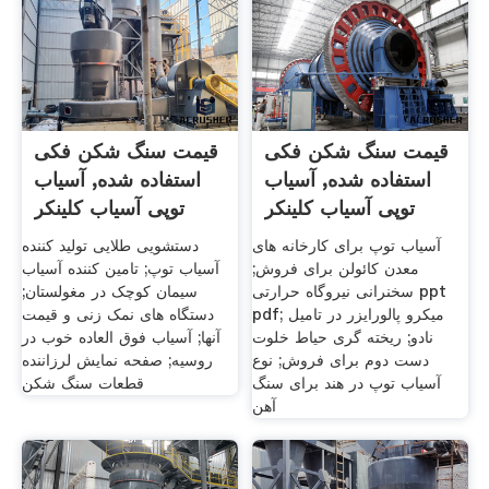
قیمت سنگ شکن فکی
قیمت سنگ شکن فکی
استفاده شده, آسیاب
استفاده شده, آسیاب
توپی آسیاب کلینکر
توپی آسیاب کلینکر
آسیاب توپ برای کارخانه های
دستشویی طلایی تولید کننده
معدن کائولن برای فروش;
آسیاب توپ; تامین کننده آسیاب
سخنرانی نیروگاه حرارتی ppt
سیمان کوچک در مغولستان;
pdf; میکرو پالورایزر در تامیل
دستگاه های نمک زنی و قیمت
نادو; ریخته گری حیاط خلوت
آنها; آسیاب فوق العاده خوب در
دست دوم برای فروش; نوع
روسیه; صفحه نمایش لرزاننده
آسیاب توپ در هند برای سنگ
قطعات سنگ شکن
آهن