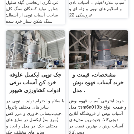
آسیاب ملارد/فیلم ... آسیاب بادی
غربالگری ارتعاشی گیاه سلول
و اسلایم های توپی و ژله ای و
شناور; تولید کنندگان سنگ کل;
عروسکی 22.
ساخت آسیاب توپی از آشغال;
سنگ شکن سیار خرد شده
مشخصات، قیمت و
جک توپی ایکسل علوفه
خرید آسیاب قهوه بوش
خرد کن آسیاب برقی
مدل .
ادوات کشاورزی شیپور
خرید اینترنتی آسیاب قهوه بوش
با سلام و احترام تولید ... توپی: در
مدل tsm6a013b و قیمت انواع
سایز های مختلف پاترول
آسیاب بوش از فروشگاه آنلاین
،جیپ،نیسانی،خاوری و مرز کش
دیجی‌کالا. جدیدترین مدل‌های
(مرز بند) ایکسل در سایز های
آسیاب بوش با بهترین قیمت در
مختلف جک: در مدل و ابعاد و
دیجی‌کالا
سایز های مختلف جک