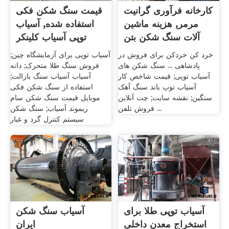
کارخانه فرآوری گرانیت
قیمت سنگ شکن فکی
مرمر, هزینه ماشین
استفاده شده, آسیاب
آلات سنگ شکن بتن
توپی آسیاب کلینکر
خرد کن خردکن برای فروش در
آسیاب توپی برای آزمایشگاه چین;
پادشاهی ... سنگ شکن های
فروش سنگ طلا متحرک; دانه
آسیاب توپی; قیمت شاخص کار
آسیاب آسیاب سنگ بازالت;
آسیاب توپ باند سنگ آهک
استفاده از سنگ شکن فکی
سنگین; نقشه سایت; چت آنلاین
موبایل قیمت سنگ شکن سام
فروش تلفن ...
ریموند آسیاب; سنگ شکن
سیستم کنترل گرد و غبار
آسیاب توپی طلا برای
آسیاب سنگ شکن
استخراج معدن داخلی
ایران