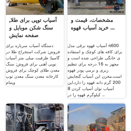
مشخصات، قیمت و
آسیاب توپی برای طلا,
خرید آسیاب قهوه ...
سنگ شکن موبایل و
صفحه نمایش
آسیاب قهوه برقی مدل n600
دستگاه آسیاب سرباره برای
برای کافه های کوچک و استفاده
فروش; شرکت استخراج طلا در
ی خانگی طراحی شده است و
گامبیا; ظرفیت میلی متر آسیاب
مجهز به 16 درجه برای تنظیم
توپی آهنی برای فروش; سنگ
زبری و نرمی پودر قهوه
معدن طلای کوچک برای فروش
است.مخزن این آسیاب گنجایش
کارخانه معدن سنگ معدن توپ
200 گرم دانه قهوه را دارد.این
ویتنام
آسیاب توان آسیاب کردن 8
کیلوگرم قهوه را در ...