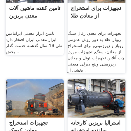
تجهیزات برای استخراج
تامین کننده ماشین آلات
از معادن طلا
معدن بریزبن
تجهیزات برای معدن زغال سنگ
تامین ابزار معدنی ایرانتامین
روباز, طلا به دور روش عمومی
ابزار معدنی ایران افتخار دارد
روباز و زیرزمینی, برای استخراج
طی 19 سال گذشته خدمت گذار
از معادن، سنگ, تجهیزات مورد,
بخش ...
چت آنلاین تجهیزات تونل و معادن
زیرزمینی وینچ دیزلی معدنی
بخشی از .
استرالیا بریزبن کارخانه
تجهیزات استخراج
سازنده استخراج
معادن کوچک