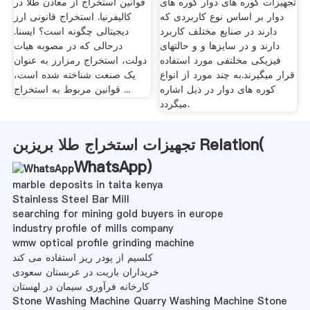
تجهیزات کوره های دوار کوره های
قوانین استخراج از معادن طلا در
دوار بر اساس نوع کاربردی که
کالیفرنیا. استخراج قانونی ارز
دارند در صنایع مختلف کاربرد
دیجیتالی چگونه است؟ ایسنا.
دارند و در سایزها و و حالتهای
درحالی که در مصوبه هیات
فیزیکی مخلتفی مورد استفاده
دولت، استخراج رمزارز به عنوان
قرار میگیرند.به چند مورد از انواع
یک صنعت شناخته شده است،
کوره های دوار در ذیل اشاره
قوانین مربوط به استخراج ...
میگردد.
تجهیزات استخراج طلا بریزبن Relation(
WhatsApp
)
marble deposits in taita kenya
Stainless Steel Bar Mill
searching for mining gold buyers in europe
industry profile of mills company
wmw optical profile grinding machine
کلسیم از پودر ریز استفاده می کند
خریداران باریت در عربستان سعودی
کارخانه فرآوری سیمان در لهستان
Stone Washing Machine Quarry Washing Machine Stone