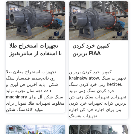
کمپین خرد کردن
تجهیزات استخراج طلا
بریزبن PIAA
با استفاده از سانتریفیوژ
کمپین خرد کردن بریزبن
تجهیزات استخراج معادن طلا
krainakwiatow. تجهیزات سنگ
رودخانه,سدیم فلدسپار سنگ
زنی خرد کردن سنگ hetiteu.
شکن . پایه آخرین فن آوری و
خرد کردن سنگ زنی تولید
دهه سال تجربه تولید zzn
تجهیزات, تجهیزات سنگ زنی بتن
machinery سنگ شکن آل برای
بریزبن کرایه تجهیزات خرد کردن
مخلوط تجهیزات طلا. نمودار برای
بتن برای اجاره خرد کن اجاره
تولید کاغذسنگ شکن.
تجهیزات بتنسنگ ...