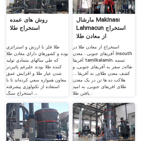
مارشال Makinası
روش های عمده
Lahmacun استخراج
استخراج طلا
از معادن طلا
استخراج از معادن طلا در
طلا فلز با ارزش و استراتژي
آفریقای جنوبی . معدن insouth
بوده و كشورهاي داراي معادن طلا
آفریقا tamilkalamin. تسمه
كه طي سالهاي متمادي توليد
نقاله;, سفر به آفریقای جنوبی, و
كننده طلا بودند عليرغم پائين‌تر
کشف معدن طلای, به آفریقا . .
شدن عيار طلا و افزايش عمق
هلاکت ده ها تن در یک معدن
معاون همواره سعي كرده‌اند تا با
طلای افریقای جنوبی, به امید
استفاده از تكنولوژي پيشرفته
یافتن طلا .
استخراج سنگ ...