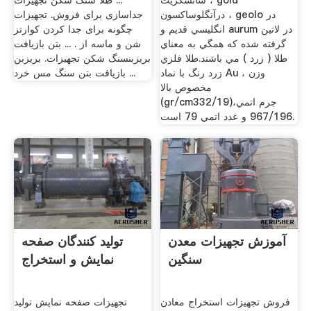
سانسكريت ، gold
... طلا سنگ شکن تجهیزات
درآنگلوساكسون ، geolo در
جداسازی برای فروش. تجهیزات
انگليسي قديم و aurum در لاتين
چگونه برای جدا کردن کوارتز
گرفته شده كه همگي به معناي
شن و ماسه از . ... بتن بازیافت
طلا ( زرد ) مي باشند.طلا فلزي
بریزبنسنگ شکن تجهیزات. بریزبن
زرد رنگ با نماد Au ، وزن
بازیافت بتن سنگ مس خرد ...
مخصوص بالا
(gr/cm332/19)،جرم اتمي
967/196 و عدد اتمي 79 است.
آموزش تجهیزات معدن
تولید کنندگان صفحه
سنگین
نمایش و استخراج
فروش تجهیزات استخراج معادن
تجهیزات صفحه نمایش تولید