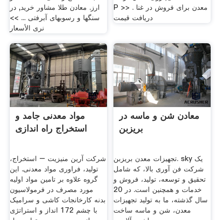
P >> معدن برای فروش در غنا .
ارز. معادن طلا مشاور خرید, در
دریافت قیمت
سنگها و رسوبهای آبرفتی ... >>
نرى الأسعار
معادن شن و ماسه در
مواد معدنی جامد و
بریزبن
استخراج راه اندازی
تجهیزات معدن بریزبن. sky یک
شرکت آرین منیزیت – استخراج،
شرکت فن آوری بالا، که شامل
تولید، فراوری مواد معدنی. این
تحقیق و توسعه، تولید، فروش و
گروه علاوه بر تامین مواد اولیه
خدمات و همچنین است. در 20
مورد مصرف در فرمولاسیون
سال گذشته، ما به تولید تجهیزات
بدنه کارخانجات کاشی و سرامیک
معدن، شن و ماسه ساخت
با چشم 172 انداز و استراتژی