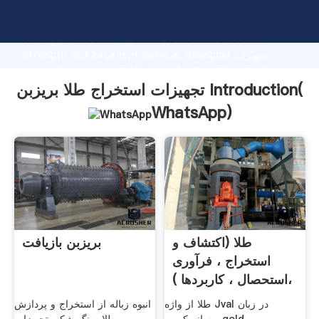
تجهیزات استخراج طلا بریزبن manufacturer Grasping
strong production capability, advanced research
strength and excellent service, Shanghai تجهیزات
استخراج طلا بریزبن supplier create the value and bring
values to all of customers.
تجهیزات استخراج طلا بریزبن Introduction(
WhatsApp
)
طلا (اکتشاف و
بریزبن بازیافت
استخراج ، فرآوری
،استحصال ، کاربردها )
طلا از واژه Jval در زبان
انبوه زباله از استخراج و پردازش