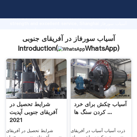
آسیاب سورفاز در آفریقای جنوبی manufacturer Grasping
strong production capability, advanced research
strength and excellent service, Shanghai آسیاب سورفاز
در آفریقای جنوبی supplier create the value and bring
values to all of customers.
آسیاب سورفاز در آفریقای جنوبی
Introduction(
WhatsApp
)
آسیاب چکش برای خرد
شرایط تحصیل در
کردن سنگ ها ...
آفریقای جنوبی آپدیت
2021
ذرت آسیاب آسیاب در آفریقای
شرایط تحصیل در آفریقای