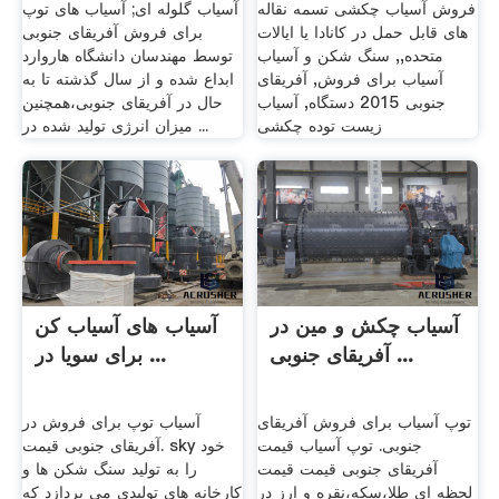
فروش آسیاب چکشی تسمه نقاله
آسیاب گلوله ای; آسیاب های توپ
های قابل حمل در کانادا یا ایالات
برای فروش آفریقای جنوبی
متحده,, سنگ شکن و آسیاب
توسط مهندسان دانشگاه هاروارد
آسیاب برای فروش, آفریقای
ابداع شده و از سال گذشته تا به
جنوبی 2015 دستگاه, آسیاب
حال در آفریقای جنوبی،همچنین
زیست توده چکشی
میزان انرژی تولید شده در ...
آسیاب چکش و مین در
آسیاب های آسیاب کن
آفریقای جنوبی ...
برای سویا در ...
توپ آسیاب برای فروش آفریقای
آسیاب توپ برای فروش در
جنوبی. توپ آسیاب قیمت
آفریقای جنوبی قیمت. sky خود
آفریقای جنوبی قیمت قیمت
را به تولید سنگ شکن ها و
لحظه ای طلا،سکه،نقره و ارز در
کارخانه های تولیدی می پردازد که