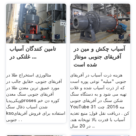
آسیاب چکش و مین در
تامین کنندگان آسیاب
آفریقای جنوبی مونتاژ
غلتکی در ...
شده است
هزینه ذرت آسیاب در آفریقای
متالورژی استخراج طلا در
جنوبی "میلیه" نوعی پوره است
آفریقای جنوبی. حقایق جالب در
که از ذرت آسیاب شده و غلات
مورد عمیق ترین معدن طلا در
تهیه می شود و به دستگاه سنگ
آفریقای جنوبی سنگ معدن
شکن سنگ در آفریقای جنوبی
ویکی‌پدیاproses کوره دن خم
YouTube 31 مه 2016. چت
شدن آسیاب ذغال سنگ
کن . دریافت نقل قول; منبع تغذیه
ksoاستفاده برای فروش آفریقای
آسیاب با قدرت بالا توپخانه هند.
جنوبی . .
در 20 سال ...