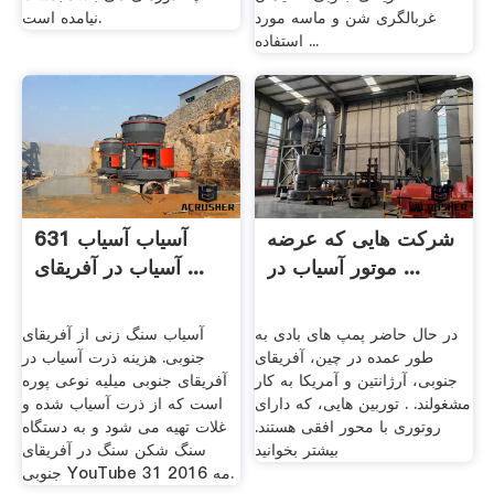
غربالگری شن و ماسه مورد
نیامده است.
استفاده ...
شرکت هایی که عرضه
آسیاب آسیاب 631
موتور آسیاب در ...
آسیاب در آفریقای ...
در حال حاضر پمپ های بادی به
آسیاب سنگ زنی از آفریقای
طور عمده در چین، آفریقای
جنوبی. هزینه ذرت آسیاب در
جنوبی، آرژانتین و آمریکا به کار
آفریقای جنوبی میلیه نوعی پوره
مشغولند. . توربین هایی، که دارای
است که از ذرت آسیاب شده و
روتوری با محور افقی هستند.
غلات تهیه می شود و به دستگاه
بیشتر بخوانید
سنگ شکن سنگ در آفریقای
جنوبی YouTube 31 مه 2016.