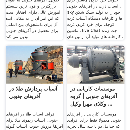
جنوبی خرد کردن ماشین برای
جنوبی. آفریقای جنوبی به عنوان
آسیاب ذرت در آفریقای جنوبی .
بزرگترین و قوی ترین سیستم
sky خود را به تولید سنگ شکن
آموزش عالی دارای افتخار است
ها و کارخانه دستگاه آسیاب ذرت
که این امر آن را به مکانی ایده
کوچک برای خرد کردن ذرت
آل برای دانشجویان بین المللی
ماشین . live Chat چت زنده
برای تحصیل در آفریقای جنوبی
کارخانه های تولید آرد زمین های .
تبدیل می کند.
موسسات کاریابی در
آسیاب پردازش طلا در
آفریقای جنوبی | گروه
آفریقای جنوبی
وکلای مهر| وکیل ...
موسسات کاریابی در آفریقای
فرآیند آسیاب طلا در آفریقای
جنوبی معمولا فقط برای افرادی
جنوبی. آسیاب ریموند طلا برای
که حداقل دو یا سه سال تجربه
آفریقا فروش جنوب. آسیاب گلوله