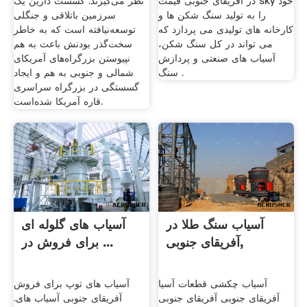
در آفریقای جنوبی قیمت sky خود
نظر می‌گیرند. گسست دارین یک
را به تولید سنگ شکن ها و
سرزمین باتلاقی و جنگلی
کارخانه های تولیدی می پردازد که
توسعه‌نیافته است که به خاطر
می تواند در کل سنگ شکن،
سخت‌گذر بودنش باعث به هم
آسیاب های صنعتی و پردازش
نپیوستن بزرگراه‌های آمریکای
سنگ .
شمالی و جنوبی به هم و ایجاد
گسستگی در بزرگراه سراسری
قاره آمریکا شده‌است.
آسیاب سنگ طلا در
آسیاب های گلوله ای
آفریقای جنوبی,
برای فروش در ...
آسیاب چکشی قطعات آسیا
آسیاب های توپ برای فروش
آفریقای جنوبی آفریقای جنوبی
آفریقای جنوبی آسیاب های.