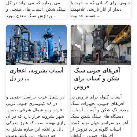
جنوبی برای کسانی که به خرید یا
می پردازد که می تواند در کل
دیدار از آثار تاریخی علاقهمند
سنگ شکن، آسیاب های صنعتی و
هستند جذابیت ...
پردازش سنگ معدن مورد ...
آفریقای جنوبی سنگ
آسیاب بشرویه، اعجازی
شکن و آسیاب برای
در دل ...
فروش
آسیاب گلوله برای فروش در
در شمال غرب خراسان جنوبی و
آفریقای جنوبی. تجهیزات سنگ
در ۸۸ کیلومتری جنوب غربی
معدنسنگ شکن و آسیاب آسیاب.
فردوس و شمال شرقی طبس،
دستگاه های سنگ شکن سنگ
شهر بشرویه قرار دارد که در آن
آهن در سراسر جهان تولید کننده
رازی نهفته است که هنوز مدرکی
· آسیاب گلوله برای فروش از
دال بر اینکه این سازه متعلق به
آفریقای جنوبی · گیاهان
چه دوره‌ای می باشد بدست