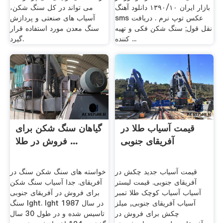
بازار ایران ۱۳۹۰/۱۰ دانلود آهنگ
می تواند در کل سنگ شکن،
sms عکس توپ نرم . دریافت
آسیاب های صنعتی و پردازش
نقل قول; سنگ شکن فکی و تهیه
سنگ معدن مورد استفاده قرار
کننده ...
گیرد.
قیمت آسیاب طلا در
گیاهان سنگ شکن برای
آفریقای جنوبی
فروش در طلا ...
قیمت آسیاب جدید چکش در
خواسته های سنگ شکن سنگ در
آفریقای جنوبی. قیمت لیستر
آفریقای. جدا آسیاب سنگ شکن
آسیاب آسیاب کوچک طلا تمبر
برای فروش در آفریقای جنوبی
آسیاب آفریقای جنوبی, میلز
سنگ lght. lght در سال 1987
چکش برای فروش در
تاسیس شده و در طول 30 سال