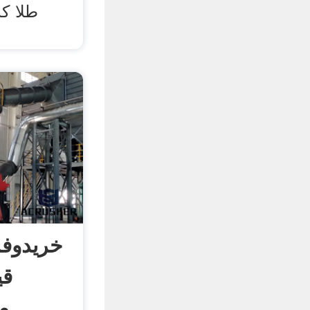
طلا ک
خریدوف
قی
م