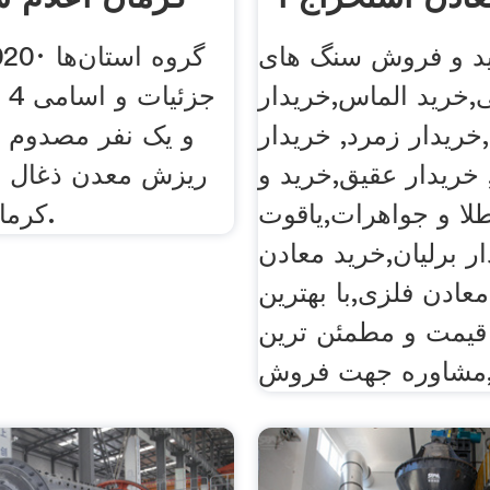
د و فروش سنگ های
 06, 2020
,خرید الماس,خریدار
جز
خریدار زمرد, خریدار
و یک نفر مصدوم ح
 خریدار عقیق,خرید و
ریزش معدن ذغال 
ا و جواهرات,یاقوت
کرمان اعلام شد.
ار برلیان,خرید معادن
عادن فلزی,با بهترین
قیمت و مطمئن ترین