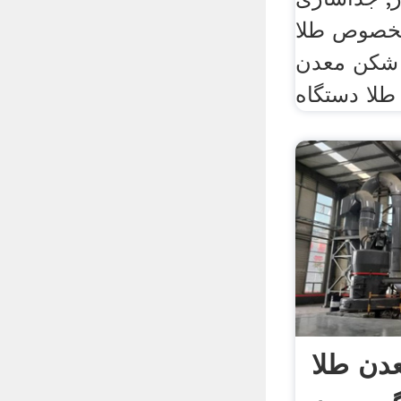
مخصوص طلا
 شکن معدن
اه .
دن طلا