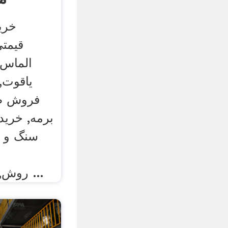
خری
قیمتی
الماس,
یاقوت,
فروش طل
برمه, خرید
سنگ و م
روش,مشاوره جهت فروش ...