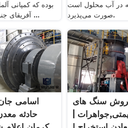
ه در آب محلول است
بوده که کمپانی آلم
صورت می‌پذیرد.
آفریقای جنوبی با ایران ...
روش سنگ های
اسامی جان‌
متی,جواهرات |
حادثه معد
عادن استخراج ا
کرمان اعلام ش