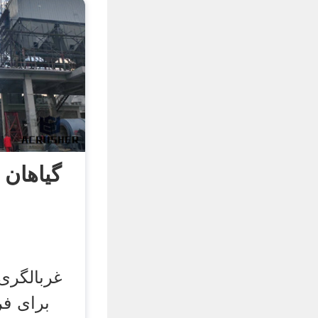
گیاهان
غربالگری
برای ف