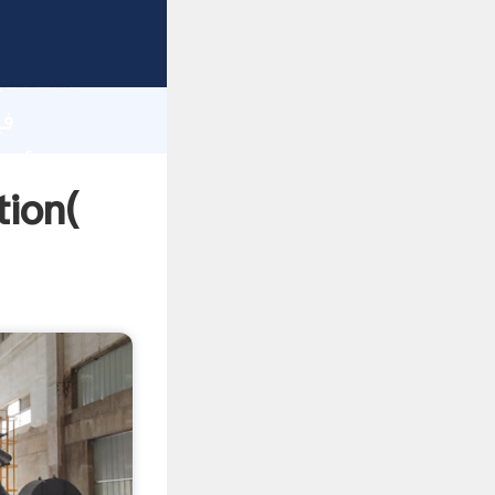
gth and
 of
فیدرهای سنگ