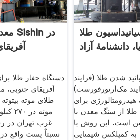
انیداسیون طلا
معدن ط
ا، دانشنامهٔ آزاد
آفریقا
انید شدن طلا (فرایند
دستگاه حفار طلا بر
رایند مک‌آرتورفورست)
آفریقای جنوبی. 
هیدرومتالورژی برای
طلای موته بیتوته
طلا از سنگ معدن با
موته در
ن است. این روش با
غرب تهران در رش
 به کمپلکس شیمیایی
نسبتاٌ پست واقع در 