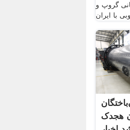
انی گروپ و
باختگان
ن هجدک
د اخبار