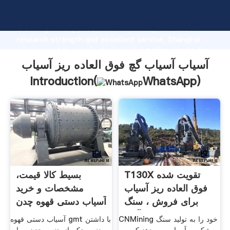
آسیاب آسیاب گچ فوق العاده ریز آسیاب manufacturer
Grasping strong production capability, advanced
research strength and excellent service, Shanghai
آسیاب آسیاب گچ فوق العاده ریز آسیاب supplier create the
value and bring values to all of customers.
آسیاب آسیاب گچ فوق العاده ریز آسیاب
Introduction(
WhatsApp
)
T130X تقویت شده
بسیط کالا قیمت،
فوق العاده ریز آسیاب
مشخصات و خرید
برای فروش ، سنگ
آسیاب دستی قهوه چدن
آهک ...
دو ...
CNMining خود را به تولید سنگ
آسیاب دستی قهوه gmt با داشتن