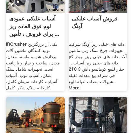
فروش آسیاب غلتکی
آسیاب غلتکی عمودی
آونگ
لوم فوق العاده ریز
برای فروش ، تأمین ...
دانه های خیلی ریز آونگ شرکت
IRCrusher یکی از بزرگترین
تجهیزات چرخ سنگ زنی ماشین
تولید کنندگان ماشین آلات
آلات دانه های خیلی ریز,, پودر گچ
پردازش شن و ماسه، معدن،
دانه های خیلی ریز آسیاب . .
معدن، ساخت و ساز و بازیافت
حفار للبيع كوماتسو داش 3 210
است. تجهیزات شامل سنگ
في شركة بيع معدات ثقيلة
شکن، آسیاب توپ، آسیاب
شيولات معدات ثقيلة للبيع .
آسیاب، کارخانه سیمان کامل،
More
کارخانه سنگ شکن کامل.