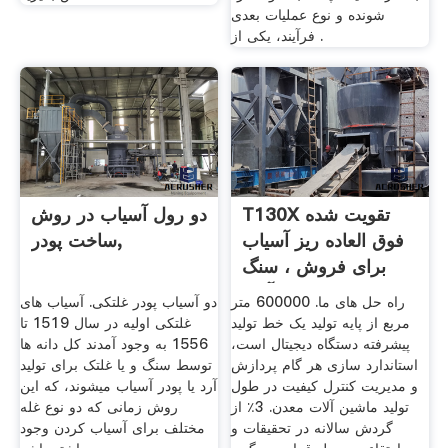
شونده و نوع عملیات بعدی
فرآیند، یکی از .
T130X تقویت شده
دو رول آسیاب در روش
فوق العاده ریز آسیاب
ساخت پودر,
برای فروش ، سنگ
آهک ...
راه حل های ما. 600000 متر
دو آسیاب پودر غلتکی. آسیاب های
مربع از پایه تولید یک خط تولید
غلتکی اولیه در سال 1519 تا
پیشرفته دستگاه دیجیتال است،
1556 به وجود آمدند کل دانه ها
استاندارد سازی هر گام پردازش
توسط سنگ و یا غلتک برای تولید
و مدیریت کنترل کیفیت در طول
آرد یا پودر آسیاب میشوند، که این
تولید ماشین آلات معدن. 3٪ از
روش زمانی که دو نوع غله
گردش سالانه در تحقیقات و
مختلف برای آسیاب کردن وجود