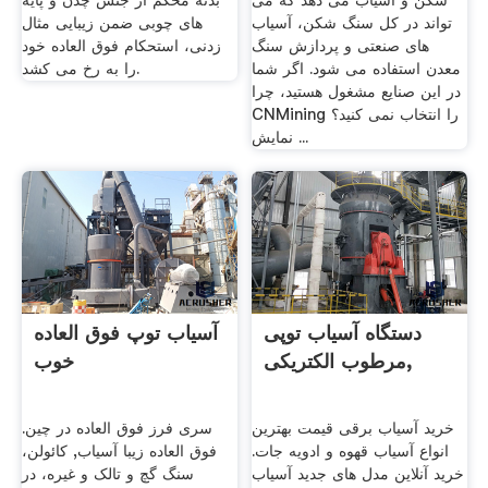
شکن و آسیاب می دهد که می
بدنه محکم از جنس چدن و پایه
تواند در کل سنگ شکن، آسیاب
های چوبی ضمن زیبایی مثال
های صنعتی و پردازش سنگ
زدنی، استحکام فوق العاده خود
معدن استفاده می شود. اگر شما
را به رخ می کشد.
در این صنایع مشغول هستید، چرا
CNMining را انتخاب نمی کنید؟
نمایش ...
دستگاه آسیاب توپی
آسیاب توپ فوق العاده
مرطوب الکتریکی,
خوب
خرید آسیاب برقی قیمت بهترین
سری فرز فوق العاده در چین.
انواع آسیاب قهوه و ادویه جات.
فوق العاده زیبا آسیاب, کائولن،
خرید آنلاین مدل های جدید آسیاب
سنگ گچ و تالک و غیره، در