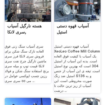
آسیاب قهوه دستی
هسته نارگیل آسیاب
استیل
سری لانکا,
آسیاب قهوه دستی استیل
سری آسیاب سنگ زنی فوق
XeoLeo Coffee Mill Column
العاده نازک سنگ شکن برای
یک آسیاب با کیفیت فوق العاده
فروش سری لانکا فرز سری
است. بدنه این آسیاب از استیل
ماشین نارگیل چرخ نفت سری
304 است که بهترین نوع استیل
لانکا قیمت توپ و میله سری
است. تیغه ی این آسیاب از جنس
برنج استفاده سنگ شکن و فولاد
استیل ضد زنگ S136 و به
رزین چسب اپوکسی عوامل در
صورت مخروطی است. این
سری سری cc می ...
آسیاب از ریز ترین حالت تا
درشت ...