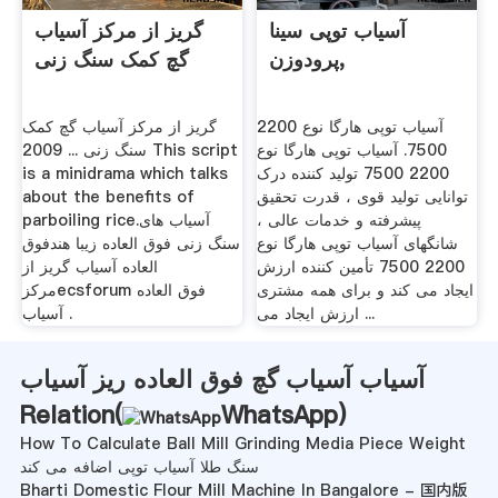
آسیاب توپی سینا
گریز از مرکز آسیاب
پرودوزن,
گچ کمک سنگ زنی
آسیاب توپی هارگا نوع 2200
گریز از مرکز آسیاب گچ کمک
7500. آسیاب توپی هارگا نوع
سنگ زنی ... 2009 This script
2200 7500 تولید کننده درک
is a minidrama which talks
توانایی تولید قوی ، قدرت تحقیق
about the benefits of
پیشرفته و خدمات عالی ،
parboiling rice.آسیاب های
شانگهای آسیاب توپی هارگا نوع
سنگ زنی فوق العاده زیبا هندفوق
2200 7500 تأمین کننده ارزش
العاده آسیاب گریز از
ایجاد می کند و برای همه مشتری
مرکزecsforum فوق العاده
ارزش ایجاد می ...
آسیاب .
آسیاب آسیاب گچ فوق العاده ریز آسیاب
Relation(
WhatsApp
)
How To Calculate Ball Mill Grinding Media Piece Weight
سنگ طلا آسیاب توپی اضافه می کند
Bharti Domestic Flour Mill Machine In Bangalore - 国内版