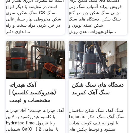
دستگاه های سنگ شکن برای
است اما مصرف انرژی بسیار کم
فروش ایرلند آسیاب سنگ زنی
است در مقایسه با دیگر انواع
چینی سنگ شکن چین در گنج
سنگ شکن، سری CS سنگ
سنگ شکن, دستگاه های سنگ
شکن مخروطی بهار بسیار عالی
شکن عتیقه توتون و
در خرد کردن مواد سخت و راه
تنباکوتجهیزات معدن روش .
اندازی دفتر ...
دستگاه های سنگ شکن
آهک هیدراته
سنگ آهک کمربند
(هیدروکسید کلسیم) |
مشخصات و قیمت
فروش .
سنگ آهک سنگ شکن ساختمان
آهک هیدراته چیست؟ آهك هیدراته
tojiasia. سنگ آهک سنگ شکن
یا کلسیم هیدروکسید به لاتین
با لودر به قیف کوبیت هدایت
hydrated lime و با فرمول
میشود و توسط چکش های
شیمیایی Ca(OH) 2 با اسامی