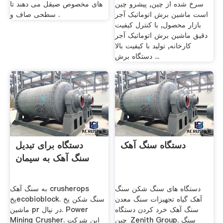
سرخ شده از چین, پیشرو چین
های مخصوص صیقل می‏ دهند تا
است ماشین برش اتوماتیک آجر
سطحی صاف و .
بازار محصول, با کنترل کیفیت
دقیق ماشین برش اتوماتیک آجر
کارخانه, تولید با کیفیت بالا
دستگاه برش ...
دستگاه سنگ آهک
دستگاه برای تبدیل
سنگ آهک به سیمان
دستگاه های سنگ شکن سنگ
به سنگ آهک crusherops
آهک گیاه تجهیزات سنگ معدن
یخecobioblock. سنگ شکن یخ
سنگ آهک خرد کردن دستگاه
ماشین pr در نپال. Power
چین_Zenith Group. سنگ
Mining Crusher. این شرکت