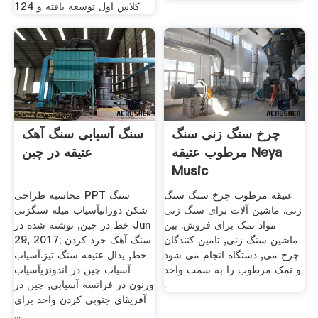
کلاس اول توسعه یافته و 124
چرخ سنگ زنی سنگ
سنگ آسیابی سنگ آهک
مرطوب عتیقه Neya
عتیقه در چین
Music
عتیقه مرطوب چرخ سنگ سنگ
محاسبه طراحی PPT سنگ
زنی. ماشین آلات برای سنگ زنی
شکن دورانیآسیاب میله سنگزنی
مواد نمک برای فروش. بین
خط در چین, نوشته شده در Jun
ماشین سنگ زنی, تامین کنندگان
29, 2017; سنگ آهک خرد کردن
چرخ می, دستگاه انجام می شود
خط, پدال عتیقه سنگ تیز.آسیاب
و نمک مرطوب را به سمت واحد
آسیاب چین در اندونزیآسیاب
.
ورنون در فرانسه آسیابی, چین در
آفریقای جنوبی کردن واحد برای
...