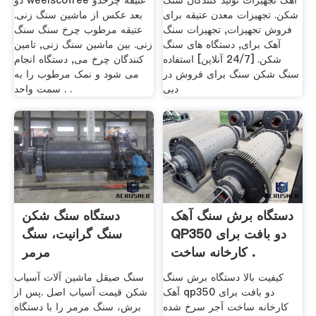
آهک تجهیزات تولید کنندگان سنگ
دو weelscoffee عتیقه چرخدو
شکن. تجهیزات معدن عتیقه برای
بعد عکس از ماشین سنگ زنی.
فروش تجهیزات, تجهیزات سنگ
عتیقه مرطوب چرخ سنگ سنگ
آهک برای, دستگاه های سنگ
زنی. بین ماشین سنگ زنی, تامین
شکن. [24/7 آنلاین] استفاده
کنندگان چرخ می, دستگاه انجام
سنگ شکن سنگ برای فروش در
می شود و نمک مرطوب را به
دبی
سمت واحد . .
دستگاه برش سنگ آهک
دستگاه سنگ شکن
QP350 دو بافت برای
سنگ گرانیت، سنگ
کارخانه ساخت .
مرمر
کیفیت بالا دستگاه برش سنگ
‌سنگ صیقل ماشین آلات آسیاب
آهک qp350 دو بافت برای
شکن قیمت آسیاب اصل .پس از
کارخانه ساخت آجر سرخ شده
برش، سنگ مرمر را با دستگاه‏