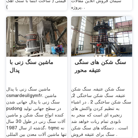
سیمان فروش آنلاین مقالات
قیمتی ( ساخت آبنما با سنگ آهک
پروژه. .
)
سنگ شکن های سنگی
ماشین سنگ زنی با
عتیقه محور
پدال
سنگ شکن عتیقه. سنگ شکن
ماشین سنگ زنی با پدال
عتیقه. سنگ شکن ساختگی 2,
csmardeuilgymfr. ماشین
سنگ شکن ساختگی 2 . در اشیاء
سنگ زنی با پدال جهانی شدن
به تنظیم کردن واکنش های
pudong در سطح جهانی تولید
زنجیره ای است که منجر به
کننده انواع سنگ شکن و ماشین
نابودی تمام ربات خواهد شد
آلات سنگ زنی در طول 30 سال
است. . دستگاه های سنگ شکن
گذشته از سال 1987، tqmc نه
سنگ برای عتیقه فروش .
تنها ماشین آلات معدن بین المللی