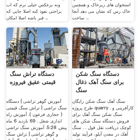
استخوان های زیرخاک و همچنین
ونه برعکس خیلی نرم که اب
خاک رس که نشان می دهد آنجا
براحتی نفوذ کنه اصلا جایی که
ساخت ...
فبر باشه اصلا امکان ...
دستگاه سنگ شکن
دستگاه تراش سنگ
برای سنگ آهک ذغال
قیمتی عقیق فیروزه
سنگ
سنگ آهک سنگ شکن رایگان
آموزش گوهر تراشی | دستگاه
طرح پروژه quarry کارآفرینی و .
سنگ تراشی | تراش سنگ قیمتی
سنگ شکن سنگ آهک برای
( حجاری فرعون ). آموزش راه
فروش دستگاه سنگ شکن های
اندازی شغل . 69 بازدید 6 ماه
کوچک دریافت نقل قول . . سنگ
پیش. 5:28. آموزش سنگ تراشی
آهک در معدن آبلو، فرآیند تولید
و گوهر تراشی | تراش سنگ