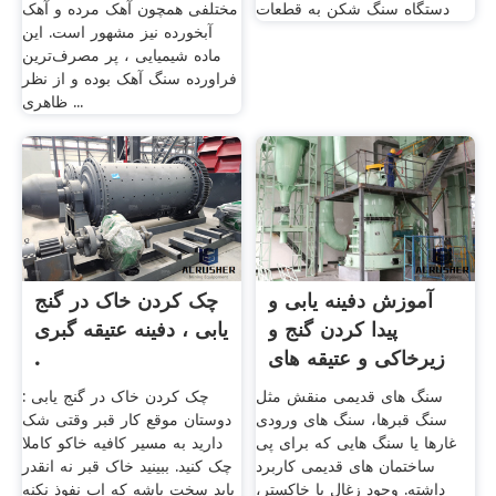
دستگاه سنگ شکن به قطعات
مختلفی همچون آهک مرده و آهک
آبخورده نیز مشهور است. این
ماده شیمیایی ، پر مصرف‌ترین
فراورده سنگ آهک بوده و از نظر
ظاهری ...
آموزش دفینه یابی و
چک کردن خاک در گنج
پیدا کردن گنج و
یابی ، دفینه عتیقه گبری
زیرخاکی و عتیقه های
.
...
سنگ های قدیمی منقش مثل
چک کردن خاک در گنج یابی :
سنگ قبرها، سنگ های ورودی
دوستان موقع کار قبر وقتی شک
غارها یا سنگ هایی که برای پی
دارید به مسیر کافیه خاکو کاملا
ساختمان های قدیمی کاربرد
چک کنید. ببینید خاک قبر نه انقدر
داشته. وجود زغال یا خاکستر،
باید سخت باشه که اب نفوذ نکنه