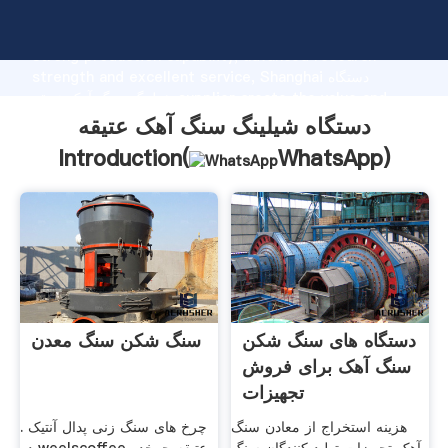
دستگاه شیلینگ سنگ آهک عتیقه manufacturer Grasping
strong production capability, advanced research
strength and excellent service, Shanghai دستگاه
شیلینگ سنگ آهک عتیقه supplier create the value and
bring values to all of customers.
دستگاه شیلینگ سنگ آهک عتیقه
Introduction(
WhatsApp
)
دستگاه های سنگ شکن
سنگ شکن سنگ معدن
سنگ آهک برای فروش
تجهیزات
هزینه استخراج از معادن سنگ
چرخ های سنگ زنی پدال آنتیک .