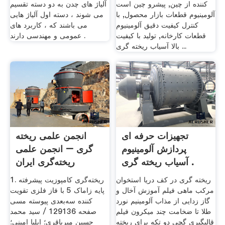
کننده از چین, پیشرو چین است
آلیاژ های چدن به دو دسته تقسیم
آلومینیوم قطعات بازار محصول, با
می شوند ، دسته اول آلیاژ هایی
کنترل کیفیت دقیق آلومینیوم
می باشند که ، کاربرد های
قطعات کارخانه, تولید با کیفیت
عمومی و مهندسی دارند .
بالا آسیاب ریخته گری ...
تجهیزات حرفه ای
انجمن علمی ریخته
پردازش آلومینیوم
گری – انجمن علمی
آسیاب ریخته گری .
ریخته‌گری ایران
ریخته گری در کف دریا استخوان
1. ریخته‌گری کامپوزیت پیشرفته
مرکب ماهی فیلم آموزش آخال و
پایه زاماک 5 با فاز فلزی تقویت
گاز زدایی از مذاب آلومینیم نورد
کننده سه‌بعدی پیوسته مسی
طلا تا ضخامت چند ميکرون فیلم
صفحه 129136 / سید محمد
قالبگیری گچی دو تکه برای ریخته
حسین میرباقری؛ ایلیا امینی؛