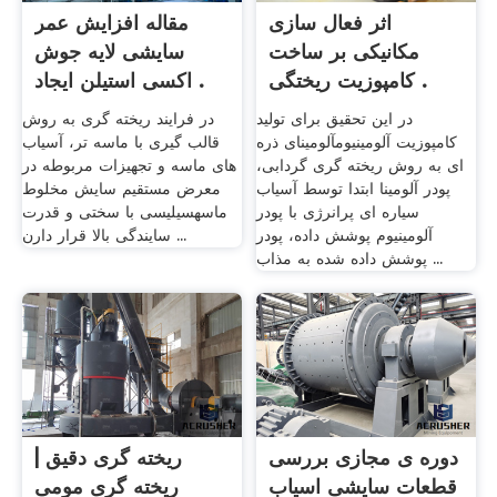
اثر فعال سازی
مقاله افزایش عمر
مکانیکی بر ساخت
سایشی لایه جوش
کامپوزیت ریختگی .
اکسی استیلن ایجاد .
در این تحقیق برای تولید
در فرایند ریخته گری به روش
کامپوزیت آلومینیومآلومینای ذره
قالب گیری با ماسه تر، آسیاب
ای به روش ریخته گری گردابی،
های ماسه و تجهیزات مربوطه در
پودر آلومینا ابتدا توسط آسیاب
معرض مستقیم سایش مخلوط
سیاره ای پرانرژی با پودر
ماسهسیلیسی با سختی و قدرت
آلومینیوم پوشش داده، پودر
سایندگی بالا قرار دارن ...
پوشش داده شده به مذاب ...
دوره ی مجازی بررسی
ریخته گری دقیق |
قطعات سایشی اسیاب
ریخته گری مومی