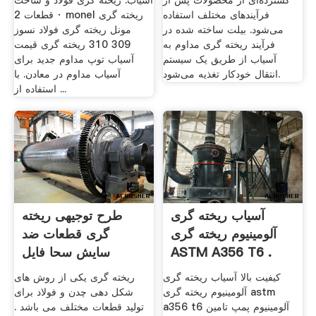
گسترده‌ای از محصولات پس از
آسیاب. ریخته گری فولاد و ساخت
فرآیندهای مختلف استفاده
قطعات 2 · monel ریخته گری
می‌شود. بیلت ساخته شده در
مونل ریخته گری فولاد نسوز
فرآیند ریخته گری مداوم به
309 310 ریخته گری قیمت
آسیاب از طریق یک سیستم
آسیاب توپ مداوم جدید برای
انتقال خودکار تغذیه می‌شود.
آسیاب مداوم در معادن. با
استفاده از ...
آسیاب ریخته گری
طرح توجیهی ریخته
آلومینیوم ریخته گری
گری قطعات ضد
ASTM A356 T6 .
سایش سحا فایل
کیفیت بالا آسیاب ریخته گری
ریخته گری یکی از روش های
آلومینیوم ریخته گری astm
شکل دهی چدن و فولاد برای
a356 t6 آلومینیوم پمپ تامین
تولید قطعات مختلف می باشد .