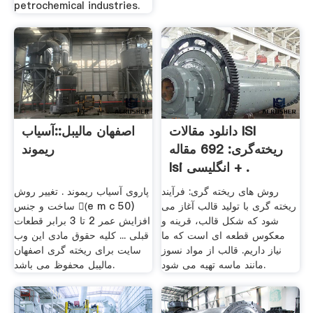
petrochemical industries.
دانلود مقالات ISI
اصفهان مالیبل::آسیاب
ریخته‌گری: 692 مقاله
ریموند
Isi انگلیسی + .
روش های ریخته گری: فرآیند
پاروی آسیاب ریموند . تغییر روش
ریخته گری با تولید قالب آغاز می
ساخت و جنس (ٍe m c 50)
شود که شکل قالب، قرینه و
افزایش عمر 2 تا 3 برابر قطعات
معکوس قطعه ای است که ما
قبلی ... کلیه حقوق مادی این وب
نیاز داریم. قالب از مواد نسوز
سایت برای ریخته گری اصفهان
مانند ماسه تهیه می شود.
مالیبل محفوظ می باشد.