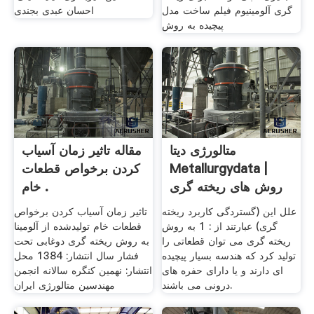
گری آلومینیوم فیلم ساخت مدل
احسان عبدی بجندی
پیچیده به روش
متالورژی دیتا
مقاله تاثیر زمان آسیاب
Metallurgydata |
کردن برخواص قطعات
روش های ریخته گری
خام .
علل این (گستردگی کاربرد ریخته
تاثیر زمان آسیاب کردن برخواص
گری) عبارتند از : 1 به روش
قطعات خام تولیدشده از آلومینا
ریخته گری می توان قطعاتی را
به روش ریخته گری دوغابی تحت
تولید کرد که هندسه بسیار پیچیده
فشار سال انتشار: 1384 محل
ای دارند و یا دارای حفره های
انتشار: نهمین کنگره سالانه انجمن
درونی می باشند.
مهندسین متالورژی ایران