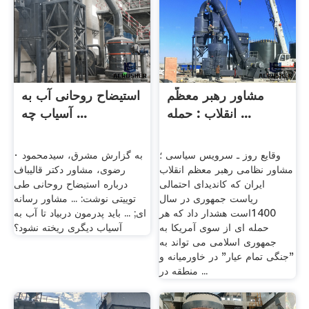
مشاور رهبر معظّم
استیضاح روحانی آب به
انقلاب : حمله ...
آسیاب چه ...
وقایع روز ـ سرویس سیاسی ؛
· به گزارش مشرق، سیدمحمود
مشاور نظامی رهبر معظم انقلاب
رضوی، مشاور دکتر قالیباف
ایران که کاندیدای احتمالی
درباره استیضاح روحانی طی
ریاست جمهوری در سال
توییتی نوشت: ... مشاور رسانه
1400است هشدار داد که هر
ای; ... باید پدرمون دربیاد تا آب به
حمله ای از سوی آمریکا به
آسیاب دیگری ریخته نشود؟
جمهوری اسلامی می تواند به
"جنگی تمام عیار" در خاورمیانه و
منطقه در ...