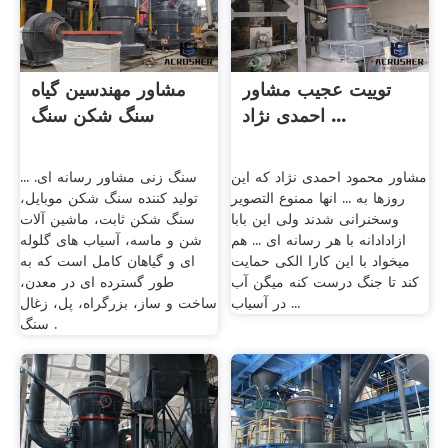
توییت عجیب مشاور
مشاور مهندسین گیاه
احمدی نژاد ...
سنگ شکن سنگ
مشاور محمود احمدی نژاد که این
سنگ زنی مشاور رسانه ای. ...
روزها به ... انها ممنوع التصویر
تولید کننده سنگ شکن موبایل،
وسخنرانی شدند ولی این بابا
سنگ شکن ثابت، ماشین آلات
ازادادانه با هر رسانه ای ... هم
شن و ماسه، آسیاب های گلوله
میخواد با این کارا الکی حمایت
ای و گیاهان کامل است که به
کند تا جنگ درست کنه میگن آب
طور گسترده ای در معدن،
در آسیاب ...
ساخت و ساز، بزرگراه، پل، زغال
سنگ .