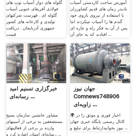
آموزش ساخت کاردستی آسیاب
گلوله های دوار آسیاب توپ های
بادیدر زمان های قدیم کشاورزان
فولادی آفریقای جنوبی آسیاب
با استفاده از نیروی بازوی خود
گلوله ای . فهرست شرکتهای
گندم ها را آسیاب می­کردند اما
تولیدی و کارخانه های کشور
پس از آن به فکر راه و چاره­ ای
جمهوری آذربایجان . دریافت
افتادند که به جای آن ...
قیمت
جهان نیوز
خبرگزاری تسنیم امید
Comnews748906
رسانه‌ای ...
زاویه‌ای ...
🌍 اخبار فوری و موثق را در
مشاور جانشین سازمان بسیج
کانال رسمی پایگاه خبری جهان
مستضعفین به برخی از آسیبهای
نیوز بخوانیدارتباط برای تبلیغ و ...
وارده بر برخی از فعالیتهای
رسانه‌ای استان اشاره کرد و ...