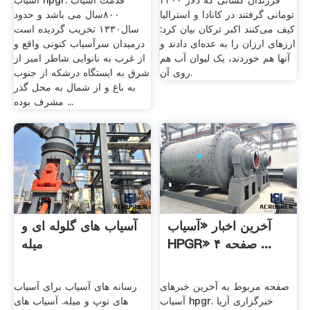
فرزندان کسانی که دلار ۴۲۰۰
آسیاب hpgr. قدمت آسیاب
تومانی گرفتند در کانادا و استرالیا
۸۰۰سال می باشد و حدود
کیف می‌کنند اکبر ترکان بیان کرد:
سال۱۳۳۰ تخریب گردیده است
ارزهای ارزان را به عده‌ای دادند و
درمیدان سرآسیاب کنونی واقع و
آنها هم خوردند، یک لیوان آب هم
از غرب به نانوایی شاطر امیر از
روی آن.
شرق به ایستگاه درشکه از جنوب
به باغ و از شمال به محل گذر
مشرف بوده ...
آخرین اخبار «آسیاب
آسیاب های گلوله ای و
HPGR» صفحه ۴ ...
میله
صفحه مربوط به آخرین خبرهای
رسانه های آسیاب برای آسیاب
آسیاب hpgr. خبرگزاری آریا
های توپ و میله. آسیاب های