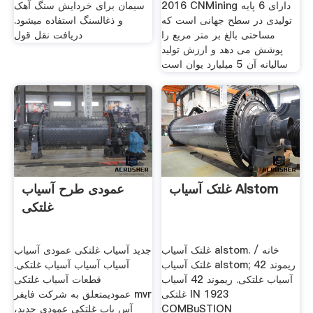
2016 CNMining دارای 6 پایه
سیمان برای خردایش سنگ آهک
تولیدی در سطح جهانی است که
و ذغال­سنگ استفاده می­شود.
مساحتی بالغ بر متر مربع را
دریافت نقل قول
پوشش می دهد و ارزش تولید
سالیانه آن 5 میلیارد یوان است
غلتک آسیاب Alstom
عمودی طرح آسیاب
غلتکی
غلتک آسیاب alstom. خانه /
جدید آسیاب غلتکی عمودی آسیاب
غلتک آسیاب alstom; ریموند 42
آسیاب آسیاب آسیاب غلتکی.
آسیاب غلتکی. ریموند 42 آسیاب
قطعات آسیاب غلتکی
غلتکی IN 1923
عمودیمتعلق به شرکت فایفر mvr
COMBuSTION
آس یاب غلتکی عمودی جدید،