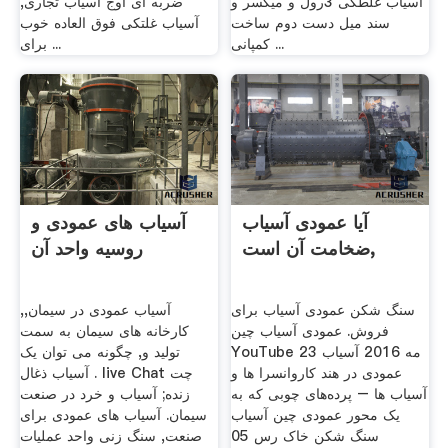
آسیاب غلطکی 3رول و میکسر و
ضربه ای اوج آسیاب تجاری,
سند میل دست دوم ساخت
آسیاب غلتکی فوق العاده خوب
کمپانی ...
برای ...
آیا عمودی آسیاب
آسیاب های عمودی و
ضخامت آن است,
روسیه واحد آن
سنگ شکن عمودی آسیاب برای
آسیاب عمودی در سیمان,,
فروش. عمودی آسیاب چین
کارخانه های سیمان به سمت
YouTube 23 مه 2016 آسیاب
تولید و, چگونه می توان یک
عمودی در هند کاروانسرا ها و
آسیاب ذغال . live Chat چت
آسیاب ها – پرده‌های چوبی که به
زنده; آسیاب و خرد در صنعت
یک محور عمودی چین آسیاب
سیمان. آسیاب های عمودی برای
سنگ شکن خاک رس 05
صنعت, سنگ زنی واحد عملیات