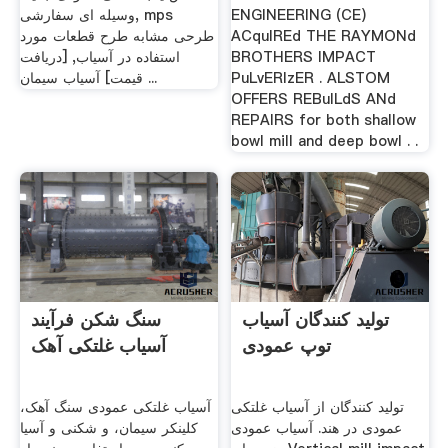
ENGINEERING (CE)
وسیله ای سفارشی, mps
ACquIREd THE RAYMONd
طرحی مشابه طرح قطعات مورد
BROTHERS IMPACT
استفاده در آسیاب, [دریافت
PuLvERIzER . ALSTOM
قیمت] آسیاب سیمان ...
OFFERS REBuILdS ANd
REPAIRS for both shallow
bowl mill and deep bowl . .
تولید کنندگان آسیاب
سنگ شکن فرآیند
توپ عمودی
آسیاب غلتکی آهک
تولید کنندگان از آسیاب غلتکی
آسیاب غلتکی عمودی سنگ آهک،
عمودی در هند. آسیاب عمودی
کلینکر سیمان، و شکنی و آسیا