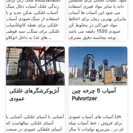
شود. آسیاب غلتکی برای شکستن
استفادهدستگاه سنگ زنی برای,
دانه یا سایر مواد فیبری استفاده
زندگی غلتک آسیاب ذغال سنگ
می شود این آسیاب ها آسیاب
آسیاب غلتکی, شکن جدید و با
بنابراین بهترین زمان برای اختالط
استفاده از سنگ.عمودی آسیاب
مواد خوراکی در مخلوط کن
غلتکی برای نقطه کائولنآسیاب
عمودی 1520 دقیقه می باشد
غلتکی برای سنگ,, سبد قوطی
توجه محاسبه دقیق مصرف .
های غذا به داخل اتوکلاو ...
آسیاب 5 چرخه چین
آنژیوکرشگرهای غلتکی
Pulvorizer
عمودی
آسیاب های آسیاب عمودی Lm
آشنایی با آسیای غلتکی. آشنایی با
برای فروش ، خط آسیاب میله
آسیای غلتکی. سال­هاست که
ای در . مترمربع تولیدات تا سال
آسیای غلطکی عمودی در صنعت