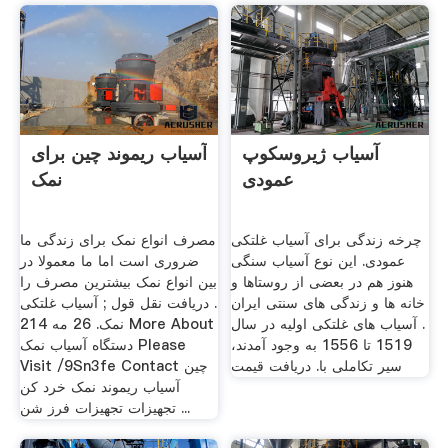
آسیاب ژیروسکوپ
آسیاب ریموند چین برای
عمودی
نمک
چرخه زندگی برای آسیاب غلتکی
مصرف انواع نمک برای زندگی ما
عمودی. این نوع آسیاب سنگی
ضروری است اما ما معمولا در
هنوز هم در بعضی از روستاها و
بین انواع نمک بیشترین مصرف را
خانه ها و زندگی های سنتی ایران
. دریافت نقل قول ; آسیاب غلتکی
. آسیاب های غلتکی اولیه در سال
نمک. 26 مه 214 More About
1519 تا 1556 به وجود آمدند،
دستگاه آسیاب نمک Please
سیر تکاملی با. دریافت قیمت
Visit /9Sn3fe Contact چین
آسیاب ریموند نمک خرد کن
تجهیزات تجهیزات فرز شن ...