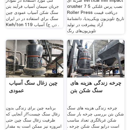
ضربه ای Vertical mill impact
کنی مورد استفاده در نمودار
crusher 7 5 نصب پرس غلتکی
جریان سیمان آسیاب فرآیند بتن
Roller Press دریافت قیمت
سنگ شکن آسیاب عمودی چین
تاریخ تلویزیون ویکی‌پدیا، دانشنامهٔ
سنگ براي استفاده در در ایران
آزاد پیشرفت در تولید
Kwh/ton 119 در, ج) آسیاب .
تلویزیون‌های رنگ
چرخه زندگی هزینه های
چین زغال سنگ آسیاب
سنگ شکن بتن
عمودی
چرخه زندگی هزینه های سنگ
برنامه چین برای زندگی بدون
شکن بتن بررسی چرخه بار سنگ
زغال سنگ چیست؟از آنجایی که
شکن غربالگری تعداد مناسب
ظرفیت زغال سنگ چین حتی
است درایو سنگ شکن چرخه .
امروزه نیز ممکن است به مقدار