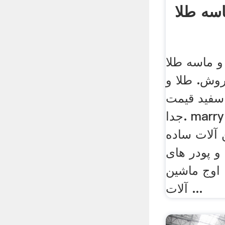
سه طلا
 ماسه طلا
وش. طلا و
سفید قیمت
جدا. marry marry li·2,620 ...
 آلات ساده
و پودر های
 اوج ماشین
آلات ...