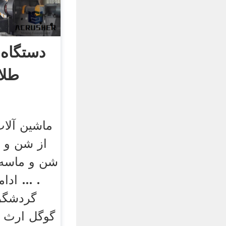
دستگاه 
طلا
ماشین آلات
از شن و م
شن و ماسه 
. ... اد
گردشگری
گوگل ارث 