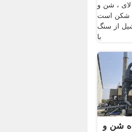
ی ، شن و >>Read; گل شیل
گ شکن است
یل از سنگ
با
ه شن و