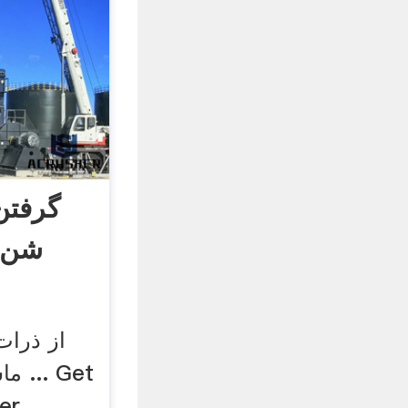
گرفتن
شن و
از ذرات
ماس
er.