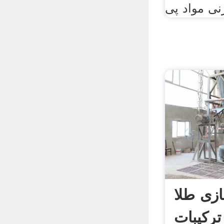
زی طلا
ترکیبات