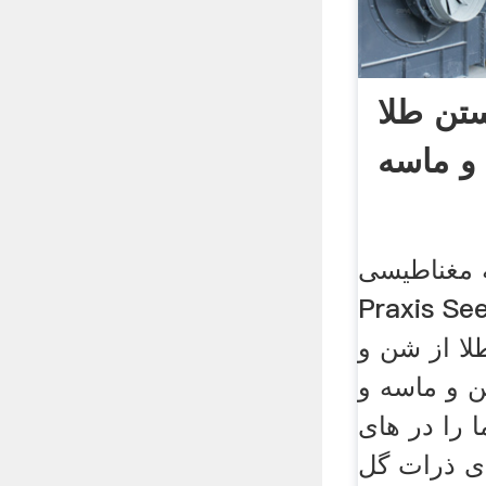
تن طلا
 مغناطیسی
Praxi. چگونه
لا از شن و
 و ماسه و
 را در های
ی ذرات گل