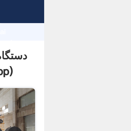
d
ai
دستگاه
pp
)