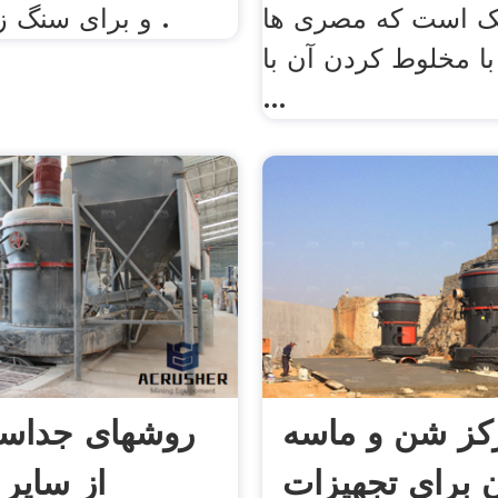
هک است که مصری ها
و برای سنگ زنی مواد پی .
 با مخلوط کردن آن با
...
کز شن و ماسه
روشهای جداسا
 برای تجهیزات
از سایر 