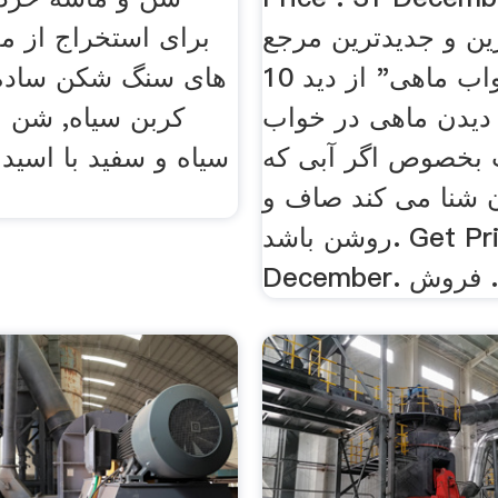
رین و جدیدترین مرجع
برای استخراج از م
"تعبیر خواب ماهی" از دید 10
های سنگ شکن ساده
. دیدن ماهی در خواب
کربن سیاه, شن و
 بخصوص اگر آبی که
 شنا می کند صاف و
روشن باشد. Get Price . 31
 فروش ...